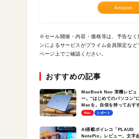
Amazon
※セール開催・内容・価格等は、予告なく
ンによるサービスがプライム会員限定など
ページ上でご確認ください。
おすすめの記事
MacBook Neo 実機レビュ
ー。“はじめてのパソコン”
Macを。自信を持っておす
できる新たな選択肢。AI性
Mac
レポート
ゲームプレイ時のパフォー
スもチェック！
AI搭載ボイレコ「PLAUD
NotePin」レビュー。文字