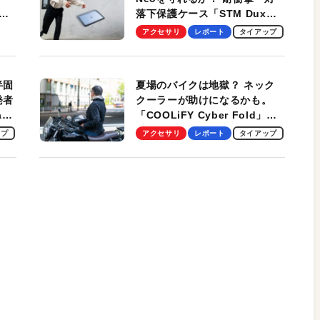
落下保護ケース「STM Dux
しま
Ultra」を検証。学生、ビジネ
アクセサリ
レポート
タイアップ
スマンのモバイルユースに最
適！
半固
夏場のバイクは地獄？ ネック
発者
クーラーが助けになるかも。
ag
「COOLiFY Cyber Fold」レ
ビュー。冷却の速さ、密着する
ップ
アクセサリ
レポート
タイアップ
冷却プレート、シンプルな操作
性がグッド！