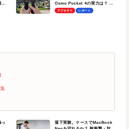
精
Osmo Pocket 4の実力は？ ロ
そう
スレスズーム、ストレージ内
アクセサリ
レポート
蔵、高速起動は大きな魅力
部
一覧
触っ
落下実験。ケースでMacBook
Neoを守れるか？ 耐衝撃・対