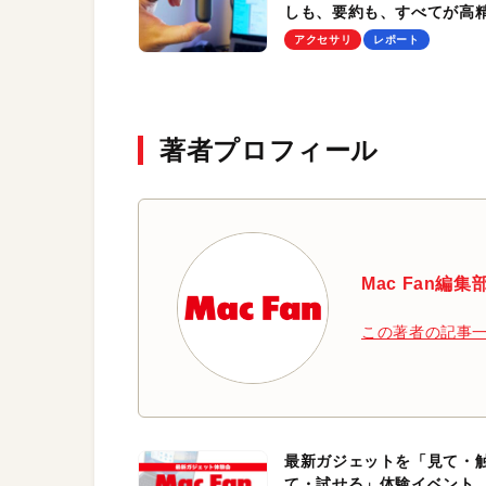
しも、要約も、すべてが高
度。ウェアラブルってあり
アクセサリ
レポート
でなかった！
著者プロフィール
Mac Fan編集
この著者の記事
最新ガジェットを「見て・
て・試せる」体験イベント