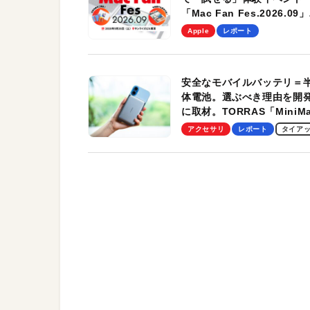
「Mac Fan Fes.2026.09」
を、9月26日（土）に開催
Apple
レポート
す！
安全なモバイルバッテリ＝
体電池。選ぶべき理由を開
に取材。TORRAS「MiniM
Pro」の実機レビューも
アクセサリ
レポート
タイア