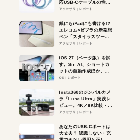
応USB-Cケーブルの性能
を検証。超コスパの1本を
アクセサリ
レポート
発見か？
紙にもiPadにも書ける!?
エレコム×ゼブラの新発想
ペン「スタイラスツーウ
ェイ」レビュー。持ち替
アクセサリ
レポート
え不要がラクすぎた！
iOS 27（ベータ版）を試
す。Siri AI、ショートカ
ットの自動作成ほか、期
待大の便利機能5選。
OS
レポート
iPhoneがAIの入り口にな
る未来はすぐそこ！
Insta360のジンバルカメ
ラ「Luna Ultra」実践レ
ビュー。4K／8K比較・ズ
ーム・夜間撮影をチェッ
アクセサリ
レポート
ク
あなたのUSB-Cポートは
大丈夫？ 認識しない・充
電できない原因と正しい