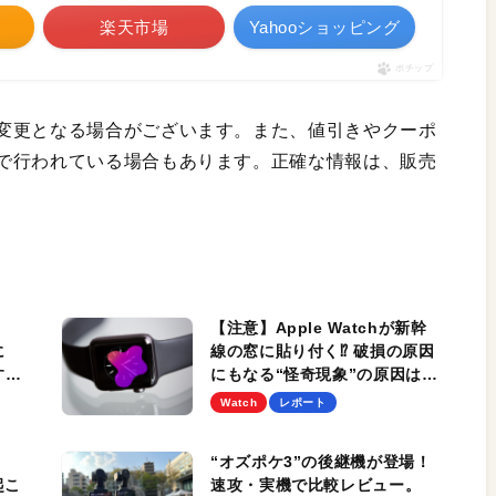
楽天市場
Yahooショッピング
ポチップ
変更となる場合がございます。また、値引きやクーポ
で行われている場合もあります。正確な情報は、販売
【注意】Apple Watchが新幹
に
線の窓に貼り付く⁉︎ 破損の原因
すめ
にもなる“怪奇現象”の原因は？
能、
Appleも解決策を案内中
Watch
レポート
マン
“オズポケ3”の後継機が登場！
起こ
速攻・実機で比較レビュー。