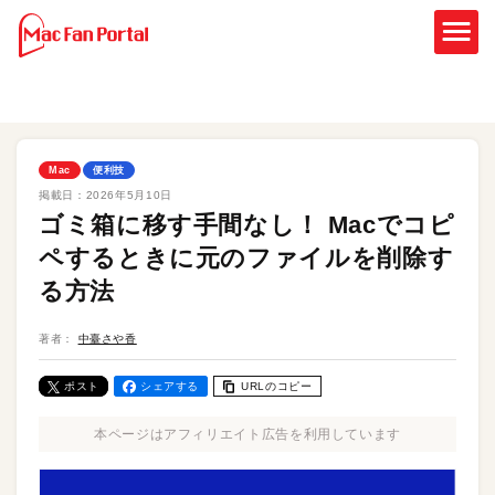
Mac
便利技
掲載日：
2026年5月10日
ゴミ箱に移す手間なし！ Macでコピ
ペするときに元のファイルを削除す
る方法
著者：
中臺さや香
ポスト
シェアする
URLのコピー
本ページはアフィリエイト広告を利用しています