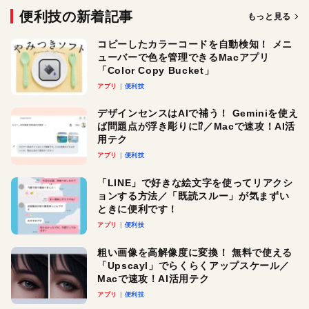
便利技の新着記事
もっと見る
コピーしたカラーコードを自動検知！ メニ
ューバーで色を管理できるMacアプリ
「Color Copy Bucket」
アプリ
便利技
デザインセンスはAIで補う！ Geminiを使え
ば問題点が浮き彫りに⁉︎／Macで速攻！AI活
用テク
アプリ
便利技
「LINE」で好きな絵文字を使ってリアクシ
ョンする方法／「既読スルー」が気まずい
ときに便利です！
アプリ
便利技
粗い画像を高解像度に変換！ 無料で使える
「Upscayl」でらくらくアップスケール／
Macで速攻！AI活用テク
アプリ
便利技