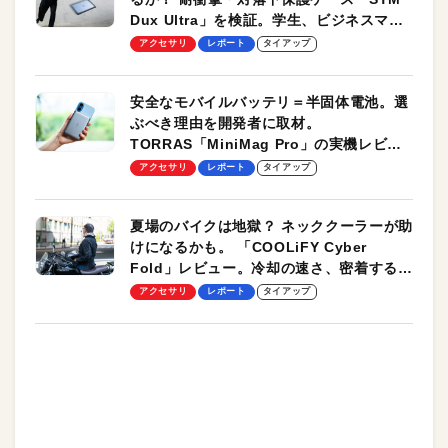
Dux Ultra」を検証。学生、ビジネスマン
のモバイルユースに最適！
アクセサリ
レポート
タイアップ
安全なモバイルバッテリ＝半固体電池。選
ぶべき理由を開発者に取材。
TORRAS「MiniMag Pro」の実機レビュ
ーも
アクセサリ
レポート
タイアップ
夏場のバイクは地獄？ ネッククーラーが助
けになるかも。 「COOLiFY Cyber
Fold」レビュー。冷却の速さ、密着する冷
却プレート、シンプルな操作性がグッド！
アクセサリ
レポート
タイアップ