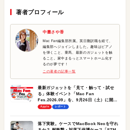
著者プロフィール
中臺さや香
Mac Fan編集部所属。英日翻訳職を経て、
編集部へジョインしました。趣味はピアノ
を弾くこと、乗馬、最新のガジェットを触
ること。家中まるっとスマートホーム化す
るのが夢です！
この著者の記事一覧
最新ガジェットを「見て・触って・試せ
る」体験イベント「Mac Fan
Fes.2026.09」を、9月26日（土）に開催
します！
Apple
レポート
落下実験。ケースでMacBook Neoを守れ
るか？ 耐衝撃・対落下保護ケース「STM