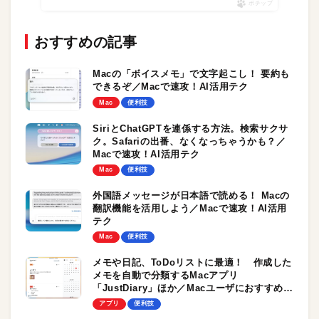
ポチップ
おすすめの記事
Macの「ボイスメモ」で文字起こし！ 要約も
できるぞ／Macで速攻！AI活用テク
Mac
便利技
SiriとChatGPTを連係する方法。検索サクサ
ク。Safariの出番、なくなっちゃうかも？／
Macで速攻！AI活用テク
Mac
便利技
外国語メッセージが日本語で読める！ Macの
翻訳機能を活用しよう／Macで速攻！AI活用
テク
Mac
便利技
メモや日記、ToDoリストに最適！ 作成した
メモを自動で分類するMacアプリ
「JustDiary」ほか／Macユーザにおすすめ
「メモ」関連アプリ4選！
アプリ
便利技