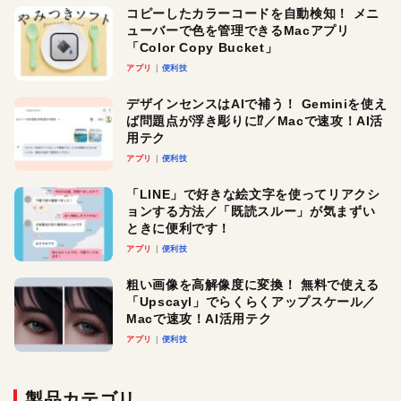
コピーしたカラーコードを自動検知！ メニ
ューバーで色を管理できるMacアプリ
「Color Copy Bucket」
アプリ
便利技
デザインセンスはAIで補う！ Geminiを使え
ば問題点が浮き彫りに⁉︎／Macで速攻！AI活
用テク
アプリ
便利技
「LINE」で好きな絵文字を使ってリアクシ
ョンする方法／「既読スルー」が気まずい
ときに便利です！
アプリ
便利技
粗い画像を高解像度に変換！ 無料で使える
「Upscayl」でらくらくアップスケール／
Macで速攻！AI活用テク
アプリ
便利技
製品カテゴリ