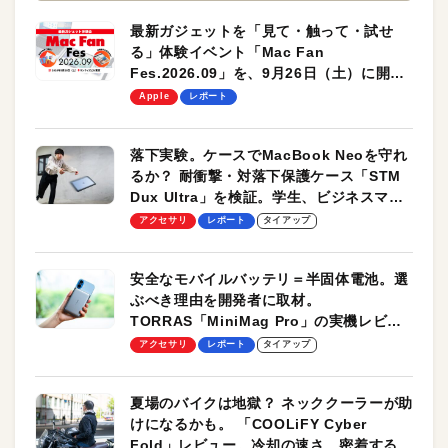
最新ガジェットを「見て・触って・試せ
る」体験イベント「Mac Fan
Fes.2026.09」を、9月26日（土）に開催
します！
Apple
レポート
落下実験。ケースでMacBook Neoを守れ
るか？ 耐衝撃・対落下保護ケース「STM
Dux Ultra」を検証。学生、ビジネスマン
のモバイルユースに最適！
アクセサリ
レポート
タイアップ
安全なモバイルバッテリ＝半固体電池。選
ぶべき理由を開発者に取材。
TORRAS「MiniMag Pro」の実機レビュ
ーも
アクセサリ
レポート
タイアップ
夏場のバイクは地獄？ ネッククーラーが助
けになるかも。 「COOLiFY Cyber
Fold」レビュー。冷却の速さ、密着する冷