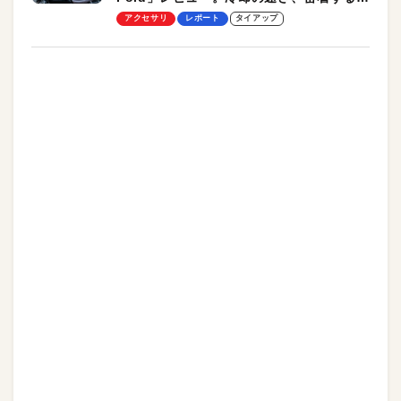
却プレート、シンプルな操作性がグッド！
アクセサリ
レポート
タイアップ