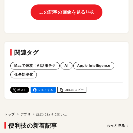
この記事の画像を見る
14枚
関連タグ
Macで速攻！AI活用テク
AI
Apple Intelligence
仕事効率化
ポスト
シェアする
URLのコピー
トップ
アプリ
読む代わりに聞いてリサーチ！ NotebookLMで資料を音声に変えよう／Macで速攻！AI活用テク
便利技の新着記事
もっと見る