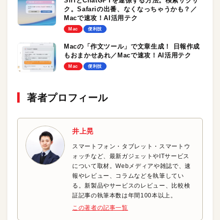
SiriとChatGPTを連係する方法。検索サクサ
ク。Safariの出番、なくなっちゃうかも？／
Macで速攻！AI活用テク
Mac
便利技
Macの「作文ツール」で文章生成！ 日報作成
もおまかせあれ／Macで速攻！AI活用テク
Mac
便利技
著者プロフィール
井上晃
スマートフォン・タブレット・スマートウ
ォッチなど、最新ガジェットやITサービス
について取材。Webメディアや雑誌で、速
報やレビュー、コラムなどを執筆してい
る。新製品やサービスのレビュー、比較検
証記事の執筆本数は年間100本以上。
この著者の記事一覧