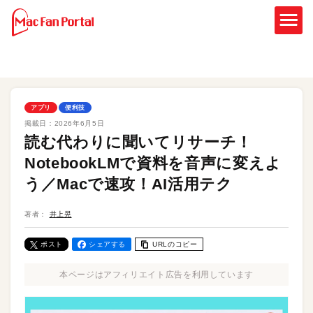
アプリ
便利技
掲載日：
2026年6月5日
読む代わりに聞いてリサーチ！
NotebookLMで資料を音声に変えよ
う／Macで速攻！AI活用テク
著者：
井上晃
ポスト
シェアする
URLのコピー
本ページはアフィリエイト広告を利用しています