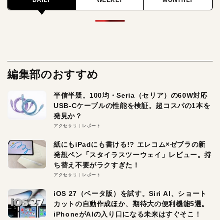
DAILY
WEEKLY
MONTHLY
編集部のおすすめ
半信半疑。100均・Seria（セリア）の60W対応
USB-Cケーブルの性能を検証。超コスパの1本を
発見か？
アクセサリ
レポート
紙にもiPadにも書ける!? エレコム×ゼブラの新
発想ペン「スタイラスツーウェイ」レビュー。持
ち替え不要がラクすぎた！
アクセサリ
レポート
iOS 27（ベータ版）を試す。Siri AI、ショート
カットの自動作成ほか、期待大の便利機能5選。
iPhoneがAIの入り口になる未来はすぐそこ！