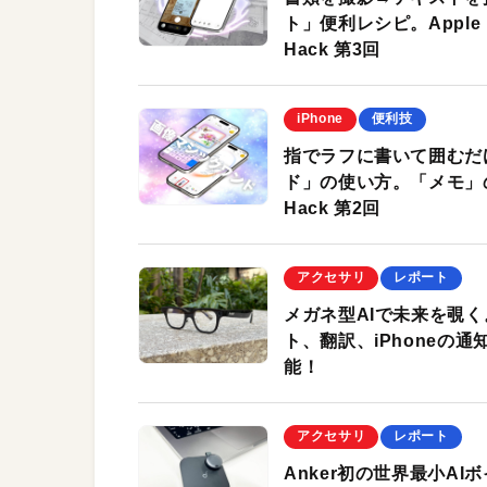
ト」便利レシピ。Apple I
Hack 第3回
iPhone
便利技
指でラフに書いて囲むだけ
ド」の使い方。「メモ」の内
Hack 第2回
アクセサリ
レポート
メガネ型AIで未来を覗く。
ト、翻訳、iPhoneの
能！
アクセサリ
レポート
Anker初の世界最小AIボ