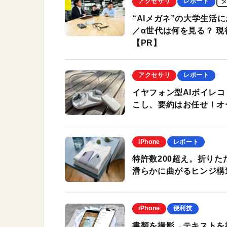
アクセサリ
レポート
“AIメガネ”の大学生活に
／α世代は何を見る？ 
【PR】
アクセサリ
レポート
イヤフォン型AIボイレコ「G
こし、要約はお任せ！オ
iPhone
レポート
特許数200超え。折りた
滑らかに曲がるヒンジ構
iPhone
便利技
書類を撮影→テキストを抽