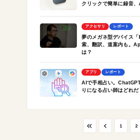
クリックで簡単に録音、
アクセサリ
レポート
夢のメガネ型デバイス「E
索、翻訳、道案内も。Ap
は？
アプリ
レポート
AIで手相占い。ChatGP
りになる占い師はどれだ
1
2