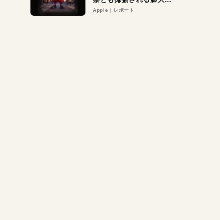
異議申し立て。対象は非
Apple
レポート
営利団体や公益団体も。
Appleロゴを“過剰”に守
る理由とは