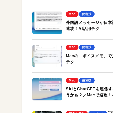
Mac
便利技
外国語メッセージが日本語
速攻！AI活用テク
Mac
便利技
Macの「ボイスメモ」で
テク
Mac
便利技
SiriとChatGPTを
うかも？／Macで速攻！