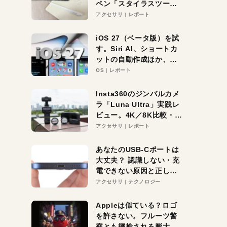
ペン「スタイラスツーウ
ェイ」レビュー。持ち替
アクセサリ
レポート
え不要がラクすぎた！
iOS 27（ベータ版）を試
す。Siri AI、ショートカ
ットの自動作成ほか、期
待大の便利機能5選。
OS
レポート
iPhoneがAIの入り口にな
る未来はすぐそこ！
Insta360のジンバルカメ
ラ「Luna Ultra」実践レ
ビュー。4K／8K比較・ズ
ーム・夜間撮影をチェッ
アクセサリ
レポート
ク
あなたのUSB-Cポートは
大丈夫？ 認識しない・充
電できない原因と正しい
対策
アクセサリ
テクノロジー
Appleは似ている？ロゴ
を許さない。フルーツ警
察とも揶揄される膨大な