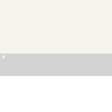
×
×
×