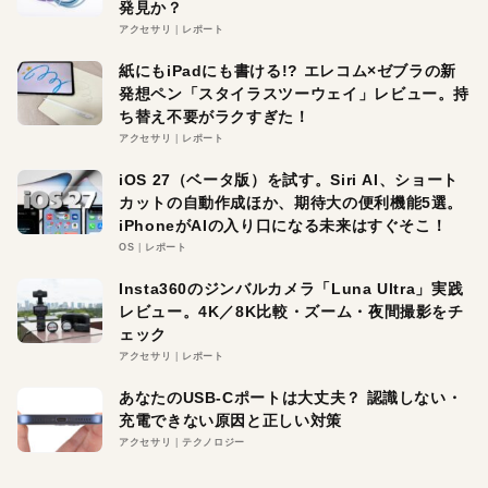
発見か？
アクセサリ
レポート
紙にもiPadにも書ける!? エレコム×ゼブラの新
発想ペン「スタイラスツーウェイ」レビュー。持
ち替え不要がラクすぎた！
アクセサリ
レポート
iOS 27（ベータ版）を試す。Siri AI、ショート
カットの自動作成ほか、期待大の便利機能5選。
iPhoneがAIの入り口になる未来はすぐそこ！
OS
レポート
Insta360のジンバルカメラ「Luna Ultra」実践
レビュー。4K／8K比較・ズーム・夜間撮影をチ
ェック
アクセサリ
レポート
あなたのUSB-Cポートは大丈夫？ 認識しない・
充電できない原因と正しい対策
アクセサリ
テクノロジー