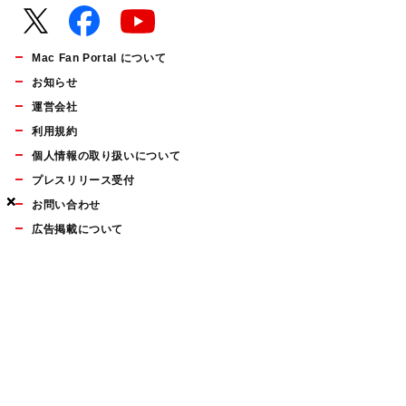
Mac Fan Portal について
お知らせ
運営会社
利用規約
個人情報の取り扱いについて
プレスリリース受付
×
×
×
お問い合わせ
広告掲載について
マイナビBOOKS
Mac Fan Portalの人気記事ランキングやおすすめ記事、編集部
員によるコラムなどをまとめたメールマガジンを毎週金曜日に
配信します。お気軽にご登録ください。
Mac Fan メールマガジン