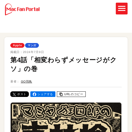
Apple
マンガ
掲載日：
2024年7月9日
第4話「相変わらずメッセージがク
ソ」の巻
著者：
GO羽鳥
ポスト
シェアする
URLのコピー