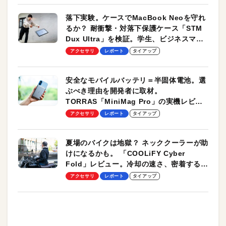
落下実験。ケースでMacBook Neoを守れ
るか？ 耐衝撃・対落下保護ケース「STM
Dux Ultra」を検証。学生、ビジネスマン
のモバイルユースに最適！
アクセサリ
レポート
タイアップ
安全なモバイルバッテリ＝半固体電池。選
ぶべき理由を開発者に取材。
TORRAS「MiniMag Pro」の実機レビュ
ーも
アクセサリ
レポート
タイアップ
夏場のバイクは地獄？ ネッククーラーが助
けになるかも。 「COOLiFY Cyber
Fold」レビュー。冷却の速さ、密着する冷
却プレート、シンプルな操作性がグッド！
アクセサリ
レポート
タイアップ