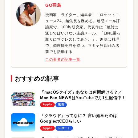
GO羽鳥
漫画家、ライター、編集者。「ロケットニ
ュース24」編集長を務める。迷惑メール評
論家で、100均研究家。代表作は「絶対に
返してはいけない迷惑メール」「LINE乗っ
取りにマジレスしてみた。」。趣味は料理
で、調理師免許を持つ。マミヤ狂四郎の名
前でも活動する。
この著者の記事一覧
おすすめの記事
「macOSクイズ」あなたは何問解ける？／
Mac Fan NEWSはYouTubeで月1生配信中！
Apple
動画
「クラウド」ってなに？ 言い始めたのは
GoogleのCEOらしい
Apple
レポート