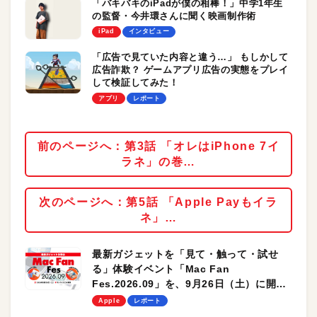
「バキバキのiPadが僕の相棒！」中学1年生
の監督・今井環さんに聞く映画制作術
iPad
インタビュー
「広告で見ていた内容と違う…」 もしかして
広告詐欺？ ゲームアプリ広告の実態をプレイ
して検証してみた！
アプリ
レポート
前のページへ：第3話 「オレはiPhone 7イ
ラネ」の巻…
次のページへ：第5話 「Apple Payもイラ
ネ」…
最新ガジェットを「見て・触って・試せ
る」体験イベント「Mac Fan
Fes.2026.09」を、9月26日（土）に開催
します！
Apple
レポート