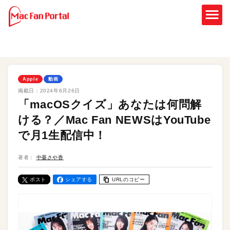
Apple
動画
掲載日：
2024年6月26日
「macOSクイズ」あなたは何問解
ける？／Mac Fan NEWSはYouTube
で月1生配信中！
著者：
中臺さや香
ポスト
シェアする
URLのコピー