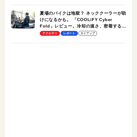
夏場のバイクは地獄？ ネッククーラーが助
けになるかも。 「COOLiFY Cyber
Fold」レビュー。冷却の速さ、密着する冷
却プレート、シンプルな操作性がグッド！
アクセサリ
レポート
タイアップ