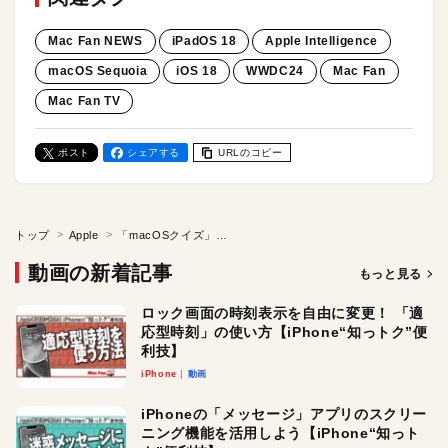
Mac Fan NEWS
iPadOS 18
Apple Intelligence
macOS Sequoia
iOS 18
WWDC24
Mac Fan
Mac Fan TV
ポスト
シェアする
URLのコピー
トップ
Apple
「macOSクイズ」あなたは何問解ける？／Mac Fan NEWSはYouTubeで月1生配信中！
動画の新着記事
もっと見る
ロック画面の時刻表示を自由に変更！ 「適
応型時刻」の使い方【iPhone“知っトク”便
利技】
iPhone
動画
iPhoneの「メッセージ」アプリのスクリー
ニング機能を活用しよう【iPhone“知っト