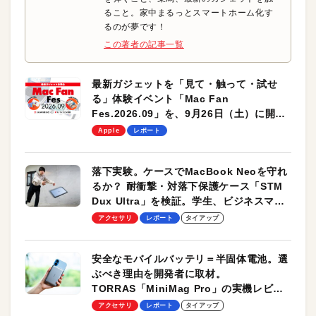
ること。家中まるっとスマートホーム化す
るのが夢です！
この著者の記事一覧
最新ガジェットを「見て・触って・試せ
る」体験イベント「Mac Fan
Fes.2026.09」を、9月26日（土）に開催
します！
Apple
レポート
落下実験。ケースでMacBook Neoを守れ
るか？ 耐衝撃・対落下保護ケース「STM
Dux Ultra」を検証。学生、ビジネスマン
のモバイルユースに最適！
アクセサリ
レポート
タイアップ
安全なモバイルバッテリ＝半固体電池。選
ぶべき理由を開発者に取材。
TORRAS「MiniMag Pro」の実機レビュ
ーも
アクセサリ
レポート
タイアップ