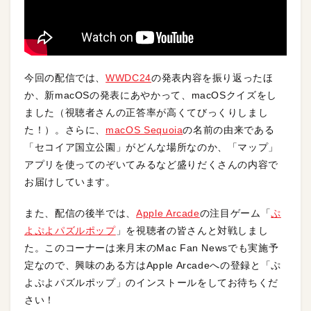
今回の配信では、
WWDC24
の発表内容を振り返ったほ
か、新macOSの発表にあやかって、macOSクイズをし
ました（視聴者さんの正答率が高くてびっくりしまし
た！）。さらに、
macOS Sequoia
の名前の由来である
「セコイア国立公園」がどんな場所なのか、「マップ」
アプリを使ってのぞいてみるなど盛りだくさんの内容で
お届けしています。
また、配信の後半では、
Apple Arcade
の注目ゲーム「
ぷ
よぷよパズルポップ
」を視聴者の皆さんと対戦しまし
た。このコーナーは来月末のMac Fan Newsでも実施予
定なので、興味のある方はApple Arcadeへの登録と「ぷ
よぷよパズルポップ」のインストールをしてお待ちくだ
さい！