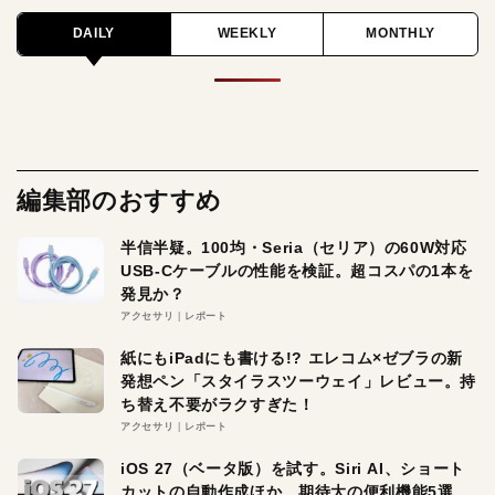
DAILY
WEEKLY
MONTHLY
編集部のおすすめ
半信半疑。100均・Seria（セリア）の60W対応
USB-Cケーブルの性能を検証。超コスパの1本を
発見か？
アクセサリ
レポート
紙にもiPadにも書ける!? エレコム×ゼブラの新
発想ペン「スタイラスツーウェイ」レビュー。持
ち替え不要がラクすぎた！
アクセサリ
レポート
iOS 27（ベータ版）を試す。Siri AI、ショート
カットの自動作成ほか、期待大の便利機能5選。