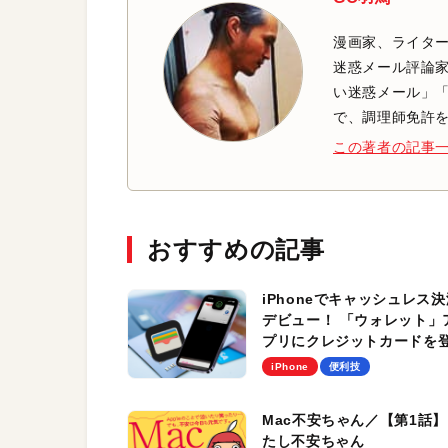
漫画家、ライター
迷惑メール評論家
い迷惑メール」「
で、調理師免許
この著者の記事
おすすめの記事
iPhoneでキャッシュレス決
デビュー！ 「ウォレット」
プリにクレジットカードを
する方法＆決済の手順
iPhone
便利技
Mac不安ちゃん／【第1話】
たし不安ちゃん