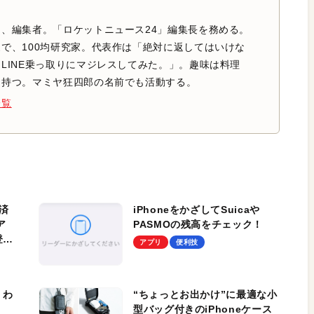
、編集者。「ロケットニュース24」編集長を務める。
で、100均研究家。代表作は「絶対に返してはいけな
LINE乗っ取りにマジレスしてみた。」。趣味は料理
を持つ。マミヤ狂四郎の名前でも活動する。
一覧
済
iPhoneをかざしてSuicaや
ア
PASMOの残高をチェック！
登録
アプリ
便利技
 わ
“ちょっとお出かけ”に最適な小
型バッグ付きのiPhoneケース