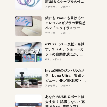
応USB-Cケーブルの性能
を検証。超コスパの1本を
アクセサリ
レポート
発見か？
紙にもiPadにも書ける!?
エレコム×ゼブラの新発想
ペン「スタイラスツーウ
ェイ」レビュー。持ち替
アクセサリ
レポート
え不要がラクすぎた！
iOS 27（ベータ版）を試
す。Siri AI、ショートカ
ットの自動作成ほか、期
待大の便利機能5選。
OS
レポート
iPhoneがAIの入り口にな
る未来はすぐそこ！
Insta360のジンバルカメ
ラ「Luna Ultra」実践レ
ビュー。4K／8K比較・ズ
ーム・夜間撮影をチェッ
アクセサリ
レポート
ク
あなたのUSB-Cポートは
大丈夫？ 認識しない・充
電できない原因と正しい