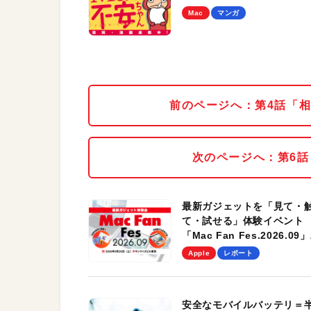
Mac
マンガ
前のページへ：第4話「
次のページへ：第6話
最新ガジェットを「見て・
て・試せる」体験イベント
「Mac Fan Fes.2026.09」
を、9月26日（土）に開催
Apple
レポート
す！
安全なモバイルバッテリ＝