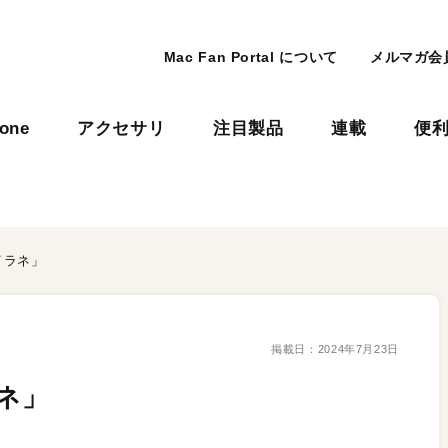
Mac Fan Portal について
メルマガ会
hone
アクセサリ
注目製品
連載
便
もイラネ」
掲載日：
2024年7月23日
ラネ」