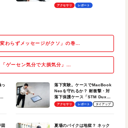
アクセサリ
レポート
相変わらずメッセージがクソ」の巻…
 「ゲーセン気分で大損気分」…
触っ
落下実験。ケースでMacBook
Neoを守れるか？ 耐衝撃・対
落下保護ケース「STM Dux
しま
Ultra」を検証。学生、ビジネ
アクセサリ
レポート
タイアップ
スマンのモバイルユースに最
適！
半固
夏場のバイクは地獄？ ネック