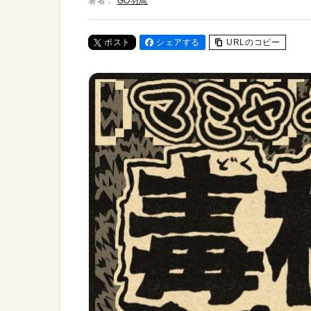
著者：
GO羽鳥
ポスト
シェアする
URLのコピー