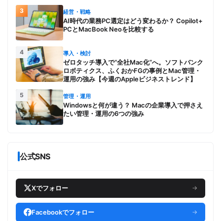
スでアピール
3
経営・戦略
AI時代の業務PC選定はどう変わるか？ Copilot+
PCとMacBook Neoを比較する
4
導入・検討
ゼロタッチ導入で“全社Mac化”へ。ソフトバンク
ロボティクス、ふくおかFGの事例とMac管理・
運用の強み【今週のAppleビジネストレンド】
5
管理・運用
Windowsと何が違う？ Macの企業導入で押さえ
たい管理・運用の6つの強み
公式SNS
Xでフォロー
→
Facebookでフォロー
→