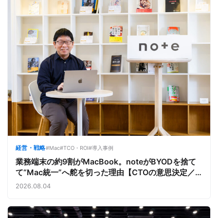
経営・戦略
#Mac
#TCO・ROI
#導入事例
業務端末の約9割がMacBook。noteがBYODを捨て
て“Mac統一”へ舵を切った理由【CTOの意思決定／
note株式会社①】
2026.08.04