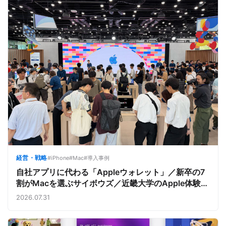
経営・戦略
#iPhone
#Mac
#導入事例
自社アプリに代わる「Appleウォレット」／新卒の7
割がMacを選ぶサイボウズ／近畿大学のApple体験
【今週のAppleビジネストレンド】
2026.07.31