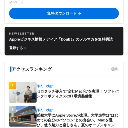
全2ページ
無料ダウンロード →
NEWSLETTER
Appleビジネス情報メディア「DouBt」のメルマガを無料購読
登録する
→
アクセスランキング
週間
1
導入・検討
ゼロタッチ導入で“全社Mac化”を実現！ ソフトバ
ンクロボティクスのIT環境整備術
2
導入・検討
近畿大学にApple Storeが出現。大学進学は“はじ
めての自分のパソコン”との出会い。Macを選
び、使う魅力と楽しさを、夏のオープンキャンパ