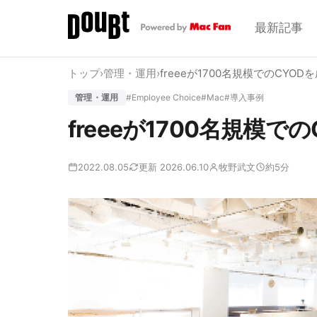
最新記事
トップ
›
管理・運用
›
freeeが1700名規模でのCYO
管理・運用
#Employee Choice
#Mac
#導入事例
freeeが1700名規模
2022.08.05
更新 2026.06.10
牧野武文
約5分