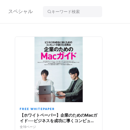
スペシャル
FREE WHITEPAPER
【ホワイトペーパー】企業のためのMacガ
イド──ビジネスを成功に導くコンピュー
タ選びと活用法
全19ページ