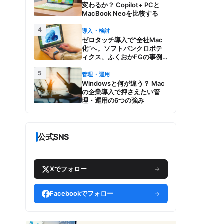
変わるか？ Copilot+ PCと
MacBook Neoを比較する
4
導入・検討
ゼロタッチ導入で“全社Mac
化”へ。ソフトバンクロボテ
ィクス、ふくおかFGの事例
とMac管理・運用の強み【今
5
週のAppleビジネストレン
管理・運用
ド】
Windowsと何が違う？ Mac
の企業導入で押さえたい管
理・運用の6つの強み
公式SNS
Xでフォロー
→
Facebookでフォロー
→