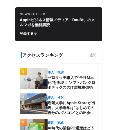
NEWSLETTER
Appleビジネス情報メディア「DouBt」のメ
ルマガを無料購読
登録する
→
アクセスランキング
週間
1
導入・検討
ゼロタッチ導入で“全社Mac
化”を実現！ ソフトバンクロ
ボティクスのIT環境整備術
2
導入・検討
近畿大学にApple Storeが出
現。大学進学は“はじめての
自分のパソコン”との出会
い。Macを選び、使う魅力と
3
楽しさを、夏のオープンキャ
経営・戦略
ンパスでアピール
AI時代の業務PC選定はどう