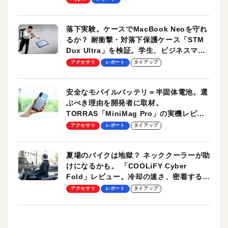
落下実験。ケースでMacBook Neoを守れ
るか？ 耐衝撃・対落下保護ケース「STM
Dux Ultra」を検証。学生、ビジネスマン
のモバイルユースに最適！
アクセサリ
レポート
タイアップ
安全なモバイルバッテリ＝半固体電池。選
ぶべき理由を開発者に取材。
TORRAS「MiniMag Pro」の実機レビュ
ーも
アクセサリ
レポート
タイアップ
夏場のバイクは地獄？ ネッククーラーが助
けになるかも。 「COOLiFY Cyber
Fold」レビュー。冷却の速さ、密着する冷
却プレート、シンプルな操作性がグッド！
アクセサリ
レポート
タイアップ