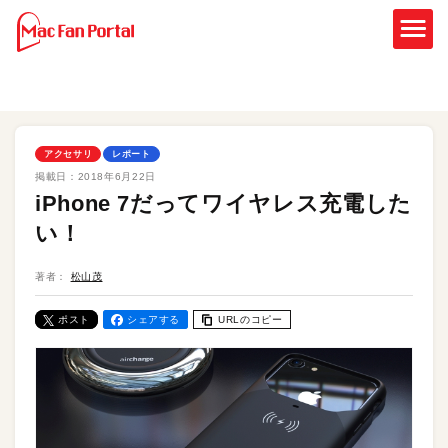
アクセサリ
レポート
掲載日：
2018年6月22日
iPhone 7だってワイヤレス充電した
い！
著者：
松山茂
ポスト
シェアする
URLのコピー