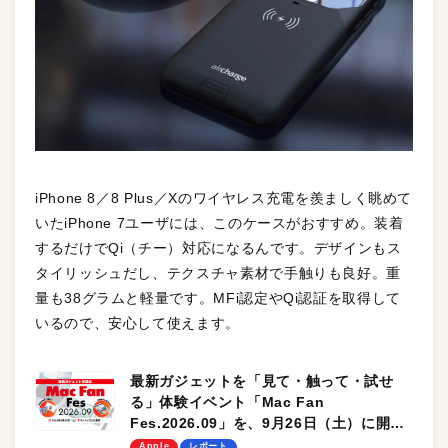
iPhone 8／8 Plus／Xのワイヤレス充電を羨ましく眺めて
いたiPhone 7ユーザには、このケースがおすすめ。装着
するだけでQi（チー）対応になるんです。デザインもス
タイリッシュだし、テクスチャ素材で手触りも良好。重
量も38グラムと軽量です。MFi認定やQi認証を取得して
いるので、安心して使えます。
最新ガジェットを「見て・触って・試せ
る」体験イベント「Mac Fan
Fes.2026.09」を、9月26日（土）に開催
します！
Apple
レポート