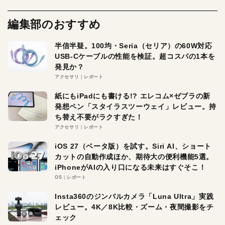
編集部のおすすめ
半信半疑。100均・Seria（セリア）の60W対応
USB-Cケーブルの性能を検証。超コスパの1本を
発見か？
アクセサリ
レポート
紙にもiPadにも書ける!? エレコム×ゼブラの新
発想ペン「スタイラスツーウェイ」レビュー。持
ち替え不要がラクすぎた！
アクセサリ
レポート
iOS 27（ベータ版）を試す。Siri AI、ショート
カットの自動作成ほか、期待大の便利機能5選。
iPhoneがAIの入り口になる未来はすぐそこ！
OS
レポート
Insta360のジンバルカメラ「Luna Ultra」実践
レビュー。4K／8K比較・ズーム・夜間撮影をチ
ェック