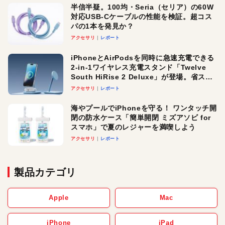
半信半疑。100均・Seria（セリア）の60W
対応USB-Cケーブルの性能を検証。超コス
パの1本を発見か？
アクセサリ
レポート
iPhoneとAirPodsを同時に急速充電できる
2-in-1ワイヤレス充電スタンド「Twelve
South HiRise 2 Deluxe」が登場。省スペ
ースでおしゃれに充電したい人にオスス
アクセサリ
レポート
メ！
海やプールでiPhoneを守る！ ワンタッチ開
閉の防水ケース「簡単開閉 ミズアソビ for
スマホ」で夏のレジャーを満喫しよう
アクセサリ
レポート
製品カテゴリ
Apple
Mac
iPhone
iPad