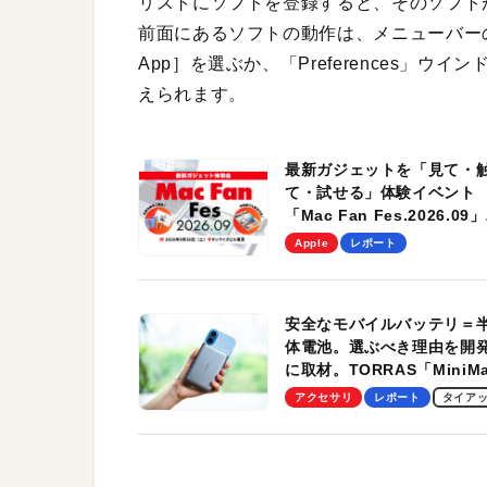
リストにソフトを登録すると、そのソフトが
前面にあるソフトの動作は、メニューバーの「fn
App］を選ぶか、「Preferences」ウ
えられます。
最新ガジェットを「見て・
て・試せる」体験イベント
「Mac Fan Fes.2026.09」
を、9月26日（土）に開催
Apple
レポート
す！
安全なモバイルバッテリ＝
体電池。選ぶべき理由を開
に取材。TORRAS「MiniM
Pro」の実機レビューも
アクセサリ
レポート
タイア