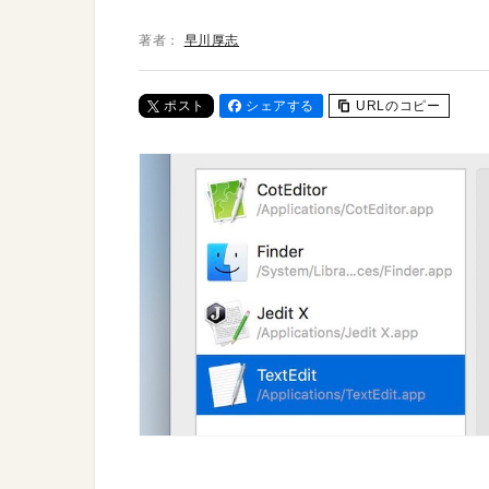
著者：
早川厚志
ポスト
シェアする
URLのコピー