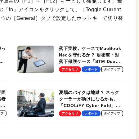
通常の［F1］～［F12］キーとして機能します。最
」アイコンをクリックして、［Toggle Current
インドウの［General］タブで設定したホットキーで切り替
触っ
落下実験。ケースでMacBook
Neoを守れるか？ 耐衝撃・対
落下保護ケース「STM Dux
しま
Ultra」を検証。学生、ビジネ
アクセサリ
レポート
タイアップ
スマンのモバイルユースに最
適！
半固
夏場のバイクは地獄？ ネック
発者
クーラーが助けになるかも。
ag
「COOLiFY Cyber Fold」レ
ビュー。冷却の速さ、密着する
ップ
アクセサリ
レポート
タイアップ
冷却プレート、シンプルな操作
性がグッド！