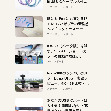
応USB-Cケーブルの性能
を検証。超コスパの1本を
アクセサリ
レポート
発見か？
紙にもiPadにも書ける!?
エレコム×ゼブラの新発想
ペン「スタイラスツーウ
ェイ」レビュー。持ち替
アクセサリ
レポート
え不要がラクすぎた！
iOS 27（ベータ版）を試
す。Siri AI、ショートカ
ットの自動作成ほか、期
待大の便利機能5選。
OS
レポート
iPhoneがAIの入り口にな
る未来はすぐそこ！
Insta360のジンバルカメ
ラ「Luna Ultra」実践レ
ビュー。4K／8K比較・ズ
ーム・夜間撮影をチェッ
アクセサリ
レポート
ク
あなたのUSB-Cポートは
大丈夫？ 認識しない・充
電できない原因と正しい