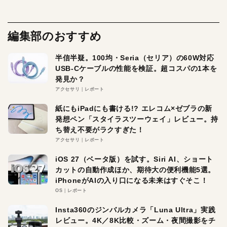
編集部のおすすめ
半信半疑。100均・Seria（セリア）の60W対応
USB-Cケーブルの性能を検証。超コスパの1本を
発見か？
アクセサリ
レポート
紙にもiPadにも書ける!? エレコム×ゼブラの新
発想ペン「スタイラスツーウェイ」レビュー。持
ち替え不要がラクすぎた！
アクセサリ
レポート
iOS 27（ベータ版）を試す。Siri AI、ショート
カットの自動作成ほか、期待大の便利機能5選。
iPhoneがAIの入り口になる未来はすぐそこ！
OS
レポート
Insta360のジンバルカメラ「Luna Ultra」実践
レビュー。4K／8K比較・ズーム・夜間撮影をチ