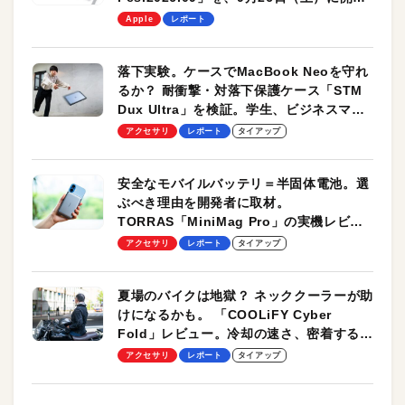
します！
Apple
レポート
落下実験。ケースでMacBook Neoを守れ
るか？ 耐衝撃・対落下保護ケース「STM
Dux Ultra」を検証。学生、ビジネスマン
のモバイルユースに最適！
アクセサリ
レポート
タイアップ
安全なモバイルバッテリ＝半固体電池。選
ぶべき理由を開発者に取材。
TORRAS「MiniMag Pro」の実機レビュ
ーも
アクセサリ
レポート
タイアップ
夏場のバイクは地獄？ ネッククーラーが助
けになるかも。 「COOLiFY Cyber
Fold」レビュー。冷却の速さ、密着する冷
却プレート、シンプルな操作性がグッド！
アクセサリ
レポート
タイアップ