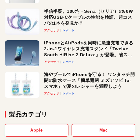
半信半疑。100均・Seria（セリア）の60W
対応USB-Cケーブルの性能を検証。超コス
パの1本を発見か？
アクセサリ
レポート
iPhoneとAirPodsを同時に急速充電できる
2-in-1ワイヤレス充電スタンド「Twelve
South HiRise 2 Deluxe」が登場。省スペ
ースでおしゃれに充電したい人にオスス
アクセサリ
レポート
メ！
海やプールでiPhoneを守る！ ワンタッチ開
閉の防水ケース「簡単開閉 ミズアソビ for
スマホ」で夏のレジャーを満喫しよう
アクセサリ
レポート
製品カテゴリ
Apple
Mac