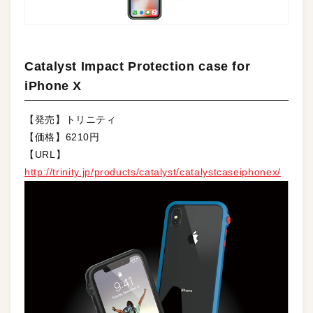
Catalyst Impact Protection case for
iPhone X
【発売】トリニティ
【価格】6210円
【URL】
http://trinity.jp/products/catalyst/catalystcaseiphonex/