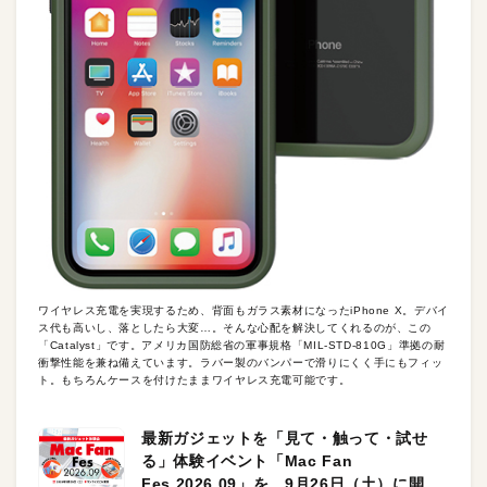
ワイヤレス充電を実現するため、背面もガラス素材になったiPhone X。デバイ
ス代も高いし、落としたら大変…。そんな心配を解決してくれるのが、この
「Catalyst」です。アメリカ国防総省の軍事規格「MIL-STD-810G」準拠の耐
衝撃性能を兼ね備えています。ラバー製のバンパーで滑りにくく手にもフィッ
ト。もちろんケースを付けたままワイヤレス充電可能です。
最新ガジェットを「見て・触って・試せ
る」体験イベント「Mac Fan
Fes.2026.09」を、9月26日（土）に開催