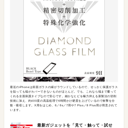
最近のiPhoneは前面ガラスの縁がラウンドしているので、せっかく保護ガラス
を貼っても端がカバーできないものがほとんど。でも、これなら端まで覆って
くれる全面保護タイプなので安心です。細かなヒビを極力抑える新製法の切削
技術に加え、約400度の高温処理で6時間かけ硬度を上げているので衝撃を分
散・吸収します。X用をはじめ、6／6s／7用や7 Plus／8 Plus用が用意されて
います。
最新ガジェットを「見て・触って・試せ