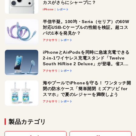
カスがさらにシャープに？
iPhone
レポート
半信半疑。100均・Seria（セリア）の60W
対応USB-Cケーブルの性能を検証。超コス
パの1本を発見か？
アクセサリ
レポート
iPhoneとAirPodsを同時に急速充電できる
2-in-1ワイヤレス充電スタンド「Twelve
South HiRise 2 Deluxe」が登場。省スペ
ースでおしゃれに充電したい人にオスス
アクセサリ
レポート
メ！
海やプールでiPhoneを守る！ ワンタッチ開
閉の防水ケース「簡単開閉 ミズアソビ for
スマホ」で夏のレジャーを満喫しよう
アクセサリ
レポート
製品カテゴリ