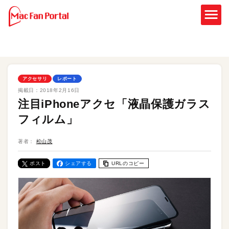
アクセサリ
レポート
掲載日：
2018年2月16日
注目iPhoneアクセ「液晶保護ガラス
フィルム」
著者：
松山茂
ポスト
シェアする
URLのコピー