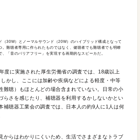
（30W）とノーマルサウンド（20W）のハイブリッド構成となって
つ。難聴者専用に作られたものではなく、健聴者でも難聴者でも明瞭
で、「音のバリアフリー」を実現する画期的なスピーカだ。
年度に実施された厚生労働省の調査では、18歳以上
る。しかし、ここには加齢や疾病などによる軽度・中等
性難聴）もほとんどの場合含まれていない。日常の小
づらさを感じたり、補聴器を利用するかしないかとい
本補聴器工業会の調査では、日本人の約9人に1人は何
。
見からはわかりにくいため、生活でさまざまなトラブ