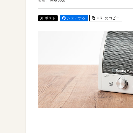
著者：
崎谷実穂
ポスト
シェアする
URLのコピー