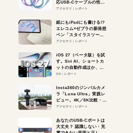
応USB-Cケーブルの性能
を検証。超コスパの1本を
アクセサリ
レポート
発見か？
紙にもiPadにも書ける!?
エレコム×ゼブラの新発想
ペン「スタイラスツーウ
ェイ」レビュー。持ち替
アクセサリ
レポート
え不要がラクすぎた！
iOS 27（ベータ版）を試
す。Siri AI、ショートカ
ットの自動作成ほか、期
待大の便利機能5選。
OS
レポート
iPhoneがAIの入り口にな
る未来はすぐそこ！
Insta360のジンバルカメ
ラ「Luna Ultra」実践レ
ビュー。4K／8K比較・ズ
ーム・夜間撮影をチェッ
アクセサリ
レポート
ク
あなたのUSB-Cポートは
大丈夫？ 認識しない・充
電できない原因と正しい