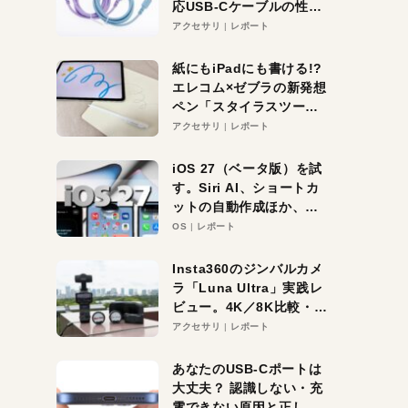
応USB-Cケーブルの性能
を検証。超コスパの1本を
アクセサリ
レポート
発見か？
紙にもiPadにも書ける!?
エレコム×ゼブラの新発想
ペン「スタイラスツーウ
ェイ」レビュー。持ち替
アクセサリ
レポート
え不要がラクすぎた！
iOS 27（ベータ版）を試
す。Siri AI、ショートカ
ットの自動作成ほか、期
待大の便利機能5選。
OS
レポート
iPhoneがAIの入り口にな
る未来はすぐそこ！
Insta360のジンバルカメ
ラ「Luna Ultra」実践レ
ビュー。4K／8K比較・ズ
ーム・夜間撮影をチェッ
アクセサリ
レポート
ク
あなたのUSB-Cポートは
大丈夫？ 認識しない・充
電できない原因と正しい