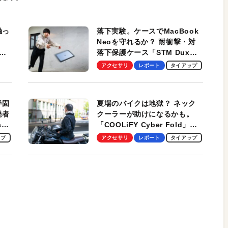
触っ
落下実験。ケースでMacBook
Neoを守れるか？ 耐衝撃・対
落下保護ケース「STM Dux
しま
Ultra」を検証。学生、ビジネ
アクセサリ
レポート
タイアップ
スマンのモバイルユースに最
適！
半固
夏場のバイクは地獄？ ネック
発者
クーラーが助けになるかも。
ag
「COOLiFY Cyber Fold」レ
ビュー。冷却の速さ、密着する
ップ
アクセサリ
レポート
タイアップ
冷却プレート、シンプルな操作
性がグッド！