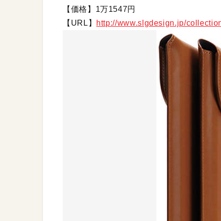
【価格】1万1547円
【URL】
http://www.slgdesign.jp/collecti