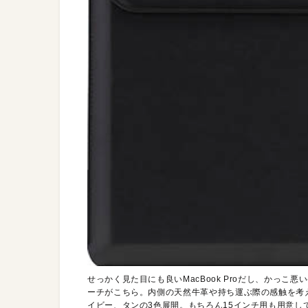
せっかく見た目にも良いMacBook Proだし、かっ
ーチがこちら。内側の天然牛革や持ち運ぶ際の感触を考
イビー、タンの3色展開。もちろん15インチ用も用意し