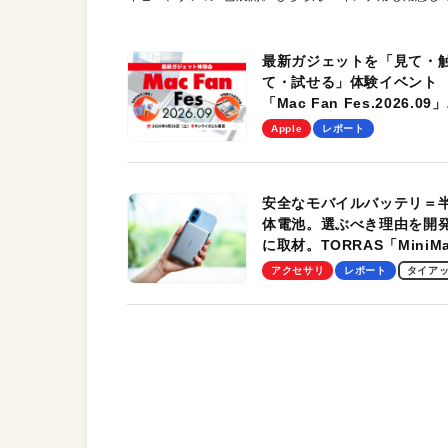
最新ガジェットを「見て・
て・試せる」体験イベント
「Mac Fan Fes.2026.09」
を、9月26日（土）に開催
Apple
レポート
す！
安全なモバイルバッテリ＝
体電池。選ぶべき理由を開
に取材。TORRAS「MiniM
Pro」の実機レビューも
アクセサリ
レポート
タイア