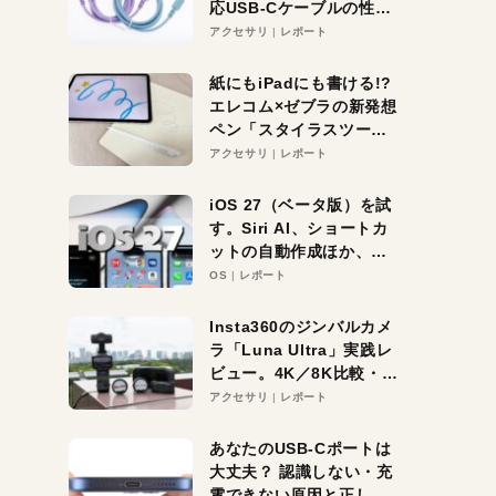
応USB-Cケーブルの性能
を検証。超コスパの1本を
アクセサリ
レポート
発見か？
紙にもiPadにも書ける!?
エレコム×ゼブラの新発想
ペン「スタイラスツーウ
ェイ」レビュー。持ち替
アクセサリ
レポート
え不要がラクすぎた！
iOS 27（ベータ版）を試
す。Siri AI、ショートカ
ットの自動作成ほか、期
待大の便利機能5選。
OS
レポート
iPhoneがAIの入り口にな
る未来はすぐそこ！
Insta360のジンバルカメ
ラ「Luna Ultra」実践レ
ビュー。4K／8K比較・ズ
ーム・夜間撮影をチェッ
アクセサリ
レポート
ク
あなたのUSB-Cポートは
大丈夫？ 認識しない・充
電できない原因と正しい