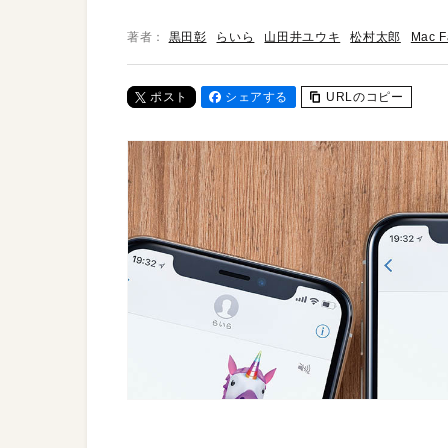
著者：
黒田彰
らいら
山田井ユウキ
松村太郎
Mac 
ポスト
シェアする
URLのコピー