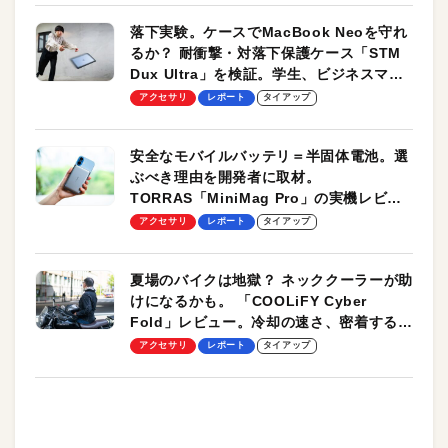
落下実験。ケースでMacBook Neoを守れ
るか？ 耐衝撃・対落下保護ケース「STM
Dux Ultra」を検証。学生、ビジネスマン
のモバイルユースに最適！
アクセサリ
レポート
タイアップ
安全なモバイルバッテリ＝半固体電池。選
ぶべき理由を開発者に取材。
TORRAS「MiniMag Pro」の実機レビュ
ーも
アクセサリ
レポート
タイアップ
夏場のバイクは地獄？ ネッククーラーが助
けになるかも。 「COOLiFY Cyber
Fold」レビュー。冷却の速さ、密着する冷
却プレート、シンプルな操作性がグッド！
アクセサリ
レポート
タイアップ