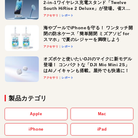
2-in-1ワイヤレス充電スタンド「Twelve
South HiRise 2 Deluxe」が登場。省スペ
ースでおしゃれに充電したい人にオスス
アクセサリ
レポート
メ！
海やプールでiPhoneを守る！ ワンタッチ開
閉の防水ケース「簡単開閉 ミズアソビ for
スマホ」で夏のレジャーを満喫しよう
アクセサリ
レポート
オズポケと使いたいDJIのマイクに新モデル
登場！ コンパクトな「DJI Mic Mini 2S」
はAIノイキャンも搭載。屋外でも快適に！
アクセサリ
レポート
製品カテゴリ
Apple
Mac
iPhone
iPad