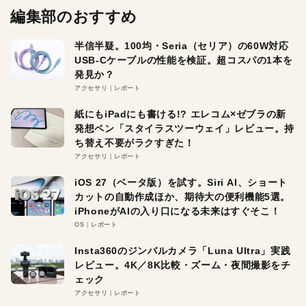
編集部のおすすめ
半信半疑。100均・Seria（セリア）の60W対応
USB-Cケーブルの性能を検証。超コスパの1本を
発見か？
アクセサリ
レポート
紙にもiPadにも書ける!? エレコム×ゼブラの新
発想ペン「スタイラスツーウェイ」レビュー。持
ち替え不要がラクすぎた！
アクセサリ
レポート
iOS 27（ベータ版）を試す。Siri AI、ショート
カットの自動作成ほか、期待大の便利機能5選。
iPhoneがAIの入り口になる未来はすぐそこ！
OS
レポート
Insta360のジンバルカメラ「Luna Ultra」実践
レビュー。4K／8K比較・ズーム・夜間撮影をチ
ェック
アクセサリ
レポート