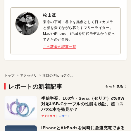
松山茂
東京の下町・谷中を拠点として日々カメラ
と猫を愛でながら暮らすフリーライター。
MacやiPhone、iPadを初代モデルから使っ
てきたのが自慢。
この著者の記事一覧
トップ
アクセサリ
注目のiPhoneアクセサリ「JBL LINK 10」
レポートの新着記事
もっと見る
半信半疑。100均・Seria（セリア）の60W
対応USB-Cケーブルの性能を検証。超コス
パの1本を発見か？
アクセサリ
レポート
iPhoneとAirPodsを同時に急速充電できる