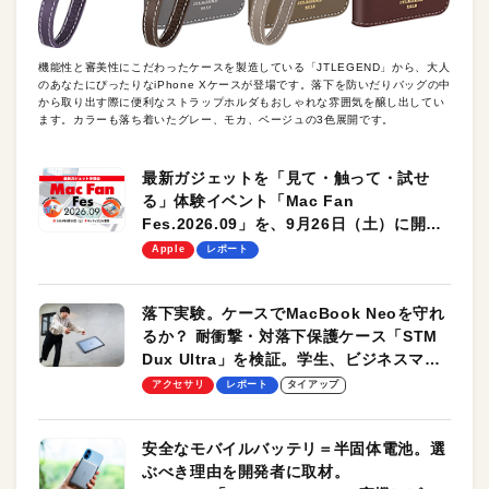
機能性と審美性にこだわったケースを製造している「JTLEGEND」から、大人
のあなたにぴったりなiPhone Xケースが登場です。落下を防いだりバッグの中
から取り出す際に便利なストラップホルダもおしゃれな雰囲気を醸し出してい
ます。カラーも落ち着いたグレー、モカ、ベージュの3色展開です。
最新ガジェットを「見て・触って・試せ
る」体験イベント「Mac Fan
Fes.2026.09」を、9月26日（土）に開催
します！
Apple
レポート
落下実験。ケースでMacBook Neoを守れ
るか？ 耐衝撃・対落下保護ケース「STM
Dux Ultra」を検証。学生、ビジネスマン
のモバイルユースに最適！
アクセサリ
レポート
タイアップ
安全なモバイルバッテリ＝半固体電池。選
ぶべき理由を開発者に取材。