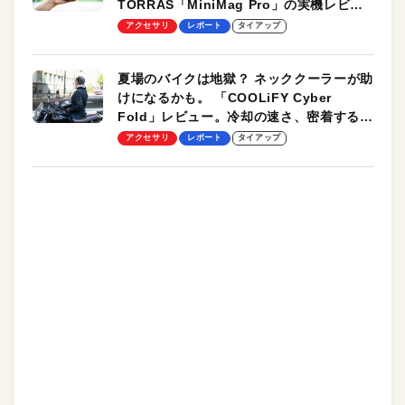
TORRAS「MiniMag Pro」の実機レビュ
ーも
アクセサリ
レポート
タイアップ
夏場のバイクは地獄？ ネッククーラーが助
けになるかも。 「COOLiFY Cyber
Fold」レビュー。冷却の速さ、密着する冷
却プレート、シンプルな操作性がグッド！
アクセサリ
レポート
タイアップ