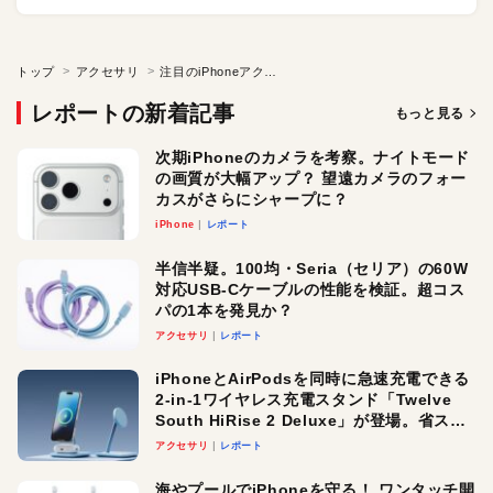
トップ
アクセサリ
注目のiPhoneアクセサリ「羊革フリップケース for iPhone X」
レポートの新着記事
もっと見る
次期iPhoneのカメラを考察。ナイトモード
の画質が大幅アップ？ 望遠カメラのフォー
カスがさらにシャープに？
iPhone
レポート
半信半疑。100均・Seria（セリア）の60W
対応USB-Cケーブルの性能を検証。超コス
パの1本を発見か？
アクセサリ
レポート
iPhoneとAirPodsを同時に急速充電できる
2-in-1ワイヤレス充電スタンド「Twelve
South HiRise 2 Deluxe」が登場。省スペ
ースでおしゃれに充電したい人にオスス
アクセサリ
レポート
メ！
海やプールでiPhoneを守る！ ワンタッチ開