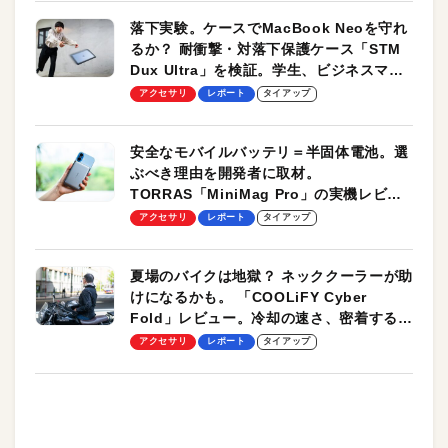
落下実験。ケースでMacBook Neoを守れ
るか？ 耐衝撃・対落下保護ケース「STM
Dux Ultra」を検証。学生、ビジネスマン
のモバイルユースに最適！
アクセサリ
レポート
タイアップ
安全なモバイルバッテリ＝半固体電池。選
ぶべき理由を開発者に取材。
TORRAS「MiniMag Pro」の実機レビュ
ーも
アクセサリ
レポート
タイアップ
夏場のバイクは地獄？ ネッククーラーが助
けになるかも。 「COOLiFY Cyber
Fold」レビュー。冷却の速さ、密着する冷
却プレート、シンプルな操作性がグッド！
アクセサリ
レポート
タイアップ