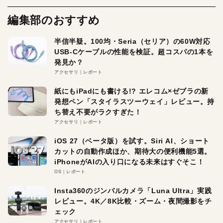
編集部のおすすめ
半信半疑。100均・Seria（セリア）の60W対応
USB-Cケーブルの性能を検証。超コスパの1本を
発見か？
アクセサリ
レポート
紙にもiPadにも書ける!? エレコム×ゼブラの新
発想ペン「スタイラスツーウェイ」レビュー。持
ち替え不要がラクすぎた！
アクセサリ
レポート
iOS 27（ベータ版）を試す。Siri AI、ショート
カットの自動作成ほか、期待大の便利機能5選。
iPhoneがAIの入り口になる未来はすぐそこ！
OS
レポート
Insta360のジンバルカメラ「Luna Ultra」実践
レビュー。4K／8K比較・ズーム・夜間撮影をチ
ェック
アクセサリ
レポート