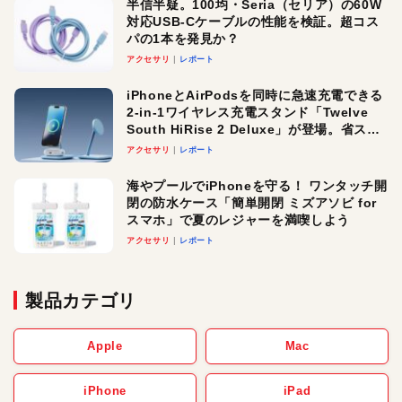
半信半疑。100均・Seria（セリア）の60W
対応USB-Cケーブルの性能を検証。超コス
パの1本を発見か？
アクセサリ
レポート
iPhoneとAirPodsを同時に急速充電できる
2-in-1ワイヤレス充電スタンド「Twelve
South HiRise 2 Deluxe」が登場。省スペ
ースでおしゃれに充電したい人にオスス
アクセサリ
レポート
メ！
海やプールでiPhoneを守る！ ワンタッチ開
閉の防水ケース「簡単開閉 ミズアソビ for
スマホ」で夏のレジャーを満喫しよう
アクセサリ
レポート
製品カテゴリ
Apple
Mac
iPhone
iPad