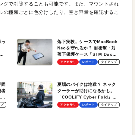
ングで削除することも可能です。また、マウントされ
ルの種類ごとに色分けしたり、空き容量を確認するこ
触っ
落下実験。ケースでMacBook
Neoを守れるか？ 耐衝撃・対
落下保護ケース「STM Dux
しま
Ultra」を検証。学生、ビジネ
アクセサリ
レポート
タイアップ
スマンのモバイルユースに最
適！
半固
夏場のバイクは地獄？ ネック
発者
クーラーが助けになるかも。
ag
「COOLiFY Cyber Fold」レ
ビュー。冷却の速さ、密着する
ップ
アクセサリ
レポート
タイアップ
冷却プレート、シンプルな操作
性がグッド！