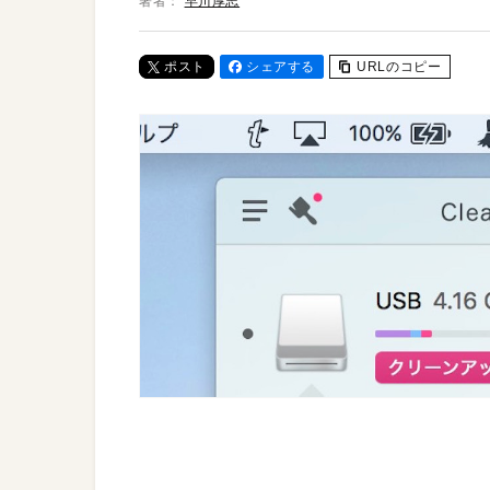
著者：
早川厚志
ポスト
シェアする
URLのコピー