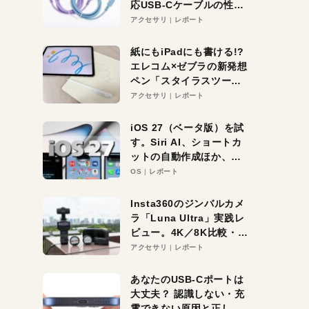
応USB-Cケーブルの性能
を検証。超コスパの1本を
アクセサリ
レポート
発見か？
紙にもiPadにも書ける!?
エレコム×ゼブラの新発想
ペン「スタイラスツーウ
ェイ」レビュー。持ち替
アクセサリ
レポート
え不要がラクすぎた！
iOS 27（ベータ版）を試
す。Siri AI、ショートカ
ットの自動作成ほか、期
待大の便利機能5選。
OS
レポート
iPhoneがAIの入り口にな
る未来はすぐそこ！
Insta360のジンバルカメ
ラ「Luna Ultra」実践レ
ビュー。4K／8K比較・ズ
ーム・夜間撮影をチェッ
アクセサリ
レポート
ク
あなたのUSB-Cポートは
大丈夫？ 認識しない・充
電できない原因と正しい