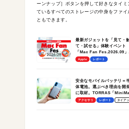
ーンナップ］ボタンを押して好きなタイミ
ているすべてのストレージの中身をファイ
ともできます。
最新ガジェットを「見て・
て・試せる」体験イベント
「Mac Fan Fes.2026.09」
を、9月26日（土）に開催
Apple
レポート
す！
安全なモバイルバッテリ＝
体電池。選ぶべき理由を開
に取材。TORRAS「MiniM
Pro」の実機レビューも
アクセサリ
レポート
タイア