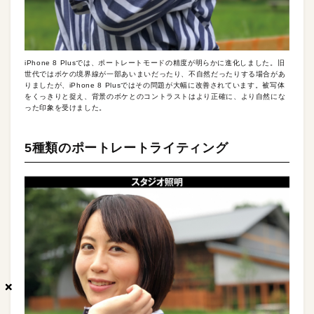
iPhone 8 Plusでは、ポートレートモードの精度が明らかに進化しました。旧
世代ではボケの境界線が一部あいまいだったり、不自然だったりする場合があ
りましたが、iPhone 8 Plusではその問題が大幅に改善されています。被写体
をくっきりと捉え、背景のボケとのコントラストはより正確に、より自然にな
った印象を受けました。
5種類のポートレートライティング
×
×
×