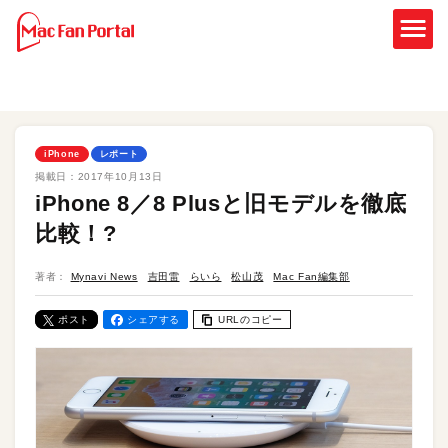
iPhone
レポート
掲載日：
2017年10月13日
iPhone 8／8 Plusと旧モデルを徹底
比較！?
著者：
Mynavi News
吉田雷
らいら
松山茂
Mac Fan編集部
ポスト
シェアする
URLのコピー