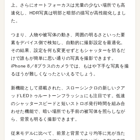
上。さらにオートフォーカスは光量の少ない場所でも高
速化し、HDR写真は明部と暗部の描写が高性能化しまし
た。
つまり、人物や被写体の動き、周囲の明るさといった要
素をデバイス側で検知し、自動的に撮影設定を最適化。
その結果、設定を何も変更せずともシャッターを切るだ
けで誰もが簡単に思い通りの写真を撮影できます。
iPhone 8／8プラスのカメラでは、もはや下手な写真を撮
るほうが難しくなったといえるでしょう。
新機能として搭載された、スローシンクロの新しいクア
ッドLEDトゥルートーンフラッシュにも注目です。低速
のシャッタースピードと短いストロボ発行時間を組み合
わせた機能で、暗い場所でも手前の被写体を照らしなが
ら、背景も明るく撮影できます。
従来モデルに比べて、前景と背景でより均等に光が当た