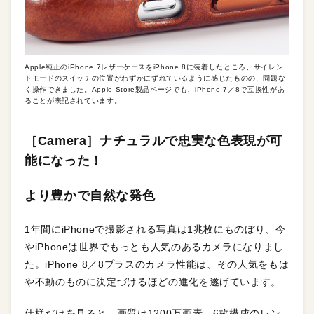
Apple純正のiPhone 7レザーケースをiPhone 8に装着したところ、サイレン
トモードのスイッチの位置がわずかにずれているように感じたものの、問題な
く操作できました。Apple Store製品ページでも、iPhone 7／8で互換性があ
ることが表記されています。
［Camera］ナチュラルで忠実な色表現が可
能になった！
より豊かで自然な発色
1年間にiPhoneで撮影される写真は1兆枚にものぼり、今
やiPhoneは世界でもっとも人気のあるカメラになりまし
た。iPhone 8／8プラスのカメラ性能は、その人気をもは
や不動のものに決定づけるほどの進化を遂げています。
仕様だけを見ると、画質は1200万画素、6枚構成のレン