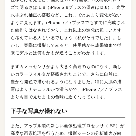
ズで明るさはf1.8（iPhone 8プラスの望遠はf2.8）、光学
式手ぶれ補正の搭載など、これまでとあまり変化がない
ように見えます。iPhone 7／7プラスでもすでに完成され
た絵作りはなされており、これ以上の進化は難しいとす
ら考えている人もいるでしょう（私がそうでした）。し
かし、実際に撮影してみると、使用感から成果物まで従
来モデルとは何もかもが違うことがわかります。
まずカメラセンサがより大きく高速のものになり、新し
いカラーフィルタが搭載されたことで、さらに自然に、
豊かな発色で描かれるようになりました。特に人肌の描
写はよりナチュラルかつ滑らかで、iPhone 7／7 プラス
よりも目で見たままの色味に近くなっています。
下手な写真が撮れない
また、アップル製の新しい画像処理プロセッサ（ISP）が
高度な画素処理を行うため、撮影シーンの分析能力が向