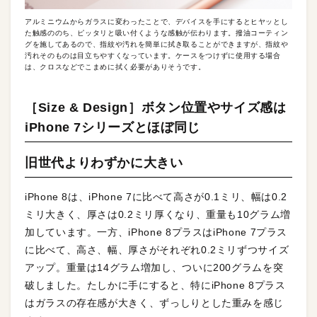
アルミニウムからガラスに変わったことで、デバイスを手にするとヒヤッとし
た触感ののち、ピッタリと吸い付くような感触が伝わります。撥油コーティン
グを施してあるので、指紋や汚れを簡単に拭き取ることができますが、指紋や
汚れそのものは目立ちやすくなっています。ケースをつけずに使用する場合
は、クロスなどでこまめに拭く必要がありそうです。
［Size & Design］ボタン位置やサイズ感は
iPhone 7シリーズとほぼ同じ
旧世代よりわずかに大きい
iPhone 8は、iPhone 7に比べて高さが0.1ミリ、幅は0.2
ミリ大きく、厚さは0.2ミリ厚くなり、重量も10グラム増
加しています。一方、iPhone 8プラスはiPhone 7プラス
に比べて、高さ、幅、厚さがそれぞれ0.2ミリずつサイズ
アップ。重量は14グラム増加し、ついに200グラムを突
破しました。たしかに手にすると、特にiPhone 8プラス
はガラスの存在感が大きく、ずっしりとした重みを感じ