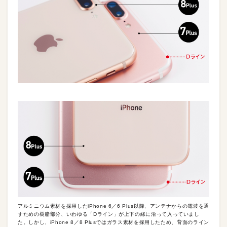
アルミニウム素材を採用したiPhone 6／6 Plus以降、アンテナからの電波を通
すための樹脂部分、いわゆる「Dライン」が上下の縁に沿って入っていまし
た。しかし、iPhone 8／8 Plusではガラス素材を採用したため、背面のライン