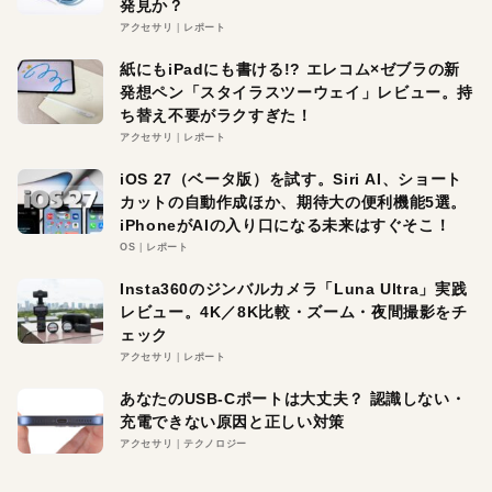
発見か？
アクセサリ
レポート
紙にもiPadにも書ける!? エレコム×ゼブラの新
発想ペン「スタイラスツーウェイ」レビュー。持
ち替え不要がラクすぎた！
アクセサリ
レポート
iOS 27（ベータ版）を試す。Siri AI、ショート
カットの自動作成ほか、期待大の便利機能5選。
iPhoneがAIの入り口になる未来はすぐそこ！
OS
レポート
Insta360のジンバルカメラ「Luna Ultra」実践
レビュー。4K／8K比較・ズーム・夜間撮影をチ
ェック
アクセサリ
レポート
あなたのUSB-Cポートは大丈夫？ 認識しない・
充電できない原因と正しい対策
アクセサリ
テクノロジー