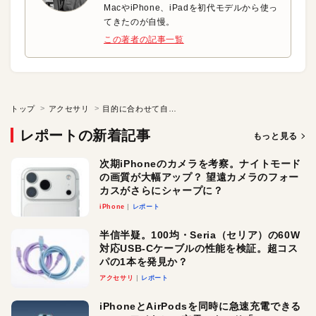
MacやiPhone、iPadを初代モデルから使っ
てきたのが自慢。
この著者の記事一覧
トップ
アクセサリ
目的に合わせて自由に折りたたもう
レポートの新着記事
もっと見る
次期iPhoneのカメラを考察。ナイトモード
の画質が大幅アップ？ 望遠カメラのフォー
カスがさらにシャープに？
iPhone
レポート
半信半疑。100均・Seria（セリア）の60W
対応USB-Cケーブルの性能を検証。超コス
パの1本を発見か？
アクセサリ
レポート
iPhoneとAirPodsを同時に急速充電できる