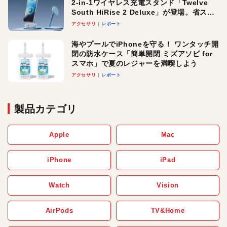
2-in-1ワイヤレス充電スタンド「Twelve
South HiRise 2 Deluxe」が登場。省スペ
ースでおしゃれに充電したい人にオスス
アクセサリ
レポート
メ！
海やプールでiPhoneを守る！ ワンタッチ開
閉の防水ケース「簡単開閉 ミズアソビ for
スマホ」で夏のレジャーを満喫しよう
アクセサリ
レポート
製品カテゴリ
Apple
Mac
iPhone
iPad
Watch
Vision
AirPods
TV&Home