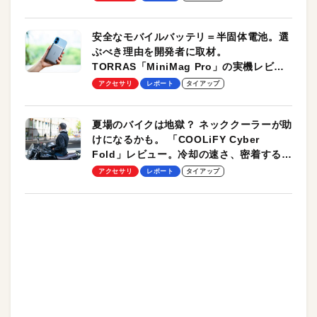
安全なモバイルバッテリ＝半固体電池。選
ぶべき理由を開発者に取材。
TORRAS「MiniMag Pro」の実機レビュ
ーも
アクセサリ
レポート
タイアップ
夏場のバイクは地獄？ ネッククーラーが助
けになるかも。 「COOLiFY Cyber
Fold」レビュー。冷却の速さ、密着する冷
却プレート、シンプルな操作性がグッド！
アクセサリ
レポート
タイアップ