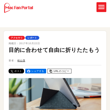
アクセサリ
レポート
掲載日：
2017年10月22日
目的に合わせて自由に折りたたもう
著者：
松山茂
ポスト
シェアする
URLのコピー