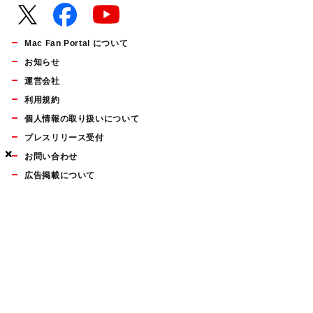
Mac Fan Portal について
お知らせ
運営会社
利用規約
個人情報の取り扱いについて
プレスリリース受付
×
×
×
お問い合わせ
広告掲載について
マイナビBOOKS
Mac Fan Portalの人気記事ランキングやおすすめ記事、編集部
員によるコラムなどをまとめたメールマガジンを毎週金曜日に
配信します。お気軽にご登録ください。
Mac Fan メールマガジン