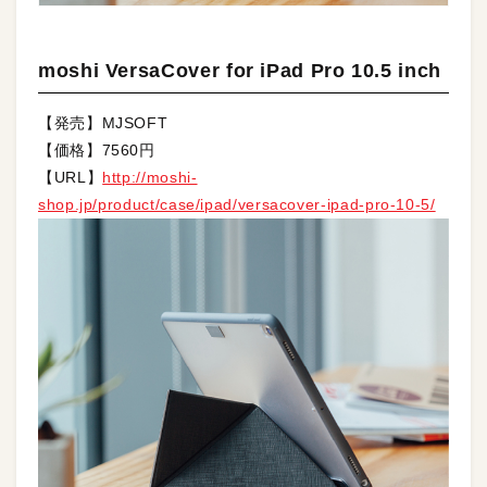
moshi VersaCover for iPad Pro 10.5 inch
【発売】MJSOFT
【価格】7560円
【URL】
http://moshi-
shop.jp/product/case/ipad/versacover-ipad-pro-10-5/