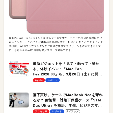
最新のiPad Pro 10.5インチを守るケースですが、カバーの部分に縦横斜めに
走るミゾが…。これこそが本製品最大の特徴で、折りたたむことでタイピング
や読書、WEBブラウジングなどに最適な角度でスクリーンを表示できるんで
す。もちろんiPadの自動起動／スリープ対応ですよ。
最新ガジェットを「見て・触って・試せ
る」体験イベント「Mac Fan
Fes.2026.09」を、9月26日（土）に開催
します！
Apple
レポート
落下実験。ケースでMacBook Neoを守れ
るか？ 耐衝撃・対落下保護ケース「STM
Dux Ultra」を検証。学生、ビジネスマン
のモバイルユースに最適！
アクセサリ
レポート
タイアップ