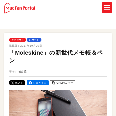
アクセサリ
レポート
掲載日：
2017年10月20日
「Moleskine」の新世代メモ帳＆ペ
ン
著者：
松山茂
ポスト
シェアする
URLのコピー