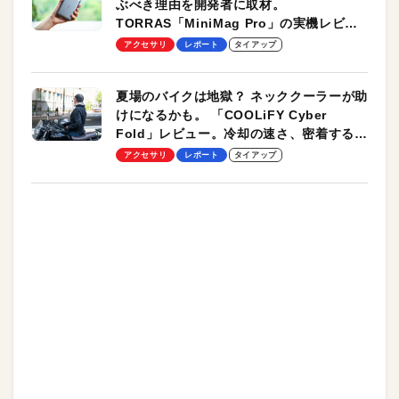
ぶべき理由を開発者に取材。
TORRAS「MiniMag Pro」の実機レビュ
ーも
アクセサリ
レポート
タイアップ
夏場のバイクは地獄？ ネッククーラーが助
けになるかも。 「COOLiFY Cyber
Fold」レビュー。冷却の速さ、密着する冷
却プレート、シンプルな操作性がグッド！
アクセサリ
レポート
タイアップ