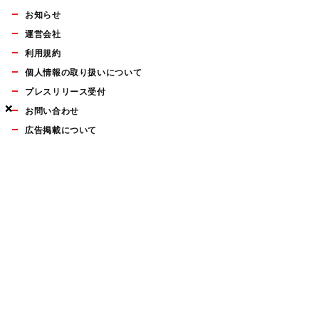
お知らせ
運営会社
利用規約
個人情報の取り扱いについて
プレスリリース受付
×
×
×
お問い合わせ
広告掲載について
マイナビBOOKS
Mac Fan Portalの人気記事ランキングやおすすめ記事、編集部
員によるコラムなどをまとめたメールマガジンを毎週金曜日に
配信します。お気軽にご登録ください。
Mac Fan メールマガジン
無料登録はこちら