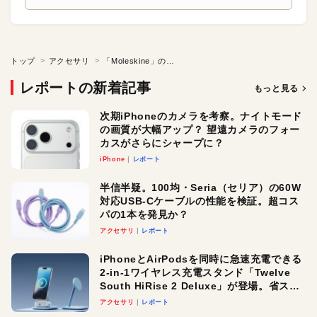
トップ
アクセサリ
「Moleskine」の新世代メモ帳＆ペン
レポートの新着記事
もっと見る
次期iPhoneのカメラを考察。ナイトモード
の画質が大幅アップ？ 望遠カメラのフォー
カスがさらにシャープに？
iPhone
レポート
半信半疑。100均・Seria（セリア）の60W
対応USB-Cケーブルの性能を検証。超コス
パの1本を発見か？
アクセサリ
レポート
iPhoneとAirPodsを同時に急速充電できる
2-in-1ワイヤレス充電スタンド「Twelve
South HiRise 2 Deluxe」が登場。省スペ
ースでおしゃれに充電したい人にオスス
アクセサリ
レポート
メ！