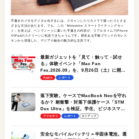
手書きのメモをデジタル化するには、スキャンしたりカメラで撮ったりとさま
ざまな方法があります。でも、この「Moleskine スマートライティングセッ
ト」を使えば、ペンでノートに書いた手書きの内容が、リアルタイムでiPhone
やiPadのスクリーンに転送できちゃうんです。歴史ある手帳ブランドのモレス
キンから登場した、デジアナ融合の魅力的な文具です。
最新ガジェットを「見て・触って・試せ
る」体験イベント「Mac Fan
Fes.2026.09」を、9月26日（土）に開催
します！
Apple
レポート
落下実験。ケースでMacBook Neoを守れ
るか？ 耐衝撃・対落下保護ケース「STM
Dux Ultra」を検証。学生、ビジネスマン
のモバイルユースに最適！
アクセサリ
レポート
タイアップ
安全なモバイルバッテリ＝半固体電池。選