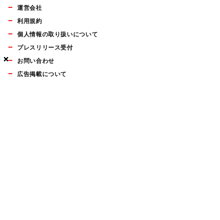
運営会社
利用規約
個人情報の取り扱いについて
プレスリリース受付
×
×
×
お問い合わせ
広告掲載について
マイナビBOOKS
Mac Fan Portalの人気記事ランキングやおすすめ記事、編集部
員によるコラムなどをまとめたメールマガジンを毎週金曜日に
配信します。お気軽にご登録ください。
Mac Fan メールマガジン
無料登録はこちら