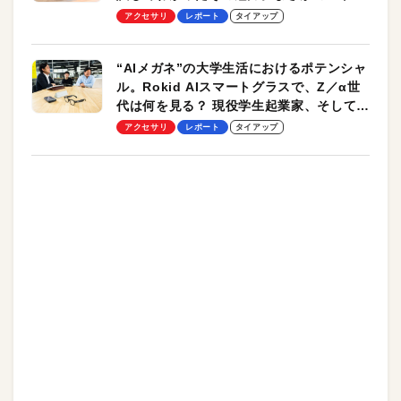
ッチ機能も搭載
アクセサリ
レポート
タイアップ
“AIメガネ”の大学生活におけるポテンシャ
ル。Rokid AIスマートグラスで、Z／α世
代は何を見る？ 現役学生起業家、そして教
授による体験会レポート【PR】
アクセサリ
レポート
タイアップ