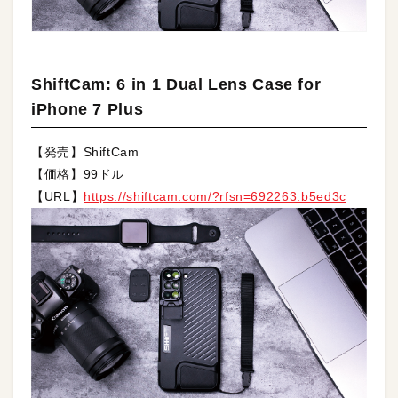
ShiftCam: 6 in 1 Dual Lens Case for
iPhone 7 Plus
【発売】ShiftCam
【価格】99ドル
【URL】
https://shiftcam.com/?rfsn=692263.b5ed3c