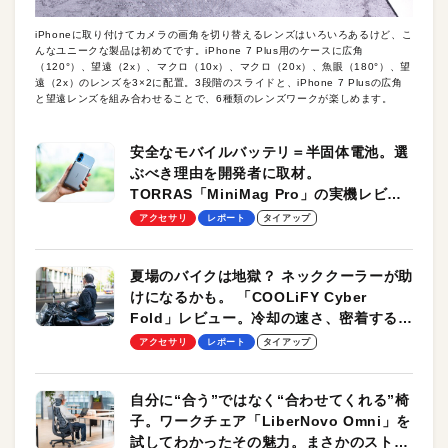
iPhoneに取り付けてカメラの画角を切り替えるレンズはいろいろあるけど、こ
んなユニークな製品は初めてです。iPhone 7 Plus用のケースに広角
（120°）、望遠（2x）、マクロ（10x）、マクロ（20x）、魚眼（180°）、望
遠（2x）のレンズを3×2に配置。3段階のスライドと、iPhone 7 Plusの広角
と望遠レンズを組み合わせることで、6種類のレンズワークが楽しめます。
安全なモバイルバッテリ＝半固体電池。選
ぶべき理由を開発者に取材。
TORRAS「MiniMag Pro」の実機レビュ
ーも
アクセサリ
レポート
タイアップ
夏場のバイクは地獄？ ネッククーラーが助
けになるかも。 「COOLiFY Cyber
Fold」レビュー。冷却の速さ、密着する冷
却プレート、シンプルな操作性がグッド！
アクセサリ
レポート
タイアップ
自分に“合う”ではなく“合わせてくれる”椅
子。ワークチェア「LiberNovo Omni」を
試してわかったその魅力。まさかのストレ