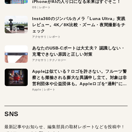
iPhoneがAIの入り口になる未来はすぐそこ！
OS
レポート
Insta360のジンバルカメラ「Luna Ultra」実践
レビュー。4K／8K比較・ズーム・夜間撮影をチ
ェック
アクセサリ
レポート
あなたのUSB-Cポートは大丈夫？ 認識しない・
充電できない原因と正しい対策
アクセサリ
テクノロジー
Appleは似ている？ロゴを許さない。フルーツ警
察とも揶揄される膨大な異議申し立て。対象は非
営利団体や公益団体も。Appleロゴを“過剰”に守
る理由とは
Apple
レポート
SNS
最新記事やお知らせ、編集部員の取材レポートなどを投稿中！