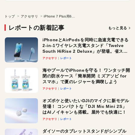
トップ
アクセサリ
iPhone 7 Plus用6つのカメラレンズ！
レポートの新着記事
もっと見る
iPhoneとAirPodsを同時に急速充電できる
2-in-1ワイヤレス充電スタンド「Twelve
South HiRise 2 Deluxe」が登場。省スペ
ースでおしゃれに充電したい人にオスス
アクセサリ
レポート
メ！
海やプールでiPhoneを守る！ ワンタッチ開
閉の防水ケース「簡単開閉 ミズアソビ for
スマホ」で夏のレジャーを満喫しよう
アクセサリ
レポート
オズポケと使いたいDJIのマイクに新モデル
登場！ コンパクトな「DJI Mic Mini 2S」
はAIノイキャンも搭載。屋外でも快適に！
アクセサリ
レポート
ダイソーのタブレットスタンドがシンプル