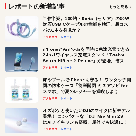
レポートの新着記事
もっと見る
半信半疑。100均・Seria（セリア）の60W
対応USB-Cケーブルの性能を検証。超コス
パの1本を発見か？
アクセサリ
レポート
iPhoneとAirPodsを同時に急速充電できる
2-in-1ワイヤレス充電スタンド「Twelve
South HiRise 2 Deluxe」が登場。省スペ
ースでおしゃれに充電したい人にオスス
アクセサリ
レポート
メ！
海やプールでiPhoneを守る！ ワンタッチ開
閉の防水ケース「簡単開閉 ミズアソビ for
スマホ」で夏のレジャーを満喫しよう
アクセサリ
レポート
オズポケと使いたいDJIのマイクに新モデル
登場！ コンパクトな「DJI Mic Mini 2S」
はAIノイキャンも搭載。屋外でも快適に！
アクセサリ
レポート