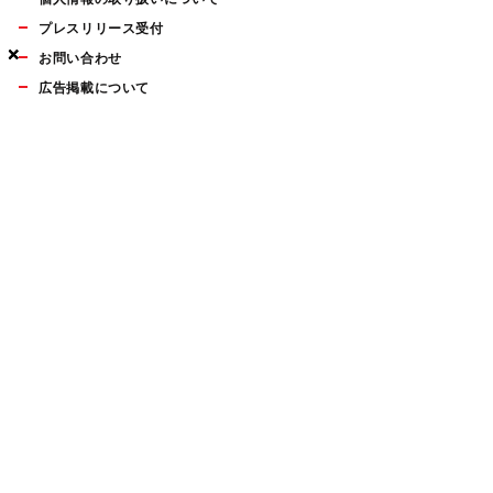
プレスリリース受付
×
×
×
お問い合わせ
広告掲載について
マイナビBOOKS
Mac Fan Portalの人気記事ランキングやおすすめ記事、編集部
員によるコラムなどをまとめたメールマガジンを毎週金曜日に
配信します。お気軽にご登録ください。
Mac Fan メールマガジン
無料登録はこちら
Copyright © Mynavi Publishing Corporation