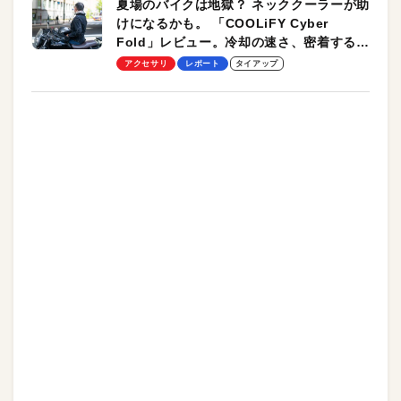
夏場のバイクは地獄？ ネッククーラーが助
けになるかも。 「COOLiFY Cyber
Fold」レビュー。冷却の速さ、密着する冷
却プレート、シンプルな操作性がグッド！
アクセサリ
レポート
タイアップ