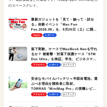
のスペースグレイ。
最新ガジェットを「見て・触って・試せ
る」体験イベント「Mac Fan
Fes.2026.09」を、9月26日（土）に開催
します！
Apple
レポート
落下実験。ケースでMacBook Neoを守れ
るか？ 耐衝撃・対落下保護ケース「STM
Dux Ultra」を検証。学生、ビジネスマン
のモバイルユースに最適！
アクセサリ
レポート
タイアップ
安全なモバイルバッテリ＝半固体電池。選
ぶべき理由を開発者に取材。
TORRAS「MiniMag Pro」の実機レビュ
ーも
アクセサリ
レポート
タイアップ