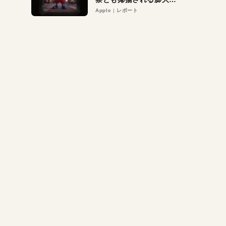
異議申し立て。対象は非
Apple
レポート
営利団体や公益団体も。
Appleロゴを“過剰”に守
る理由とは