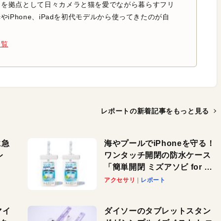
中を拠点として日々カメラと猫を愛でながら暮らすフリ
やiPhone、iPadを初代モデルから使ってきたのが自
一覧
レポートの新着記事を
もっと見る
に急
海やプールでiPhoneを守る！
レ
ワンタッチ開閉の防水ケース
「簡単開閉 ミズアソビ for ス
」が
マホ」で夏のレジャーを満喫
アクセサリ
レポート
れ
しよう
！
マイ
ダイソーのタブレットスタン