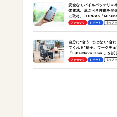
安全なモバイルバッテリ＝
体電池。選ぶべき理由を開
に取材。TORRAS「MiniM
Pro」の実機レビューも
アクセサリ
レポート
タイア
自分に“合う”ではなく“合わ
てくれる”椅子。ワークチェ
「LiberNovo Omni」を
わかったその魅力。まさか
アクセサリ
レポート
タイア
トレッチ機能も搭載