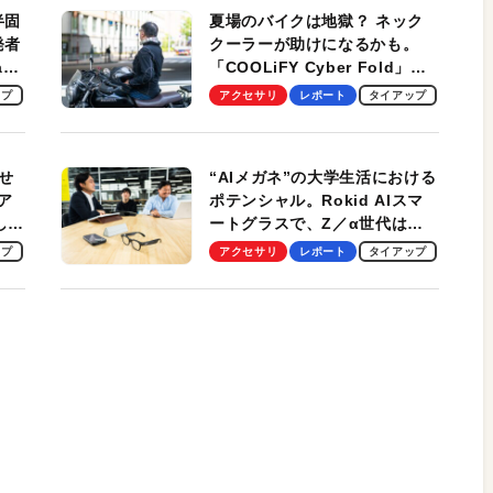
半固
夏場のバイクは地獄？ ネック
発者
クーラーが助けになるかも。
ag
「COOLiFY Cyber Fold」レ
ビュー。冷却の速さ、密着する
ップ
アクセサリ
レポート
タイアップ
冷却プレート、シンプルな操作
性がグッド！
せ
“AIメガネ”の大学生活における
ア
ポテンシャル。Rokid AIスマ
試して
ートグラスで、Z／α世代は何
のス
を見る？ 現役学生起業家、そ
ップ
アクセサリ
レポート
タイアップ
して教授による体験会レポート
【PR】