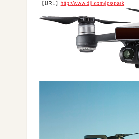
【URL】
http://www.dji.com/jp/spark