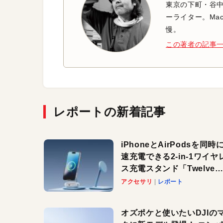
東京の下町・谷
ーライター。Mac
慢。
この著者の記事
レポートの新着記事
iPhoneとAirPodsを同時
速充電できる2-in-1ワイヤ
ス充電スタンド「Twelve
South HiRise 2 Deluxe
アクセサリ
レポート
登場。省スペースでおしゃ
に充電したい人にオススメ
オズポケと使いたいDJIの