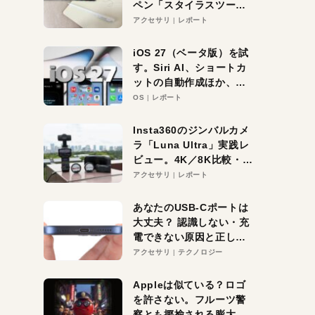
ペン「スタイラスツーウ
ェイ」レビュー。持ち替
アクセサリ
レポート
え不要がラクすぎた！
iOS 27（ベータ版）を試
す。Siri AI、ショートカ
ットの自動作成ほか、期
待大の便利機能5選。
OS
レポート
iPhoneがAIの入り口にな
る未来はすぐそこ！
Insta360のジンバルカメ
ラ「Luna Ultra」実践レ
ビュー。4K／8K比較・ズ
ーム・夜間撮影をチェッ
アクセサリ
レポート
ク
あなたのUSB-Cポートは
大丈夫？ 認識しない・充
電できない原因と正しい
対策
アクセサリ
テクノロジー
Appleは似ている？ロゴ
を許さない。フルーツ警
察とも揶揄される膨大な