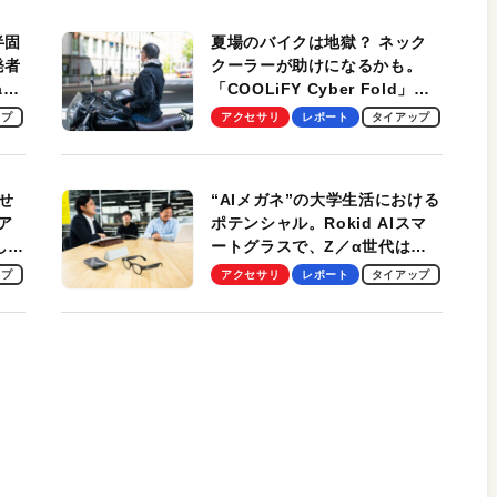
半固
夏場のバイクは地獄？ ネック
発者
クーラーが助けになるかも。
ag
「COOLiFY Cyber Fold」レ
ビュー。冷却の速さ、密着する
ップ
アクセサリ
レポート
タイアップ
冷却プレート、シンプルな操作
性がグッド！
せ
“AIメガネ”の大学生活における
ア
ポテンシャル。Rokid AIスマ
試して
ートグラスで、Z／α世代は何
のス
を見る？ 現役学生起業家、そ
ップ
アクセサリ
レポート
タイアップ
して教授による体験会レポート
【PR】