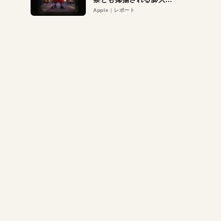
異議申し立て。対象は非
Apple
レポート
営利団体や公益団体も。
Appleロゴを“過剰”に守
る理由とは