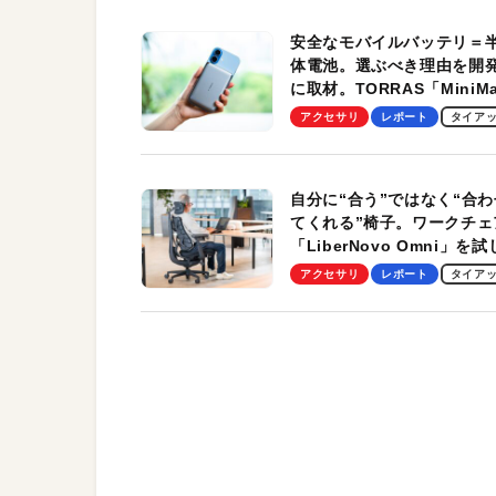
安全なモバイルバッテリ＝
体電池。選ぶべき理由を開
に取材。TORRAS「MiniM
Pro」の実機レビューも
アクセサリ
レポート
タイア
自分に“合う”ではなく“合わ
てくれる”椅子。ワークチェ
「LiberNovo Omni」を
わかったその魅力。まさか
アクセサリ
レポート
タイア
トレッチ機能も搭載