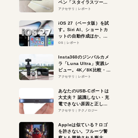
ペン「スタイラスツーウ
ェイ」レビュー。持ち替
アクセサリ
レポート
え不要がラクすぎた！
iOS 27（ベータ版）を試
す。Siri AI、ショートカ
ットの自動作成ほか、期
待大の便利機能5選。
OS
レポート
iPhoneがAIの入り口にな
る未来はすぐそこ！
Insta360のジンバルカメ
ラ「Luna Ultra」実践レ
ビュー。4K／8K比較・ズ
ーム・夜間撮影をチェッ
アクセサリ
レポート
ク
あなたのUSB-Cポートは
大丈夫？ 認識しない・充
電できない原因と正しい
対策
アクセサリ
テクノロジー
Appleは似ている？ロゴ
を許さない。フルーツ警
察とも揶揄される膨大な