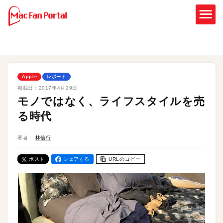
Apple
レポート
掲載日：
2017年4月29日
モノではなく、ライフスタイルを売
る時代
著者：
林信行
ポスト
シェアする
URLのコピー