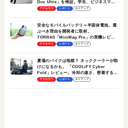
Dux Ultra」を検証。学生、ビジネスマン
のモバイルユースに最適！
アクセサリ
レポート
タイアップ
安全なモバイルバッテリ＝半固体電池。選
ぶべき理由を開発者に取材。
TORRAS「MiniMag Pro」の実機レビュ
ーも
アクセサリ
レポート
タイアップ
夏場のバイクは地獄？ ネッククーラーが助
けになるかも。 「COOLiFY Cyber
Fold」レビュー。冷却の速さ、密着する冷
却プレート、シンプルな操作性がグッド！
アクセサリ
レポート
タイアップ