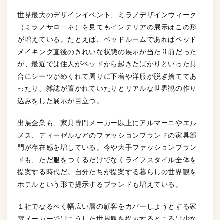
世界最大のデザインイベント、ミラノデザインウィーク
（ミラノサローネ）を見てもインテリアの展示はこの形
が増えている。たとえば、ベッドルームであればベッド
メイキング直後のきれいな状態の展示が当たり前だった
が、最近では住人がベッドから起きたばかりといった具
合にシーツがめくれて周りに下着や洋服が脱ぎ捨ててあ
ったり、雑誌が置かれていたりとリアルな世界観の作り
込みをした展示が目立つ。
出展企業も、家具専門メーカー以上にアルマーニやエル
メス、ディーゼルなどのファッションブランドの家具部
門が存在感を増している。今や大手ファッションブラン
ドも、ただ服をつくるだけでなくライフスタイル全体を
提案する時代だ。自分たちが提案する暮らしの世界観を
ホテルという形で提示するブランドも増えている。
１社でなるべく幅広い層の顧客をカバーしようとする家
電メーカーではこうした世界観を提示するところは少な