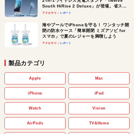
2-in-1ワイヤレス充電スタンド「Twelve
South HiRise 2 Deluxe」が登場。省スペ
ースでおしゃれに充電したい人にオスス
アクセサリ
レポート
メ！
海やプールでiPhoneを守る！ ワンタッチ開
閉の防水ケース「簡単開閉 ミズアソビ for
スマホ」で夏のレジャーを満喫しよう
アクセサリ
レポート
製品カテゴリ
Apple
Mac
iPhone
iPad
Watch
Vision
AirPods
TV&Home