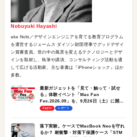
Nobuyuki Hayashi
aka Nobi／デザインエンジニアを育てる教育プログラム
を運営するジェームス ダイソン財団理事でグッドデザイ
ン賞審査員。世の中の風景を変えるテクノロジーとデザ
インを取材し、執筆や講演、コンサルティング活動を通
して広げる活動家。主な著書は『iPhoneショック』ほか
多数。
最新ガジェットを「見て・触って・試せ
る」体験イベント「Mac Fan
Fes.2026.09」を、9月26日（土）に開催
します！
Apple
レポート
落下実験。ケースでMacBook Neoを守れ
るか？ 耐衝撃・対落下保護ケース「STM