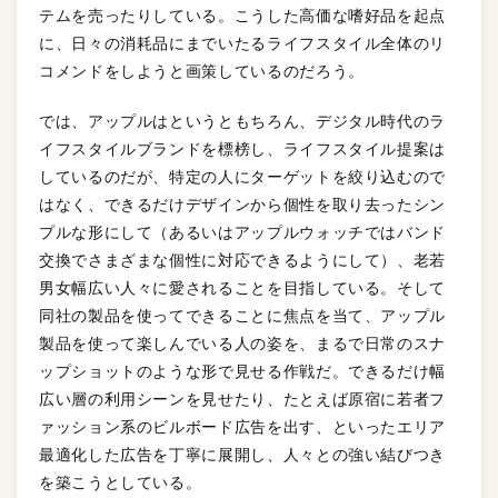
テムを売ったりしている。こうした高価な嗜好品を起点
に、日々の消耗品にまでいたるライフスタイル全体のリ
コメンドをしようと画策しているのだろう。
では、アップルはというともちろん、デジタル時代のラ
イフスタイルブランドを標榜し、ライフスタイル提案は
しているのだが、特定の人にターゲットを絞り込むので
はなく、できるだけデザインから個性を取り去ったシン
プルな形にして（あるいはアップルウォッチではバンド
交換でさまざまな個性に対応できるようにして）、老若
男女幅広い人々に愛されることを目指している。そして
同社の製品を使ってできることに焦点を当て、アップル
製品を使って楽しんでいる人の姿を、まるで日常のスナ
ップショットのような形で見せる作戦だ。できるだけ幅
広い層の利用シーンを見せたり、たとえば原宿に若者フ
ァッション系のビルボード広告を出す、といったエリア
最適化した広告を丁寧に展開し、人々との強い結びつき
を築こうとしている。