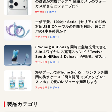
の画質が大幅アップ？ 望遠カメラのフォー
カスがさらにシャープに？
iPhone
レポート
半信半疑。100均・Seria（セリア）の60W
対応USB-Cケーブルの性能を検証。超コス
パの1本を発見か？
アクセサリ
レポート
iPhoneとAirPodsを同時に急速充電できる
2-in-1ワイヤレス充電スタンド「Twelve
South HiRise 2 Deluxe」が登場。省スペ
ースでおしゃれに充電したい人にオスス
アクセサリ
レポート
メ！
海やプールでiPhoneを守る！ ワンタッチ開
閉の防水ケース「簡単開閉 ミズアソビ for
スマホ」で夏のレジャーを満喫しよう
アクセサリ
レポート
製品カテゴリ