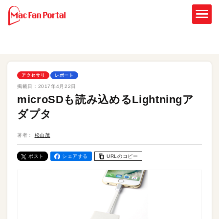
アクセサリ
レポート
掲載日：
2017年4月22日
microSDも読み込めるLightningア
ダプタ
著者：
松山茂
ポスト
シェアする
URLのコピー