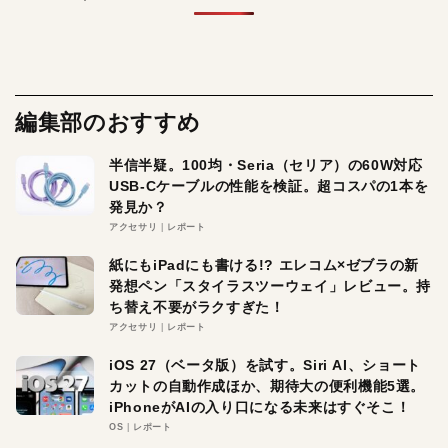
編集部のおすすめ
半信半疑。100均・Seria（セリア）の60W対応
USB-Cケーブルの性能を検証。超コスパの1本を
発見か？
アクセサリ
レポート
紙にもiPadにも書ける!? エレコム×ゼブラの新
発想ペン「スタイラスツーウェイ」レビュー。持
ち替え不要がラクすぎた！
アクセサリ
レポート
iOS 27（ベータ版）を試す。Siri AI、ショート
カットの自動作成ほか、期待大の便利機能5選。
iPhoneがAIの入り口になる未来はすぐそこ！
OS
レポート