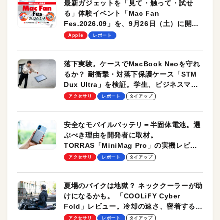
最新ガジェットを「見て・触って・試せ
る」体験イベント「Mac Fan
Fes.2026.09」を、9月26日（土）に開催
します！
Apple
レポート
落下実験。ケースでMacBook Neoを守れ
るか？ 耐衝撃・対落下保護ケース「STM
Dux Ultra」を検証。学生、ビジネスマン
のモバイルユースに最適！
アクセサリ
レポート
タイアップ
安全なモバイルバッテリ＝半固体電池。選
ぶべき理由を開発者に取材。
TORRAS「MiniMag Pro」の実機レビュ
ーも
アクセサリ
レポート
タイアップ
夏場のバイクは地獄？ ネッククーラーが助
けになるかも。 「COOLiFY Cyber
Fold」レビュー。冷却の速さ、密着する冷
却プレート、シンプルな操作性がグッド！
アクセサリ
レポート
タイアップ