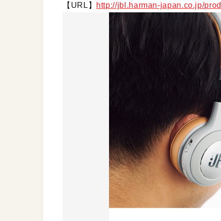
【URL】
http://jbl.harman-japan.co.jp/pr