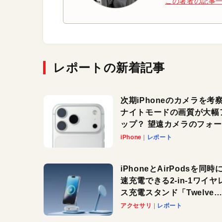
この著者の記事
レポートの新着記事
次期iPhoneのカメラを考
ナイトモードの画質が大幅
ップ？ 望遠カメラのフォ
スがさらにシャープに？
iPhone
レポート
iPhoneとAirPodsを同時
速充電できる2-in-1ワイヤ
ス充電スタンド「Twelve
South HiRise 2 Deluxe
アクセサリ
レポート
登場。省スペースでおしゃ