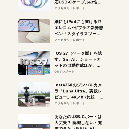
応USB-Cケーブルの性能
を検証。超コスパの1本を
アクセサリ
レポート
発見か？
紙にもiPadにも書ける!?
エレコム×ゼブラの新発想
ペン「スタイラスツーウ
ェイ」レビュー。持ち替
アクセサリ
レポート
え不要がラクすぎた！
iOS 27（ベータ版）を試
す。Siri AI、ショートカ
ットの自動作成ほか、期
待大の便利機能5選。
OS
レポート
iPhoneがAIの入り口にな
る未来はすぐそこ！
Insta360のジンバルカメ
ラ「Luna Ultra」実践レ
ビュー。4K／8K比較・ズ
ーム・夜間撮影をチェッ
アクセサリ
レポート
ク
あなたのUSB-Cポートは
大丈夫？ 認識しない・充
電できない原因と正しい