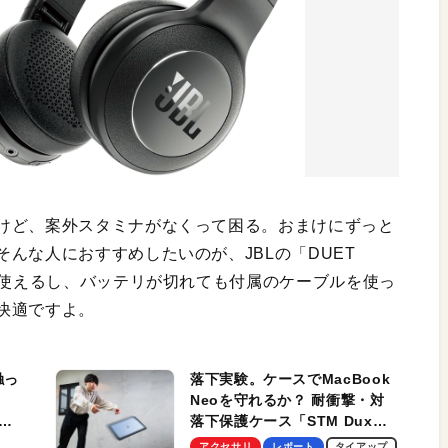
けど、案外スタミナがなくって困る。おまけにずっと
んな人におすすめしたいのが、JBLの「DUET
も使えるし、バッテリが切れても付属のケーブルを使っ
快適ですよ。
触っ
落下実験。ケースでMacBook
Neoを守れるか？ 耐衝撃・対
落下保護ケース「STM Dux
しま
Ultra」を検証。学生、ビジネ
アクセサリ
レポート
タイアップ