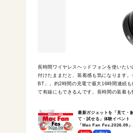
長時間ワイヤレスヘッドフォンを使いたい
付けたままだと、装着感も気になります。そ
BT」。約2時間の充電で最大16時間連続
て有線にもできるんです。長時間の装着も
最新ガジェットを「見て・
て・試せる」体験イベント
「Mac Fan Fes.2026.09」
を、9月26日（土）に開催
Apple
レポート