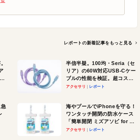
一覧
レポートの新着記事を
もっと見る
察。
半信半疑。100均・Seria（セ
ア
リア）の60W対応USB-Cケー
ーカ
ブルの性能を検証。超コスパ
の1本を発見か？
アクセサリ
レポート
に急
海やプールでiPhoneを守る！
レ
ワンタッチ開閉の防水ケース
「簡単開閉 ミズアソビ for ス
」が
マホ」で夏のレジャーを満喫
アクセサリ
レポート
れ
しよう