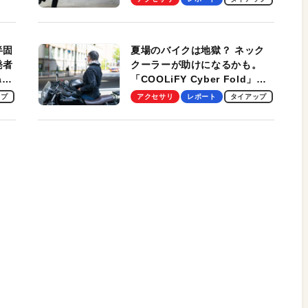
スマンのモバイルユースに最
適！
半固
夏場のバイクは地獄？ ネック
発者
クーラーが助けになるかも。
ag
「COOLiFY Cyber Fold」レ
ビュー。冷却の速さ、密着する
ップ
アクセサリ
レポート
タイアップ
冷却プレート、シンプルな操作
性がグッド！