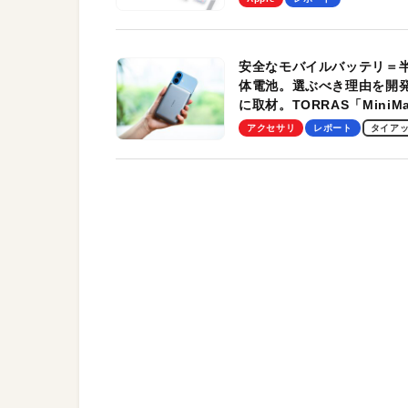
す！
安全なモバイルバッテリ＝
体電池。選ぶべき理由を開
に取材。TORRAS「MiniM
Pro」の実機レビューも
アクセサリ
レポート
タイア