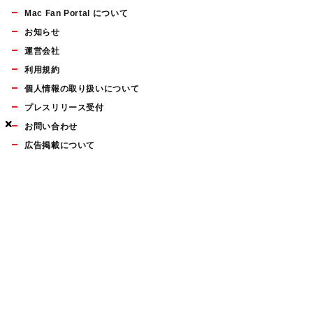
Mac Fan Portal について
お知らせ
運営会社
利用規約
個人情報の取り扱いについて
プレスリリース受付
×
×
×
お問い合わせ
広告掲載について
マイナビBOOKS
Mac Fan Portalの人気記事ランキングやおすすめ記事、編集部
員によるコラムなどをまとめたメールマガジンを毎週金曜日に
配信します。お気軽にご登録ください。
Mac Fan メールマガジン