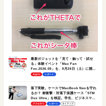
最新ガジェットを「見て・触って・試せ
る」体験イベント「Mac Fan
Fes.2026.09」を、9月26日（土）に開催
します！
Apple
レポート
落下実験。ケースでMacBook Neoを守れ
るか？ 耐衝撃・対落下保護ケース「STM
Dux Ultra」を検証。学生、ビジネスマン
のモバイルユースに最適！
アクセサリ
レポート
タイアップ