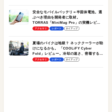
安全なモバイルバッテリ＝半固体電池。選
ぶべき理由を開発者に取材。
TORRAS「MiniMag Pro」の実機レビュ
ーも
アクセサリ
レポート
タイアップ
夏場のバイクは地獄？ ネッククーラーが助
けになるかも。 「COOLiFY Cyber
Fold」レビュー。冷却の速さ、密着する冷
却プレート、シンプルな操作性がグッド！
アクセサリ
レポート
タイアップ