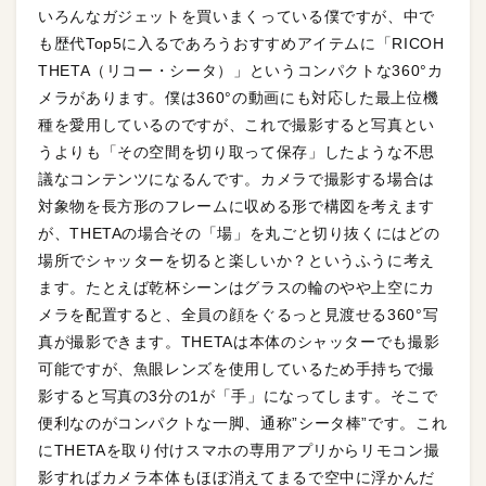
いろんなガジェットを買いまくっている僕ですが、中で
も歴代Top5に入るであろうおすすめアイテムに「RICOH
THETA（リコー・シータ）」というコンパクトな360°カ
メラがあります。僕は360°の動画にも対応した最上位機
種を愛用しているのですが、これで撮影すると写真とい
うよりも「その空間を切り取って保存」したような不思
議なコンテンツになるんです。カメラで撮影する場合は
対象物を長方形のフレームに収める形で構図を考えます
が、THETAの場合その「場」を丸ごと切り抜くにはどの
場所でシャッターを切ると楽しいか？というふうに考え
ます。たとえば乾杯シーンはグラスの輪のやや上空にカ
メラを配置すると、全員の顔をぐるっと見渡せる360°写
真が撮影できます。THETAは本体のシャッターでも撮影
可能ですが、魚眼レンズを使用しているため手持ちで撮
影すると写真の3分の1が「手」になってします。そこで
便利なのがコンパクトな一脚、通称”シータ棒”です。これ
にTHETAを取り付けスマホの専用アプリからリモコン撮
影すればカメラ本体もほぼ消えてまるで空中に浮かんだ