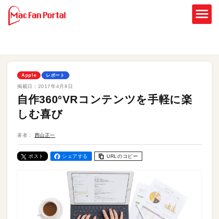
Apple
レポート
掲載日：
2017年4月8日
自作360°VRコンテンツを手軽に楽
しむ喜び
著者：
西山正一
ポスト
シェアする
URLのコピー