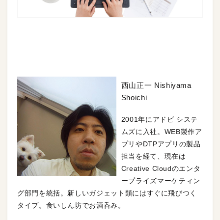
STORY Ⅱ＠Adobe
【URL】
http://www.adobe.com/jp/
西山正一 Nishiyama
Shoichi
2001年にアドビ システ
ムズに入社。WEB製作ア
プリやDTPアプリの製品
担当を経て、現在は
Creative Cloudのエンタ
ープライズマーケティン
グ部門を統括。新しいガジェット類にはすぐに飛びつく
タイプ。食いしん坊でお酒呑み。