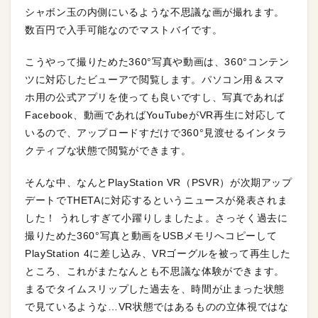
シャボン玉の内側にいるような不思議な画が撮れます。
数百円で入手可能なのでマストバイです。
こうやって撮りためた360°写真や動画は、360°コンテン
ツに対応したビューアで閲覧します。パソコン用＆スマ
ホ用の公式アプリを使っても良いですし、写真であれば
Facebook、動画であればYouTubeがVR再生に対応して
いるので、アップロードすだけで360°見渡せるインタラ
クティブな状態で閲覧ができます。
そんな中、なんとPlayStation VR（PSVR）が次期アップ
デートでTHETAに対応するというニュースが発表されま
した！ うれしすぎて小躍りしましたよ。さっそく過去に
撮りためた360°写真と動画をUSBメモリへコピーして
PlayStation 4に差し込み、VRゴーグルを被って再生した
ところ、これがまたなんとも不思議な体験ができます。
まるでタイムスリップした過去を、時間が止まった状態
で見ているような…VR状態ではあるものの立体視ではな