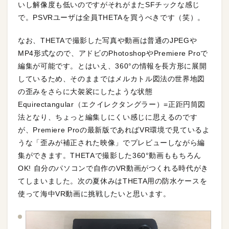
いし解像度も低いのですがそれがまたSFチックな感じ
で。PSVRユーザは全員THETAを買うべきです（笑）。
なお、THETAで撮影した写真や動画は普通のJPEGや
MP4形式なので、アドビのPhotoshopやPremiere Proで
編集が可能です。とはいえ、360°の情報を長方形に展開
しているため、そのままではメルカトル図法の世界地図
の歪みをさらに大袈裟にしたような状態
Equirectangular（エクイレクタングラー）=正距円筒図
法となり、ちょっと編集しにくい感じに思えるのです
が、Premiere Proの最新版であればVR環境で見ているよ
うな「歪みが補正された映像」でプレビューしながら編
集ができます。THETAで撮影した360°動画ももちろん
OK! 自分のパソコンで自作のVR動画がつくれる時代がき
てしまいました。次の夏休みはTHETA用の防水ケースを
使って海中VR動画に挑戦したいと思います。