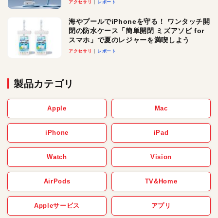
ースでおしゃれに充電したい人にオスス
アクセサリ
レポート
メ！
海やプールでiPhoneを守る！ ワンタッチ開
閉の防水ケース「簡単開閉 ミズアソビ for
スマホ」で夏のレジャーを満喫しよう
アクセサリ
レポート
製品カテゴリ
Apple
Mac
iPhone
iPad
Watch
Vision
AirPods
TV&Home
Appleサービス
アプリ