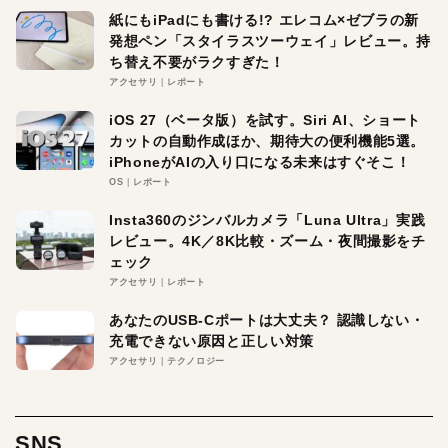
紙にもiPadにも書ける!? エレコム×ゼブラの新
発想ペン「スタイラスツーウェイ」レビュー。持
ち替え不要がラクすぎた！
アクセサリ
レポート
iOS 27（ベータ版）を試す。Siri AI、ショート
カットの自動作成ほか、期待大の便利機能5選。
iPhoneがAIの入り口になる未来はすぐそこ！
OS
レポート
Insta360のジンバルカメラ「Luna Ultra」実践
レビュー。4K／8K比較・ズーム・夜間撮影をチ
ェック
アクセサリ
レポート
あなたのUSB-Cポートは大丈夫？ 認識しない・
充電できない原因と正しい対策
アクセサリ
テクノロジー
SNS