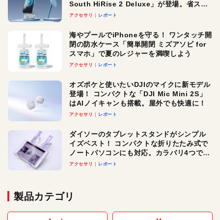
South HiRise 2 Deluxe」が登場。省スペ
ースでおしゃれに充電したい人にオスス
アクセサリ
レポート
メ！
海やプールでiPhoneを守る！ ワンタッチ開
閉の防水ケース「簡単開閉 ミズアソビ for
スマホ」で夏のレジャーを満喫しよう
アクセサリ
レポート
オズポケと使いたいDJIのマイクに新モデル
登場！ コンパクトな「DJI Mic Mini 2S」
はAIノイキャンも搭載。屋外でも快適に！
アクセサリ
レポート
ダイソーのタブレットスタンドがシンプル
イズベスト！ コンパクトな折りたたみ式で
ノートパソコンにも対応。カラバリ4つで選
べる楽しさも
アクセサリ
レポート
製品カテゴリ