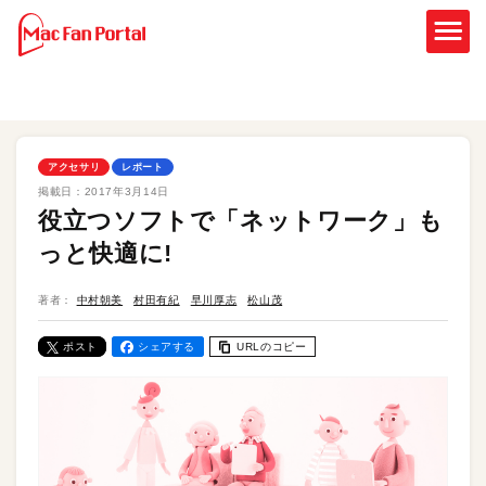
アクセサリ
レポート
掲載日：
2017年3月14日
役立つソフトで「ネットワーク」も
っと快適に!
著者：
中村朝美
村田有紀
早川厚志
松山茂
ポスト
シェアする
URLのコピー