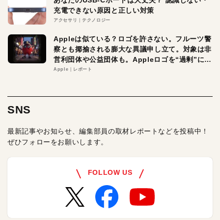
あなたのUSB-Cポートは大丈夫？ 認識しない・
充電できない原因と正しい対策
アクセサリ
テクノロジー
Appleは似ている？ロゴを許さない。フルーツ警
察とも揶揄される膨大な異議申し立て。対象は非
営利団体や公益団体も。Appleロゴを“過剰”に守
る理由とは
Apple
レポート
SNS
最新記事やお知らせ、編集部員の取材レポートなどを投稿中！
ぜひフォローをお願いします。
FOLLOW US