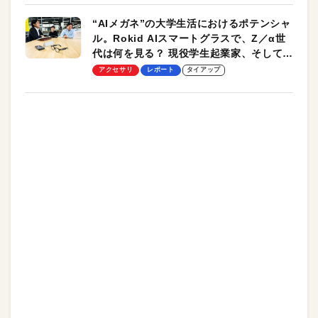
“AIメガネ”の大学生活におけるポテンシャ
ル。Rokid AIスマートグラスで、Z／α世
代は何を見る？ 現役学生起業家、そして教
授による体験会レポート【PR】
アクセサリ
レポート
タイアップ