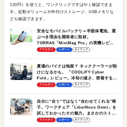
120円）を使うと、ワンクリックですばやく確認できま
す。起動ボリュームや外付けストレージ、USBメモリな
ども確認できます。
安全なモバイルバッテリ＝半固体電池。選
ぶべき理由を開発者に取材。
TORRAS「MiniMag Pro」の実機レビュ
ーも
アクセサリ
レポート
タイアップ
夏場のバイクは地獄？ ネッククーラーが助
けになるかも。 「COOLiFY Cyber
Fold」レビュー。冷却の速さ、密着する冷
却プレート、シンプルな操作性がグッド！
アクセサリ
レポート
タイアップ
自分に“合う”ではなく“合わせてくれる”椅
子。ワークチェア「LiberNovo Omni」を
試してわかったその魅力。まさかのストレ
ッチ機能も搭載
アクセサリ
レポート
タイアップ