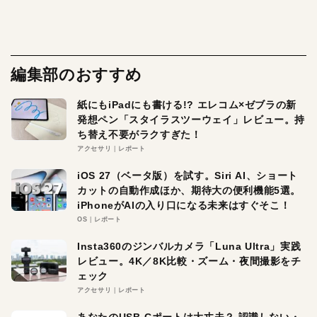
編集部のおすすめ
紙にもiPadにも書ける!? エレコム×ゼブラの新
発想ペン「スタイラスツーウェイ」レビュー。持
ち替え不要がラクすぎた！
アクセサリ
レポート
iOS 27（ベータ版）を試す。Siri AI、ショート
カットの自動作成ほか、期待大の便利機能5選。
iPhoneがAIの入り口になる未来はすぐそこ！
OS
レポート
Insta360のジンバルカメラ「Luna Ultra」実践
レビュー。4K／8K比較・ズーム・夜間撮影をチ
ェック
アクセサリ
レポート