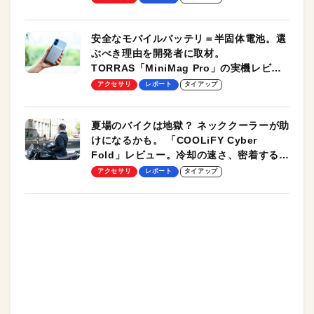
安全なモバイルバッテリ＝半固体電池。選
ぶべき理由を開発者に取材。
TORRAS「MiniMag Pro」の実機レビュ
ーも
アクセサリ
レポート
タイアップ
夏場のバイクは地獄？ ネッククーラーが助
けになるかも。 「COOLiFY Cyber
Fold」レビュー。冷却の速さ、密着する冷
却プレート、シンプルな操作性がグッド！
アクセサリ
レポート
タイアップ