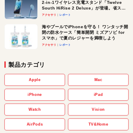
2-in-1ワイヤレス充電スタンド「Twelve
South HiRise 2 Deluxe」が登場。省スペ
ースでおしゃれに充電したい人にオスス
アクセサリ
レポート
メ！
海やプールでiPhoneを守る！ ワンタッチ開
閉の防水ケース「簡単開閉 ミズアソビ for
スマホ」で夏のレジャーを満喫しよう
アクセサリ
レポート
製品カテゴリ
Apple
Mac
iPhone
iPad
Watch
Vision
AirPods
TV&Home