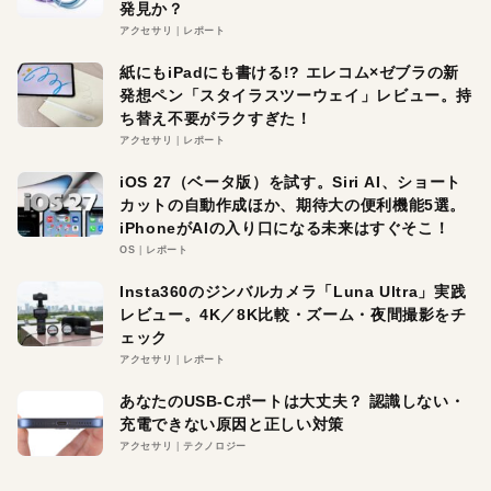
発見か？
アクセサリ
レポート
紙にもiPadにも書ける!? エレコム×ゼブラの新
発想ペン「スタイラスツーウェイ」レビュー。持
ち替え不要がラクすぎた！
アクセサリ
レポート
iOS 27（ベータ版）を試す。Siri AI、ショート
カットの自動作成ほか、期待大の便利機能5選。
iPhoneがAIの入り口になる未来はすぐそこ！
OS
レポート
Insta360のジンバルカメラ「Luna Ultra」実践
レビュー。4K／8K比較・ズーム・夜間撮影をチ
ェック
アクセサリ
レポート
あなたのUSB-Cポートは大丈夫？ 認識しない・
充電できない原因と正しい対策
アクセサリ
テクノロジー