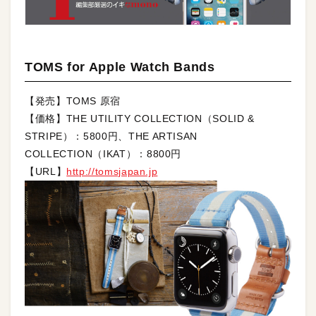
TOMS for Apple Watch Bands
【発売】TOMS 原宿
【価格】THE UTILITY COLLECTION（SOLID &
STRIPE）：5800円、THE ARTISAN
COLLECTION（IKAT）：8800円
【URL】
http://tomsjapan.jp