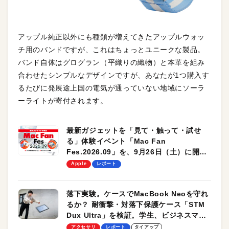
アップル純正以外にも種類が増えてきたアップルウォッ
チ用のバンドですが、これはちょっとユニークな製品。
バンド自体はグログラン（平織りの織物）と本革を組み
合わせたシンプルなデザインですが、あなたが1つ購入す
るたびに発展途上国の電気が通っていない地域にソーラ
ーライトが寄付されます。
最新ガジェットを「見て・触って・試せ
る」体験イベント「Mac Fan
Fes.2026.09」を、9月26日（土）に開催
します！
Apple
レポート
落下実験。ケースでMacBook Neoを守れ
るか？ 耐衝撃・対落下保護ケース「STM
Dux Ultra」を検証。学生、ビジネスマン
のモバイルユースに最適！
アクセサリ
レポート
タイアップ