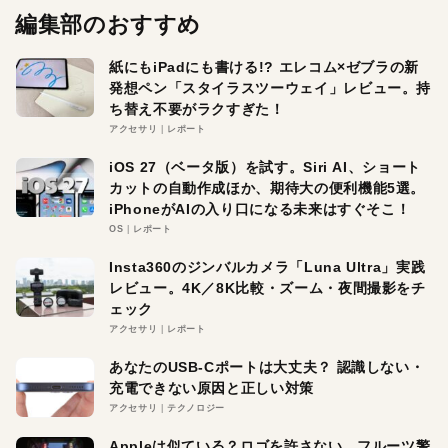
編集部のおすすめ
紙にもiPadにも書ける!? エレコム×ゼブラの新
発想ペン「スタイラスツーウェイ」レビュー。持
ち替え不要がラクすぎた！
アクセサリ
レポート
iOS 27（ベータ版）を試す。Siri AI、ショート
カットの自動作成ほか、期待大の便利機能5選。
iPhoneがAIの入り口になる未来はすぐそこ！
OS
レポート
Insta360のジンバルカメラ「Luna Ultra」実践
レビュー。4K／8K比較・ズーム・夜間撮影をチ
ェック
アクセサリ
レポート
あなたのUSB-Cポートは大丈夫？ 認識しない・
充電できない原因と正しい対策
アクセサリ
テクノロジー
Appleは似ている？ロゴを許さない。フルーツ警