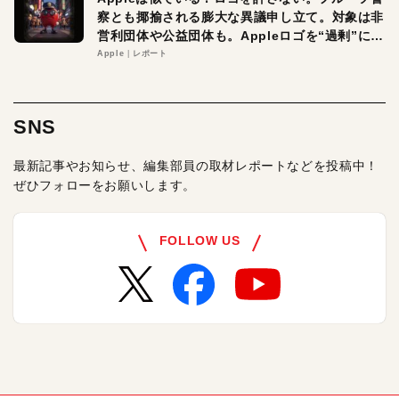
察とも揶揄される膨大な異議申し立て。対象は非
営利団体や公益団体も。Appleロゴを“過剰”に守
る理由とは
Apple
レポート
SNS
最新記事やお知らせ、編集部員の取材レポートなどを投稿中！
ぜひフォローをお願いします。
FOLLOW US