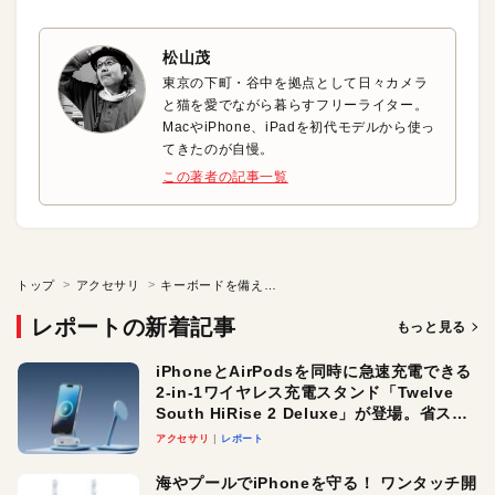
松山茂
東京の下町・谷中を拠点として日々カメラ
と猫を愛でながら暮らすフリーライター。
MacやiPhone、iPadを初代モデルから使っ
てきたのが自慢。
この著者の記事一覧
トップ
アクセサリ
キーボードを備えた超軽量iPadプロケース
レポートの新着記事
もっと見る
iPhoneとAirPodsを同時に急速充電できる
2-in-1ワイヤレス充電スタンド「Twelve
South HiRise 2 Deluxe」が登場。省スペ
ースでおしゃれに充電したい人にオスス
アクセサリ
レポート
メ！
海やプールでiPhoneを守る！ ワンタッチ開