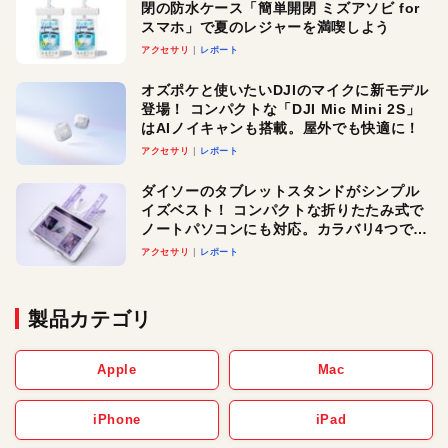
閉の防水ケース「簡単開閉 ミズアソビ for
スマホ」で夏のレジャーを満喫しよう
アクセサリ
レポート
オズポケと使いたいDJIのマイクに新モデル
登場！ コンパクトな「DJI Mic Mini 2S」
はAIノイキャンも搭載。屋外でも快適に！
アクセサリ
レポート
ダイソーのタブレットスタンドがシンプル
イズベスト！ コンパクトな折りたたみ式で
ノートパソコンにも対応。カラバリ4つで選
べる楽しさも
アクセサリ
レポート
製品カテゴリ
Apple
Mac
iPhone
iPad