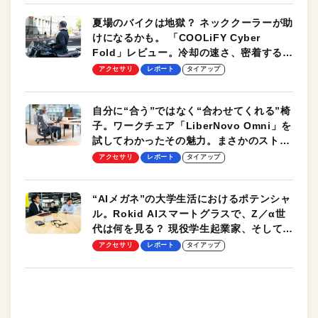
夏場のバイクは地獄？ ネッククーラーが助
けになるかも。 「COOLiFY Cyber
Fold」レビュー。冷却の速さ、密着する冷
却プレート、シンプルな操作性がグッド！
アクセサリ
レポート
タイアップ
自分に“合う”ではなく“合わせてくれる”椅
子。ワークチェア「LiberNovo Omni」を
試してわかったその魅力。まさかのストレ
ッチ機能も搭載
アクセサリ
レポート
タイアップ
“AIメガネ”の大学生活におけるポテンシャ
ル。Rokid AIスマートグラスで、Z／α世
代は何を見る？ 現役学生起業家、そして教
授による体験会レポート【PR】
アクセサリ
レポート
タイアップ