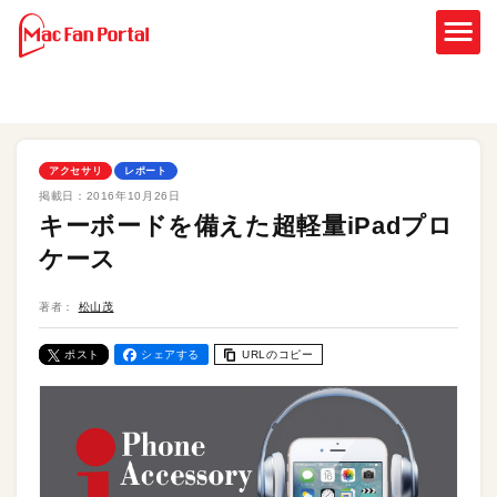
アクセサリ
レポート
掲載日：
2016年10月26日
キーボードを備えた超軽量iPadプロ
ケース
著者：
松山茂
ポスト
シェアする
URLのコピー