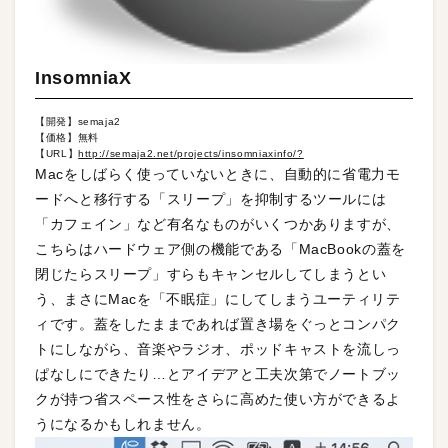
InsomniaX
【開発】semaja2
【価格】無料
【URL】
http://semaja2.net/projects/insomniaxinfo/?
Macをしばらく使っていないときに、自動的に省電力モ
ードへと移行する「スリープ」を抑制するツールには
「カフェイン」など有名なものがいくつかありますが、
こちらはハードウェア側の機能である「MacBookの蓋を
閉じたらスリープ」すらもキャンセルしてしまうとい
う、まさにMacを「不眠症」にしてしまうユーティリテ
ィです。蓋をしたままであれば置き場をぐっとコンパク
トにしながら、音楽やラジオ、ポッドキャストを流しっ
ぱなしにできたり…とアイデアと工夫次第でノートブッ
クが持つ省スペース性をさらに高めた使い方ができるよ
うになるかもしれません。