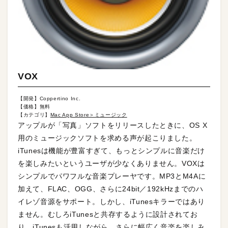
VOX
【開発】Coppertino Inc.
【価格】無料
【カテゴリ】
Mac App Store＞ミュージック
アップルが「写真」ソフトをリリースしたときに、OS X
用のミュージックソフトを求める声が起こりました。
iTunesは機能が豊富すぎて、もっとシンプルに音楽だけ
を楽しみたいというユーザが少なくありません。VOXは
シンプルでパワフルな音楽プレーヤです。MP3とM4Aに
加えて、FLAC、OGG、さらに24bit／192kHzまでのハ
イレゾ音源をサポート。しかし、iTunesキラーではあり
ません。むしろiTunesと共存するように設計されてお
り、iTunesも活用しながら、さらに幅広く音楽を楽しみ