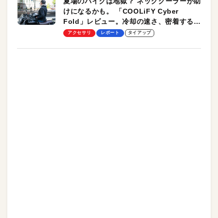
夏場のバイクは地獄？ ネッククーラーが助
けになるかも。 「COOLiFY Cyber
Fold」レビュー。冷却の速さ、密着する冷
却プレート、シンプルな操作性がグッド！
アクセサリ
レポート
タイアップ