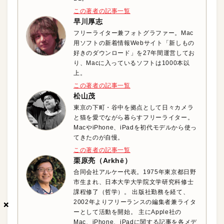
この著者の記事一覧
早川厚志
フリーライター兼フォトグラファー。Mac
用ソフトの新着情報Webサイト「新しもの
好きのダウンロード」を27年間運営してお
り、Macに入っているソフトは1000本以
上。
この著者の記事一覧
松山茂
東京の下町・谷中を拠点として日々カメラ
と猫を愛でながら暮らすフリーライター。
MacやiPhone、iPadを初代モデルから使っ
てきたのが自慢。
この著者の記事一覧
栗原亮（Arkhē）
合同会社アルケー代表。1975年東京都日野
市生まれ、日本大学大学院文学研究科修士
課程修了（哲学）。 出版社勤務を経て、
2002年よりフリーランスの編集者兼ライタ
×
×
×
ーとして活動を開始。 主にApple社の
Mac、iPhone、iPadに関する記事を各メデ