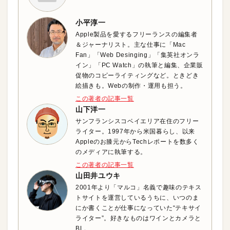
小平淳一
Apple製品を愛するフリーランスの編集者
＆ジャーナリスト。主な仕事に「Mac
Fan」「Web Desinging」「集英社オンラ
イン」「PC Watch」の執筆と編集、企業販
促物のコピーライティングなど。ときどき
絵描きも。Webの制作・運用も担う。
この著者の記事一覧
山下洋一
サンフランシスコベイエリア在住のフリー
ライター。1997年から米国暮らし、以来
Appleのお膝元からTechレポートを数多く
のメディアに執筆する。
この著者の記事一覧
山田井ユウキ
2001年より「マルコ」名義で趣味のテキス
トサイトを運営しているうちに、いつのま
にか書くことが仕事になっていた“テキサイ
ライター”。好きなものはワインとカメラと
BL。