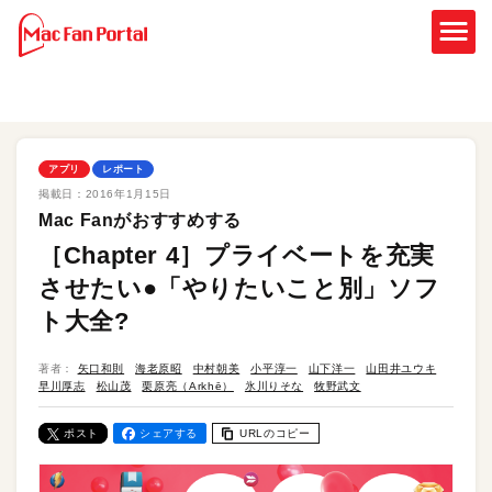
アプリ
レポート
掲載日：
2016年1月15日
Mac Fanがおすすめする
［Chapter 4］プライベートを充実
させたい●「やりたいこと別」ソフ
ト大全?
著者：
矢口和則
海老原昭
中村朝美
小平淳一
山下洋一
山田井ユウキ
早川厚志
松山茂
栗原亮（Arkhē）
氷川りそな
牧野武文
ポスト
シェアする
URLのコピー