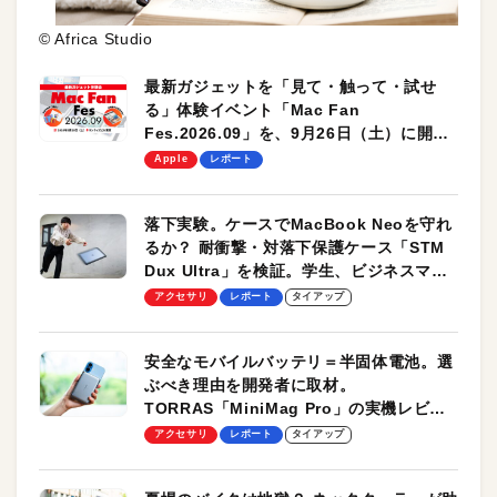
© Africa Studio
最新ガジェットを「見て・触って・試せ
る」体験イベント「Mac Fan
Fes.2026.09」を、9月26日（土）に開催
します！
Apple
レポート
落下実験。ケースでMacBook Neoを守れ
るか？ 耐衝撃・対落下保護ケース「STM
Dux Ultra」を検証。学生、ビジネスマン
のモバイルユースに最適！
アクセサリ
レポート
タイアップ
安全なモバイルバッテリ＝半固体電池。選
ぶべき理由を開発者に取材。
TORRAS「MiniMag Pro」の実機レビュ
ーも
アクセサリ
レポート
タイアップ