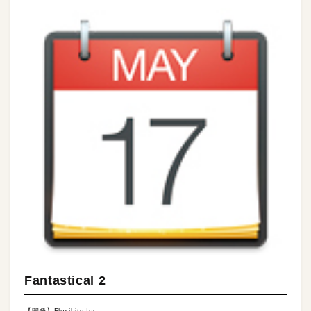
Fantastical 2
【開発】Flexibits Inc.