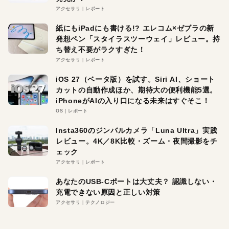
アクセサリ
レポート
紙にもiPadにも書ける!? エレコム×ゼブラの新
発想ペン「スタイラスツーウェイ」レビュー。持
ち替え不要がラクすぎた！
アクセサリ
レポート
iOS 27（ベータ版）を試す。Siri AI、ショート
カットの自動作成ほか、期待大の便利機能5選。
iPhoneがAIの入り口になる未来はすぐそこ！
OS
レポート
Insta360のジンバルカメラ「Luna Ultra」実践
レビュー。4K／8K比較・ズーム・夜間撮影をチ
ェック
アクセサリ
レポート
あなたのUSB-Cポートは大丈夫？ 認識しない・
充電できない原因と正しい対策
アクセサリ
テクノロジー