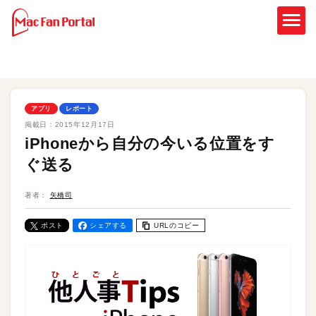
アプリ
レポート
掲載日：
2015年12月17日
iPhoneから自分の今いる位置をす
ぐ送る
著者：
矢橋司
ポスト
シェアする
URLのコピー