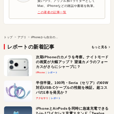
負いつつ、アップル系ITライターとして
Mac、iPhoneなどの雑誌や書籍を執筆。
この著者の記事一覧
トップ
アプリ
iPhoneから自分の今いる位置をすぐ送る
レポートの新着記事
もっと見る
次期iPhoneのカメラを考察。ナイトモード
の画質が大幅アップ？ 望遠カメラのフォー
カスがさらにシャープに？
iPhone
レポート
半信半疑。100均・Seria（セリア）の60W
対応USB-Cケーブルの性能を検証。超コス
パの1本を発見か？
アクセサリ
レポート
iPhoneとAirPodsを同時に急速充電できる
2-in-1ワイヤレス充電スタンド「Twelve