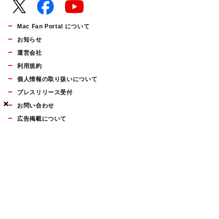
Mac Fan Portal について
お知らせ
運営会社
利用規約
個人情報の取り扱いについて
プレスリリース受付
×
×
×
お問い合わせ
広告掲載について
マイナビBOOKS
Mac Fan Portalの人気記事ランキングやおすすめ記事、編集部
員によるコラムなどをまとめたメールマガジンを毎週金曜日に
配信します。お気軽にご登録ください。
Mac Fan メールマガジン