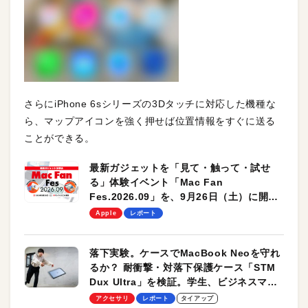
さらにiPhone 6sシリーズの3Dタッチに対応した機種な
ら、マップアイコンを強く押せば位置情報をすぐに送る
ことができる。
最新ガジェットを「見て・触って・試せ
る」体験イベント「Mac Fan
Fes.2026.09」を、9月26日（土）に開催
します！
Apple
レポート
落下実験。ケースでMacBook Neoを守れ
るか？ 耐衝撃・対落下保護ケース「STM
Dux Ultra」を検証。学生、ビジネスマン
のモバイルユースに最適！
アクセサリ
レポート
タイアップ