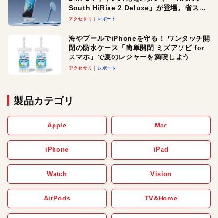
South HiRise 2 Deluxe」が登場。省スペ
ースでおしゃれに充電したい人にオスス
アクセサリ
レポート
メ！
海やプールでiPhoneを守る！ ワンタッチ開
閉の防水ケース「簡単開閉 ミズアソビ for
スマホ」で夏のレジャーを満喫しよう
アクセサリ
レポート
製品カテゴリ
Apple
Mac
iPhone
iPad
Watch
Vision
AirPods
TV&Home