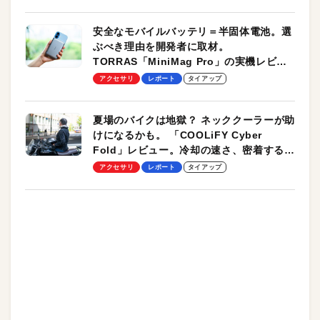
安全なモバイルバッテリ＝半固体電池。選
ぶべき理由を開発者に取材。
TORRAS「MiniMag Pro」の実機レビュ
ーも
アクセサリ
レポート
タイアップ
夏場のバイクは地獄？ ネッククーラーが助
けになるかも。 「COOLiFY Cyber
Fold」レビュー。冷却の速さ、密着する冷
却プレート、シンプルな操作性がグッド！
アクセサリ
レポート
タイアップ