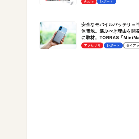
Apple
レポート
す！
安全なモバイルバッテリ＝
体電池。選ぶべき理由を開
に取材。TORRAS「MiniM
Pro」の実機レビューも
アクセサリ
レポート
タイア