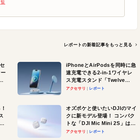
一覧
レポートの新着記事を
もっと見る
（セ
iPhoneとAirPodsを同時に急
ケー
速充電できる2-in-1ワイヤレ
パ
ス充電スタンド「Twelve
South HiRise 2 Deluxe」が
アクセサリ
レポート
登場。省スペースでおしゃれ
に充電したい人にオススメ！
る！
オズポケと使いたいDJIのマイ
ス
クに新モデル登場！ コンパク
 ス
トな「DJI Mic Mini 2S」はAI
喫
ノイキャンも搭載。屋外でも
アクセサリ
レポート
快適に！