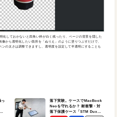
透明化しておかないと四角い枠が白く残ったり、ページの背景を隠した
画像から透明化したい箇所を「ぬりえ」のように塗りつぶすだけで、
ペンの太さは調整できますし、透明度を設定して半透明にすることも
触っ
落下実験。ケースでMacBook
Neoを守れるか？ 耐衝撃・対
落下保護ケース「STM Dux
しま
Ultra」を検証。学生、ビジネ