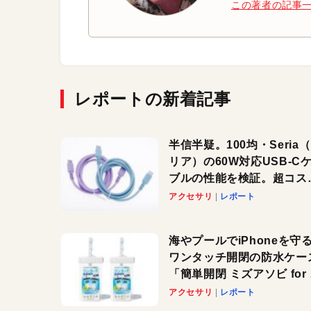
この著者の記事
レポートの新着記事
半信半疑。100均・Seria
リア）の60W対応USB-C
ブルの性能を検証。超コス
の1本を発見か？
アクセサリ
レポート
海やプールでiPhoneを守
ワンタッチ開閉の防水ケー
「簡単開閉 ミズアソビ for
マホ」で夏のレジャーを満
アクセサリ
レポート
しよう