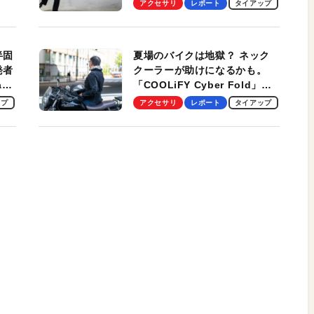
アクセサリ
レポート
タイアップ
スマンのモバイルユースに最
適！
半固
夏場のバイクは地獄？ ネック
発者
クーラーが助けになるかも。
ag
「COOLiFY Cyber Fold」レ
ビュー。冷却の速さ、密着する
ップ
アクセサリ
レポート
タイアップ
冷却プレート、シンプルな操作
性がグッド！