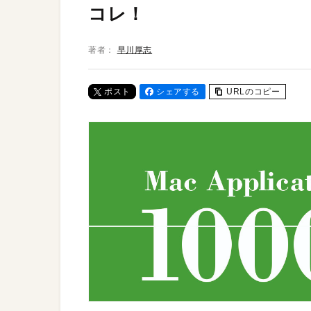
コレ！
著者：
早川厚志
ポスト
シェアする
URLのコピー