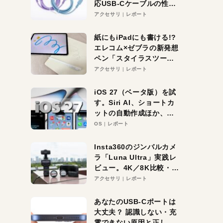
応USB-Cケーブルの性能
を検証。超コスパの1本を
アクセサリ
レポート
発見か？
紙にもiPadにも書ける!?
エレコム×ゼブラの新発想
ペン「スタイラスツーウ
ェイ」レビュー。持ち替
アクセサリ
レポート
え不要がラクすぎた！
iOS 27（ベータ版）を試
す。Siri AI、ショートカ
ットの自動作成ほか、期
待大の便利機能5選。
OS
レポート
iPhoneがAIの入り口にな
る未来はすぐそこ！
Insta360のジンバルカメ
ラ「Luna Ultra」実践レ
ビュー。4K／8K比較・ズ
ーム・夜間撮影をチェッ
アクセサリ
レポート
ク
あなたのUSB-Cポートは
大丈夫？ 認識しない・充
電できない原因と正しい