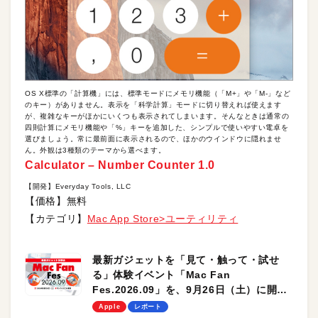
OS X標準の「計算機」には、標準モードにメモリ機能（「M+」や「M-」など
のキー）がありません。表示を「科学計算」モードに切り替えれば使えます
が、複雑なキーがほかにいくつも表示されてしまいます。そんなときは通常の
四則計算にメモリ機能や「%」キーを追加した、シンプルで使いやすい電卓を
選びましょう。常に最前面に表示されるので、ほかのウインドウに隠れませ
ん。外観は3種類のテーマから選べます。
Calculator – Number Counter 1.0
【開発】Everyday Tools, LLC
【価格】無料
【カテゴリ】
Mac App Store>ユーティリティ
最新ガジェットを「見て・触って・試せ
る」体験イベント「Mac Fan
Fes.2026.09」を、9月26日（土）に開催
します！
Apple
レポート