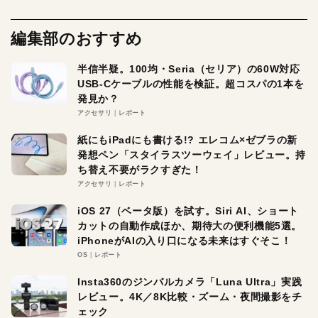
編集部のおすすめ
半信半疑。100均・Seria（セリア）の60W対応
USB-Cケーブルの性能を検証。超コスパの1本を
発見か？
アクセサリ
レポート
紙にもiPadにも書ける!? エレコム×ゼブラの新
発想ペン「スタイラスツーウェイ」レビュー。持
ち替え不要がラクすぎた！
アクセサリ
レポート
iOS 27（ベータ版）を試す。Siri AI、ショート
カットの自動作成ほか、期待大の便利機能5選。
iPhoneがAIの入り口になる未来はすぐそこ！
OS
レポート
Insta360のジンバルカメラ「Luna Ultra」実践
レビュー。4K／8K比較・ズーム・夜間撮影をチ
ェック