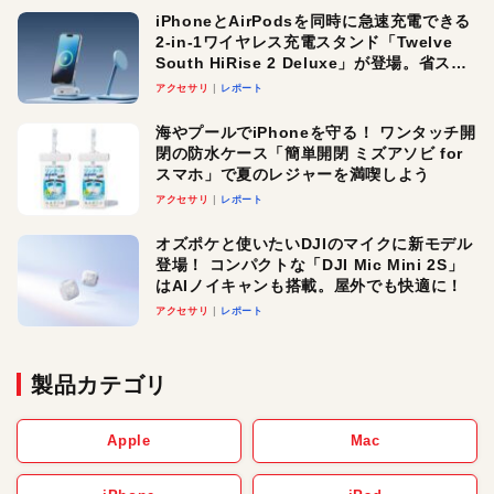
iPhoneとAirPodsを同時に急速充電できる
2-in-1ワイヤレス充電スタンド「Twelve
South HiRise 2 Deluxe」が登場。省スペ
ースでおしゃれに充電したい人にオスス
アクセサリ
レポート
メ！
海やプールでiPhoneを守る！ ワンタッチ開
閉の防水ケース「簡単開閉 ミズアソビ for
スマホ」で夏のレジャーを満喫しよう
アクセサリ
レポート
オズポケと使いたいDJIのマイクに新モデル
登場！ コンパクトな「DJI Mic Mini 2S」
はAIノイキャンも搭載。屋外でも快適に！
アクセサリ
レポート
製品カテゴリ
Apple
Mac