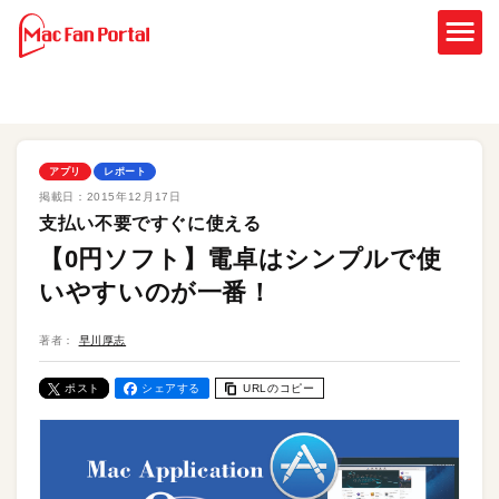
アプリ
レポート
掲載日：
2015年12月17日
支払い不要ですぐに使える
【0円ソフト】電卓はシンプルで使
いやすいのが一番！
著者：
早川厚志
ポスト
シェアする
URLのコピー