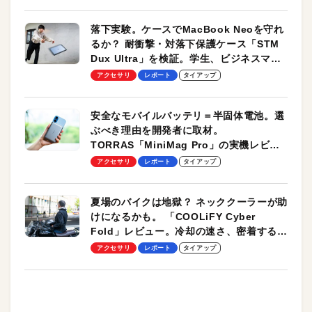
落下実験。ケースでMacBook Neoを守れ
るか？ 耐衝撃・対落下保護ケース「STM
Dux Ultra」を検証。学生、ビジネスマン
のモバイルユースに最適！
アクセサリ
レポート
タイアップ
安全なモバイルバッテリ＝半固体電池。選
ぶべき理由を開発者に取材。
TORRAS「MiniMag Pro」の実機レビュ
ーも
アクセサリ
レポート
タイアップ
夏場のバイクは地獄？ ネッククーラーが助
けになるかも。 「COOLiFY Cyber
Fold」レビュー。冷却の速さ、密着する冷
却プレート、シンプルな操作性がグッド！
アクセサリ
レポート
タイアップ