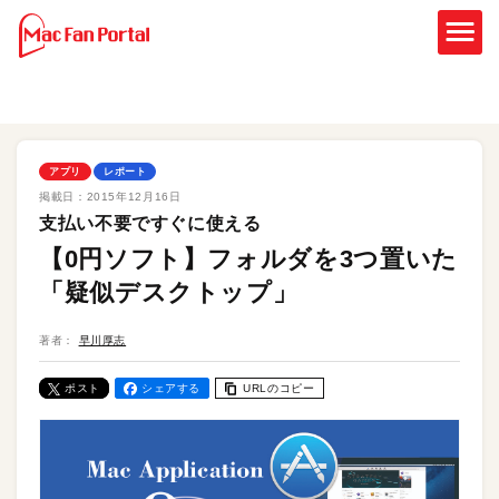
アプリ
レポート
掲載日：
2015年12月16日
支払い不要ですぐに使える
【0円ソフト】フォルダを3つ置いた
「疑似デスクトップ」
著者：
早川厚志
ポスト
シェアする
URLのコピー