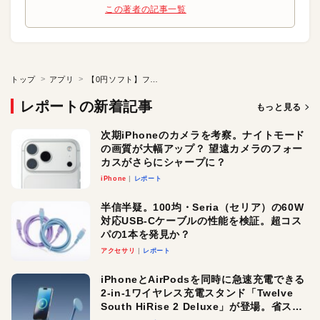
この著者の記事一覧
トップ
アプリ
【0円ソフト】フォルダを3つ置いた「疑似デスクトップ」
レポートの新着記事
もっと見る
次期iPhoneのカメラを考察。ナイトモード
の画質が大幅アップ？ 望遠カメラのフォー
カスがさらにシャープに？
iPhone
レポート
半信半疑。100均・Seria（セリア）の60W
対応USB-Cケーブルの性能を検証。超コス
パの1本を発見か？
アクセサリ
レポート
iPhoneとAirPodsを同時に急速充電できる
2-in-1ワイヤレス充電スタンド「Twelve
South HiRise 2 Deluxe」が登場。省スペ