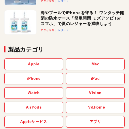
ースでおしゃれに充電したい人にオスス
アクセサリ
レポート
メ！
海やプールでiPhoneを守る！ ワンタッチ開
閉の防水ケース「簡単開閉 ミズアソビ for
スマホ」で夏のレジャーを満喫しよう
アクセサリ
レポート
製品カテゴリ
Apple
Mac
iPhone
iPad
Watch
Vision
AirPods
TV&Home
Appleサービス
アプリ