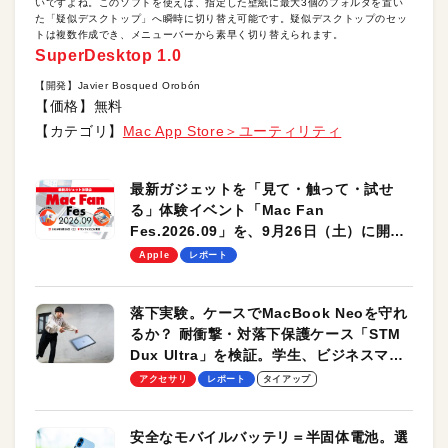
いですよね。このソフトを使えば、指定した壁紙に最大3個のフォルダを置い
た「疑似デスクトップ」へ瞬時に切り替え可能です。疑似デスクトップのセッ
トは複数作成でき、メニューバーから素早く切り替えられます。
SuperDesktop 1.0
【開発】Javier Bosqued Orobón
【価格】無料
【カテゴリ】
Mac App Store＞ユーティリティ
最新ガジェットを「見て・触って・試せ
る」体験イベント「Mac Fan
Fes.2026.09」を、9月26日（土）に開催
します！
Apple
レポート
落下実験。ケースでMacBook Neoを守れ
るか？ 耐衝撃・対落下保護ケース「STM
Dux Ultra」を検証。学生、ビジネスマン
のモバイルユースに最適！
アクセサリ
レポート
タイアップ
安全なモバイルバッテリ＝半固体電池。選