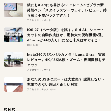
紙にもiPadにも書ける!? エレコム×ゼブラの新
発想ペン「スタイラスツーウェイ」レビュー。持
ち替え不要がラクすぎた！
アクセサリ
レポート
iOS 27（ベータ版）を試す。Siri AI、ショート
カットの自動作成ほか、期待大の便利機能5選。
iPhoneがAIの入り口になる未来はすぐそこ！
OS
レポート
Insta360のジンバルカメラ「Luna Ultra」実践
レビュー。4K／8K比較・ズーム・夜間撮影をチ
ェック
アクセサリ
レポート
あなたのUSB-Cポートは大丈夫？ 認識しない・
充電できない原因と正しい対策
アクセサリ
テクノロジー
SNS