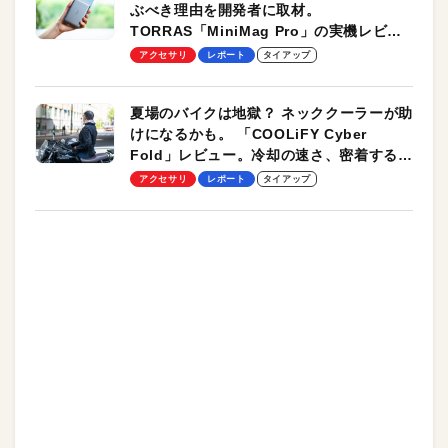
ぶべき理由を開発者に取材。
TORRAS「MiniMag Pro」の実機レビュ
ーも
アクセサリ
レポート
タイアップ
夏場のバイクは地獄？ ネッククーラーが助
けになるかも。 「COOLiFY Cyber
Fold」レビュー。冷却の速さ、密着する冷
却プレート、シンプルな操作性がグッド！
アクセサリ
レポート
タイアップ