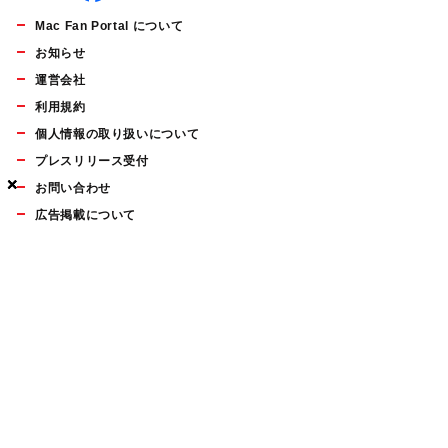
Mac Fan Portal について
お知らせ
運営会社
利用規約
個人情報の取り扱いについて
プレスリリース受付
×
×
×
お問い合わせ
広告掲載について
マイナビBOOKS
Mac Fan Portalの人気記事ランキングやおすすめ記事、編集部
員によるコラムなどをまとめたメールマガジンを毎週金曜日に
配信します。お気軽にご登録ください。
Mac Fan メールマガジン