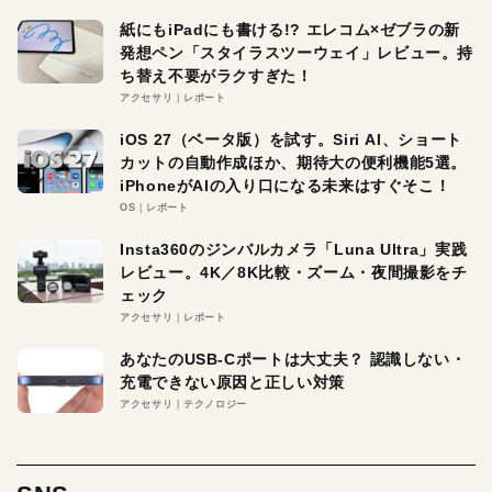
紙にもiPadにも書ける!? エレコム×ゼブラの新
発想ペン「スタイラスツーウェイ」レビュー。持
ち替え不要がラクすぎた！
アクセサリ
レポート
iOS 27（ベータ版）を試す。Siri AI、ショート
カットの自動作成ほか、期待大の便利機能5選。
iPhoneがAIの入り口になる未来はすぐそこ！
OS
レポート
Insta360のジンバルカメラ「Luna Ultra」実践
レビュー。4K／8K比較・ズーム・夜間撮影をチ
ェック
アクセサリ
レポート
あなたのUSB-Cポートは大丈夫？ 認識しない・
充電できない原因と正しい対策
アクセサリ
テクノロジー