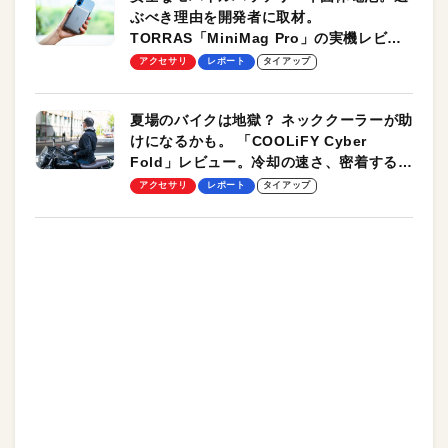
ぶべき理由を開発者に取材。
TORRAS「MiniMag Pro」の実機レビュ
ーも
アクセサリ
レポート
タイアップ
夏場のバイクは地獄？ ネッククーラーが助
けになるかも。 「COOLiFY Cyber
Fold」レビュー。冷却の速さ、密着する冷
却プレート、シンプルな操作性がグッド！
アクセサリ
レポート
タイアップ