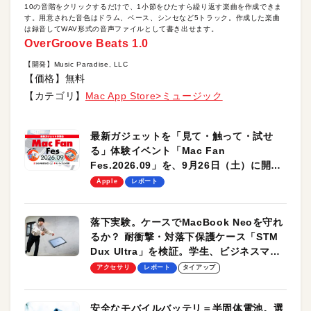
10の音階をクリックするだけで、1小節をひたすら繰り返す楽曲を作成できま
す。用意された音色はドラム、ベース、シンセなど5トラック。作成した楽曲
は録音してWAV形式の音声ファイルとして書き出せます。
OverGroove Beats 1.0
【開発】Music Paradise, LLC
【価格】無料
【カテゴリ】
Mac App Store>ミュージック
最新ガジェットを「見て・触って・試せ
る」体験イベント「Mac Fan
Fes.2026.09」を、9月26日（土）に開催
します！
Apple
レポート
落下実験。ケースでMacBook Neoを守れ
るか？ 耐衝撃・対落下保護ケース「STM
Dux Ultra」を検証。学生、ビジネスマン
のモバイルユースに最適！
アクセサリ
レポート
タイアップ
安全なモバイルバッテリ＝半固体電池。選