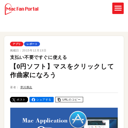
アプリ
レポート
掲載日：
2015年12月13日
支払い不要ですぐに使える
【0円ソフト】マスをクリックして
作曲家になろう
著者：
早川厚志
ポスト
シェアする
URLのコピー