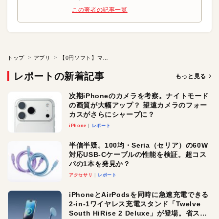
この著者の記事一覧
トップ
アプリ
【0円ソフト】マスをクリックして作曲家になろう
レポートの新着記事
もっと見る
次期iPhoneのカメラを考察。ナイトモード
の画質が大幅アップ？ 望遠カメラのフォー
カスがさらにシャープに？
iPhone
レポート
半信半疑。100均・Seria（セリア）の60W
対応USB-Cケーブルの性能を検証。超コス
パの1本を発見か？
アクセサリ
レポート
iPhoneとAirPodsを同時に急速充電できる
2-in-1ワイヤレス充電スタンド「Twelve
South HiRise 2 Deluxe」が登場。省スペ