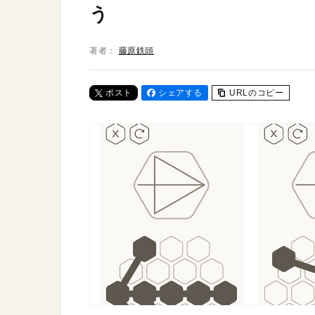
う
著者：
藤原鉄頭
ポスト
シェアする
URLのコピー