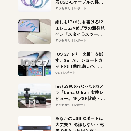
応USB-Cケーブルの性能
を検証。超コスパの1本を
アクセサリ
レポート
発見か？
紙にもiPadにも書ける!?
エレコム×ゼブラの新発想
ペン「スタイラスツーウ
ェイ」レビュー。持ち替
アクセサリ
レポート
え不要がラクすぎた！
iOS 27（ベータ版）を試
す。Siri AI、ショートカ
ットの自動作成ほか、期
待大の便利機能5選。
OS
レポート
iPhoneがAIの入り口にな
る未来はすぐそこ！
Insta360のジンバルカメ
ラ「Luna Ultra」実践レ
ビュー。4K／8K比較・ズ
ーム・夜間撮影をチェッ
アクセサリ
レポート
ク
あなたのUSB-Cポートは
大丈夫？ 認識しない・充
電できない原因と正しい