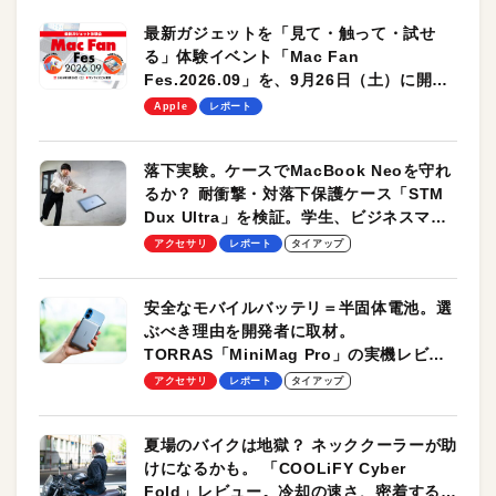
最新ガジェットを「見て・触って・試せ
る」体験イベント「Mac Fan
Fes.2026.09」を、9月26日（土）に開催
します！
Apple
レポート
落下実験。ケースでMacBook Neoを守れ
るか？ 耐衝撃・対落下保護ケース「STM
Dux Ultra」を検証。学生、ビジネスマン
のモバイルユースに最適！
アクセサリ
レポート
タイアップ
安全なモバイルバッテリ＝半固体電池。選
ぶべき理由を開発者に取材。
TORRAS「MiniMag Pro」の実機レビュ
ーも
アクセサリ
レポート
タイアップ
夏場のバイクは地獄？ ネッククーラーが助
けになるかも。 「COOLiFY Cyber
Fold」レビュー。冷却の速さ、密着する冷