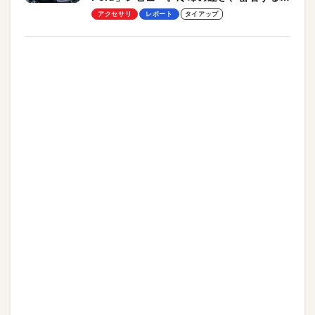
却プレート、シンプルな操作性がグッド！
アクセサリ
レポート
タイアップ