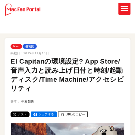
Mac
便利技
掲載日：
2015年11月13日
El Capitanの環境設定? App Store/
音声入力と読み上げ日付と時刻/起動
ディスク/Time Machine/アクセシビ
リティ
著者：
中村朝美
ポスト
シェアする
URLのコピー