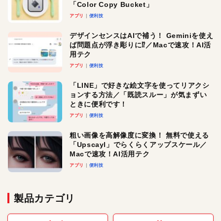
「Color Copy Bucket」
アプリ
便利技
デザインセンスはAIで補う！ Geminiを使え
ば問題点が浮き彫りに⁉︎／Macで速攻！AI活
用テク
アプリ
便利技
「LINE」で好きな絵文字を使ってリアクシ
ョンする方法／「既読スルー」が気まずい
ときに便利です！
アプリ
便利技
粗い画像を高解像度に変換！ 無料で使える
「Upscayl」でらくらくアップスケール／
Macで速攻！AI活用テク
アプリ
便利技
製品カテゴリ