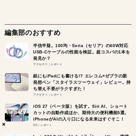
編集部のおすすめ
半信半疑。100均・Seria（セリア）の60W対応
USB-Cケーブルの性能を検証。超コスパの1本を
発見か？
アクセサリ
レポート
紙にもiPadにも書ける!? エレコム×ゼブラの新
発想ペン「スタイラスツーウェイ」レビュー。持
ち替え不要がラクすぎた！
アクセサリ
レポート
iOS 27（ベータ版）を試す。Siri AI、ショート
カットの自動作成ほか、期待大の便利機能5選。
iPhoneがAIの入り口になる未来はすぐそこ！
×
×
×
OS
レポート