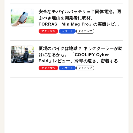
安全なモバイルバッテリ＝半固体電池。選
ぶべき理由を開発者に取材。
TORRAS「MiniMag Pro」の実機レビュ
ーも
アクセサリ
レポート
タイアップ
夏場のバイクは地獄？ ネッククーラーが助
けになるかも。 「COOLiFY Cyber
Fold」レビュー。冷却の速さ、密着する冷
却プレート、シンプルな操作性がグッド！
アクセサリ
レポート
タイアップ