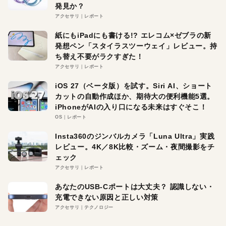
発見か？
アクセサリ
レポート
紙にもiPadにも書ける!? エレコム×ゼブラの新
発想ペン「スタイラスツーウェイ」レビュー。持
ち替え不要がラクすぎた！
アクセサリ
レポート
iOS 27（ベータ版）を試す。Siri AI、ショート
カットの自動作成ほか、期待大の便利機能5選。
iPhoneがAIの入り口になる未来はすぐそこ！
OS
レポート
Insta360のジンバルカメラ「Luna Ultra」実践
レビュー。4K／8K比較・ズーム・夜間撮影をチ
ェック
アクセサリ
レポート
あなたのUSB-Cポートは大丈夫？ 認識しない・
充電できない原因と正しい対策
アクセサリ
テクノロジー