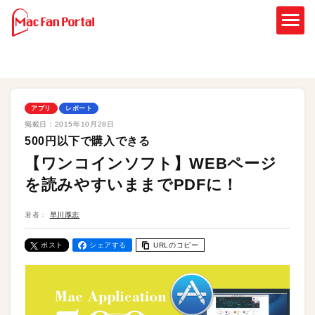
アプリ
レポート
掲載日：
2015年10月28日
500円以下で購入できる
【ワンコインソフト】WEBページ
を読みやすいままでPDFに！
著者：
早川厚志
ポスト
シェアする
URLのコピー