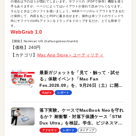
の場合は下のほうが隠れてしまいます。サファリの［PDFで保存］機能を使う
手もありますが、ページによってはレイアウトが崩れて読みづらくなります。
そんなときはこのソフトを使いましょう。WEBページのレイアウトをできるだ
け保持して、内容を丸ごとPDFに書き出せます。操作は本ソフトのウインドウ
内にサファリのURLアイコンをドラッグ＆ドロップするだけ。とても簡単で
す。
WebGrab 1.0
【開発】Nominari UG (haftungsbeschrankt)
【価格】240円
【カテゴリ】
Mac App Store＞ユーティリティ
最新ガジェットを「見て・触って・試せ
る」体験イベント「Mac Fan
Fes.2026.09」を、9月26日（土）に開催
します！
Apple
レポート
落下実験。ケースでMacBook Neoを守れ
るか？ 耐衝撃・対落下保護ケース「STM
Dux Ultra」を検証。学生、ビジネスマン
のモバイルユースに最適！
アクセサリ
レポート
タイアップ