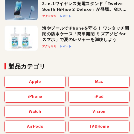
2-in-1ワイヤレス充電スタンド「Twelve
South HiRise 2 Deluxe」が登場。省スペ
ースでおしゃれに充電したい人にオスス
アクセサリ
レポート
メ！
海やプールでiPhoneを守る！ ワンタッチ開
閉の防水ケース「簡単開閉 ミズアソビ for
スマホ」で夏のレジャーを満喫しよう
アクセサリ
レポート
製品カテゴリ
Apple
Mac
iPhone
iPad
Watch
Vision
AirPods
TV&Home