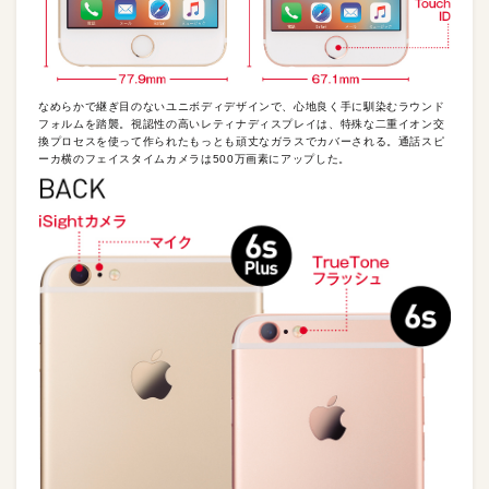
なめらかで継ぎ目のないユニボディデザインで、心地良く手に馴染むラウンド
フォルムを踏襲。視認性の高いレティナディスプレイは、特殊な二重イオン交
換プロセスを使って作られたもっとも頑丈なガラスでカバーされる。通話スピ
ーカ横のフェイスタイムカメラは500万画素にアップした。