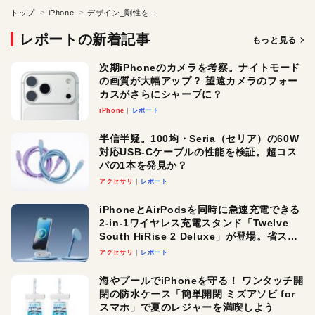
トップ
iPhone
デザイン_剛性を高めた素材、そして魅惑のローズゴールド
レポートの新着記事
もっと見る
次期iPhoneのカメラを考察。ナイトモード
の画質が大幅アップ？ 望遠カメラのフォー
カスがさらにシャープに？
iPhone
レポート
半信半疑。100均・Seria（セリア）の60W
対応USB-Cケーブルの性能を検証。超コス
パの1本を発見か？
アクセサリ
レポート
iPhoneとAirPodsを同時に急速充電できる
2-in-1ワイヤレス充電スタンド「Twelve
South HiRise 2 Deluxe」が登場。省スペ
ースでおしゃれに充電したい人にオスス
アクセサリ
レポート
メ！
海やプールでiPhoneを守る！ ワンタッチ開
閉の防水ケース「簡単開閉 ミズアソビ for
スマホ」で夏のレジャーを満喫しよう