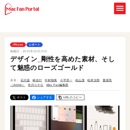
iPhone
レポート
掲載日：
2015年10月15日
デザイン_剛性を高めた素材、そし
て魅惑のローズゴールド
著者：
石川温
林信行
中村朝美
小平淳一
松山茂
松村太郎
栗原亮
（Arkhē）
氷川りそな
Mac Fan編集部
ポスト
シェアする
URLのコピー