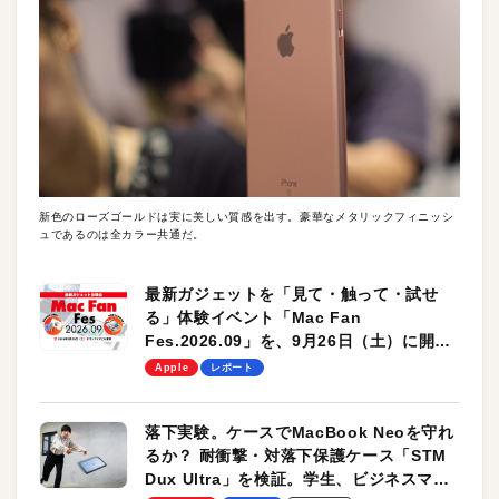
新色のローズゴールドは実に美しい質感を出す。豪華なメタリックフィニッシ
ュであるのは全カラー共通だ。
最新ガジェットを「見て・触って・試せ
る」体験イベント「Mac Fan
Fes.2026.09」を、9月26日（土）に開催
します！
Apple
レポート
落下実験。ケースでMacBook Neoを守れ
るか？ 耐衝撃・対落下保護ケース「STM
Dux Ultra」を検証。学生、ビジネスマン