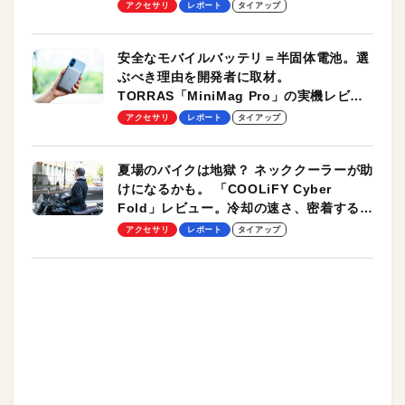
のモバイルユースに最適！
アクセサリ
レポート
タイアップ
安全なモバイルバッテリ＝半固体電池。選
ぶべき理由を開発者に取材。
TORRAS「MiniMag Pro」の実機レビュ
ーも
アクセサリ
レポート
タイアップ
夏場のバイクは地獄？ ネッククーラーが助
けになるかも。 「COOLiFY Cyber
Fold」レビュー。冷却の速さ、密着する冷
却プレート、シンプルな操作性がグッド！
アクセサリ
レポート
タイアップ