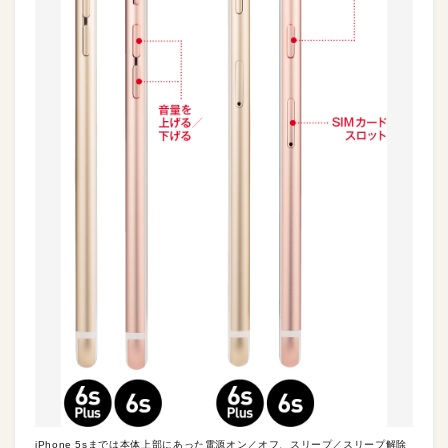
iPhone 5sまでは本体上部にあった電源オン／オフ、スリープ／スリープ解除