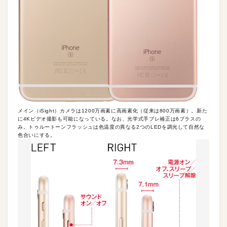
メイン（iSight）カメラは1200万画素に高画素化（従来は800万画素）。新た
に4Kビデオ撮影も可能になっている。なお、光学式手ブレ補正は6プラスの
み。トゥルートーンフラッシュは色温度の異なる2つのLEDを調光して自然な
色合いにする。