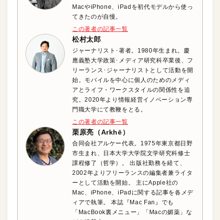
MacやiPhone、iPadを初代モデルから使っ
てきたのが自慢。
この著者の記事一覧
松村太郎
ジャーナリスト･著者。1980年生まれ。慶
應義塾大学政策･メディア研究科卒業後、フ
リーランス･ジャーナリストとして活動を開
始。モバイルを中心に個人のためのメディ
アとライフ・ワークスタイルの関係性を追
究。2020年より情報経営イノベーション専
門職大学にて教鞭をとる。
この著者の記事一覧
栗原亮（Arkhē）
合同会社アルケー代表。1975年東京都日野
市生まれ、日本大学大学院文学研究科修士
課程修了（哲学）。 出版社勤務を経て、
2002年よりフリーランスの編集者兼ライタ
ーとして活動を開始。 主にApple社の
Mac、iPhone、iPadに関する記事を各メデ
ィアで執筆。 本誌『Mac Fan』でも
「MacBook裏メニュー」「Macの媚薬」な