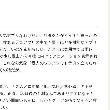
天気アプリなわけだが、ワタクシがイイネと思ったの
。数ある天気アプリの中でも驚くほど多機能なアプリ
て楽しいのが素晴らしい。たとえば実用性では雨レー
きが少し過去から今後に向けてアニメーション表示され
。これなら気象ド素人のワタクシでも予測を立てられ
ての話だが。
能だ。「気温／降雨量／風／気圧／紫外線」の予測
る。正直、10日後の予測なんてあまりアテになると
んだか面白いもんね。しかもグラフを指でなぞると数
しい。