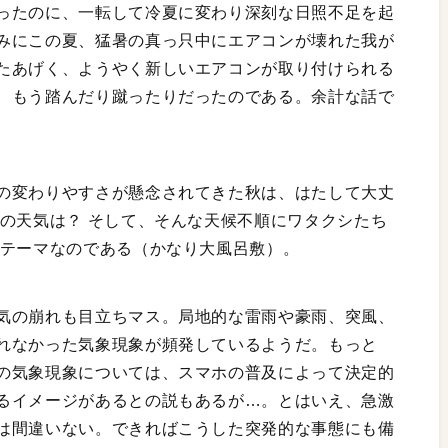
ったのに、一転して冷夏に変わり深刻な日照不足を起
みにこの夏、猛暑の真っ只中にエアコンが壊れた我が
たあげく、ようやく新しいエアコンが取り付けられる
、もう踏んだり蹴ったりだったのである。余計な話で
の変わりやすさが懸念されてきた秋は、はたして大丈
本の天気は？ そして、そんな天候不順にワタクシたち
のテーマなのである（かなり大風呂敷）。
気の崩れも目立ちマス。局地的な雷雨や豪雨、突風、
れなかった気象現象が頻発しているようだ。もっと
の気象現象については、スマホの普及によって決定的
るイメージがあるとの説もあるが…。とはいえ、急激
は間違いない。できればこうした突発的な事態にも備