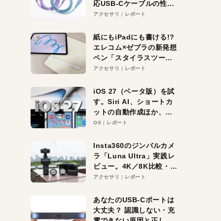
応USB-Cケーブルの性能
を検証。超コスパの1本を
アクセサリ
レポート
発見か？
紙にもiPadにも書ける!?
エレコム×ゼブラの新発想
ペン「スタイラスツーウ
ェイ」レビュー。持ち替
アクセサリ
レポート
え不要がラクすぎた！
iOS 27（ベータ版）を試
す。Siri AI、ショートカ
ットの自動作成ほか、期
待大の便利機能5選。
OS
レポート
iPhoneがAIの入り口にな
る未来はすぐそこ！
Insta360のジンバルカメ
ラ「Luna Ultra」実践レ
ビュー。4K／8K比較・ズ
ーム・夜間撮影をチェッ
アクセサリ
レポート
ク
あなたのUSB-Cポートは
大丈夫？ 認識しない・充
電できない原因と正しい