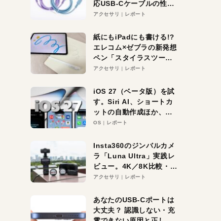
応USB-Cケーブルの性能
を検証。超コスパの1本を
アクセサリ
レポート
発見か？
紙にもiPadにも書ける!?
エレコム×ゼブラの新発想
ペン「スタイラスツーウ
ェイ」レビュー。持ち替
アクセサリ
レポート
え不要がラクすぎた！
iOS 27（ベータ版）を試
す。Siri AI、ショートカ
ットの自動作成ほか、期
待大の便利機能5選。
OS
レポート
iPhoneがAIの入り口にな
る未来はすぐそこ！
Insta360のジンバルカメ
ラ「Luna Ultra」実践レ
ビュー。4K／8K比較・ズ
ーム・夜間撮影をチェッ
アクセサリ
レポート
ク
あなたのUSB-Cポートは
大丈夫？ 認識しない・充
電できない原因と正しい