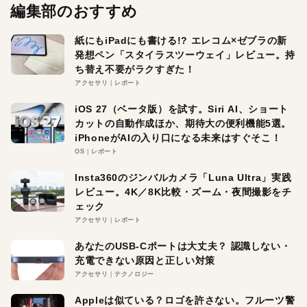
編集部のおすすめ
紙にもiPadにも書ける!? エレコム×ゼブラの新
発想ペン「スタイラスツーウェイ」レビュー。持
ち替え不要がラクすぎた！
アクセサリ
レポート
iOS 27（ベータ版）を試す。Siri AI、ショート
カットの自動作成ほか、期待大の便利機能5選。
iPhoneがAIの入り口になる未来はすぐそこ！
OS
レポート
Insta360のジンバルカメラ「Luna Ultra」実践
レビュー。4K／8K比較・ズーム・夜間撮影をチ
ェック
アクセサリ
レポート
あなたのUSB-Cポートは大丈夫？ 認識しない・
充電できない原因と正しい対策
アクセサリ
テクノロジー
Appleは似ている？ロゴを許さない。フルーツ警