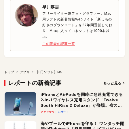
早川厚志
フリーライター兼フォトグラファー。Mac
用ソフトの新着情報Webサイト「新しもの
好きのダウンロード」を27年間運営してお
り、Macに入っているソフトは1000本以
上。
この著者の記事一覧
トップ
アプリ
【0円ソフト】Macとスマホ間で文字や写真を瞬時に転送
レポートの新着記事
もっと見る
iPhoneとAirPodsを同時に急速充電できる
2-in-1ワイヤレス充電スタンド「Twelve
South HiRise 2 Deluxe」が登場。省スペ
ースでおしゃれに充電したい人にオスス
アクセサリ
レポート
メ！
海やプールでiPhoneを守る！ ワンタッチ開