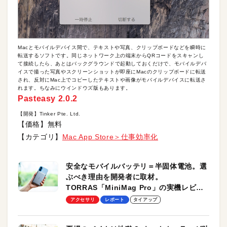
Macとモバイルデバイス間で、テキストや写真、クリップボードなどを瞬時に
転送するソフトです。同じネットワーク上の端末からQRコードをスキャンし
て接続したら、あとはバックグラウンドで起動しておくだけで、モバイルデバ
イスで撮った写真やスクリーンショットが即座にMacのクリップボードに転送
され、反対にMac上でコピーしたテキストや画像がモバイルデバイスに転送さ
れます。ちなみにウインドウズ版もあります。
Pasteasy 2.0.2
【開発】Tinker Pte. Ltd.
【価格】無料
【カテゴリ】
Mac App Store＞仕事効率化
安全なモバイルバッテリ＝半固体電池。選
ぶべき理由を開発者に取材。
TORRAS「MiniMag Pro」の実機レビュ
ーも
アクセサリ
レポート
タイアップ