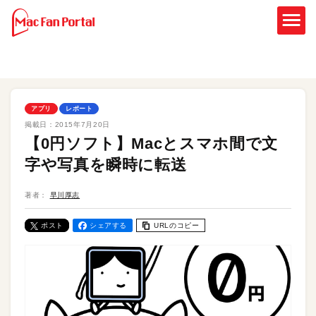
アプリ
レポート
掲載日：
2015年7月20日
【0円ソフト】Macとスマホ間で文
字や写真を瞬時に転送
著者：
早川厚志
ポスト
シェアする
URLのコピー