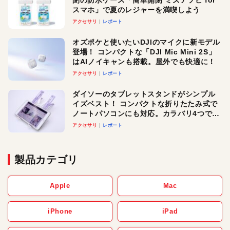
閉の防水ケース「簡単開閉 ミズアソビ for
スマホ」で夏のレジャーを満喫しよう
アクセサリ
レポート
オズポケと使いたいDJIのマイクに新モデル
登場！ コンパクトな「DJI Mic Mini 2S」
はAIノイキャンも搭載。屋外でも快適に！
アクセサリ
レポート
ダイソーのタブレットスタンドがシンプル
イズベスト！ コンパクトな折りたたみ式で
ノートパソコンにも対応。カラバリ4つで選
べる楽しさも
アクセサリ
レポート
製品カテゴリ
Apple
Mac
iPhone
iPad