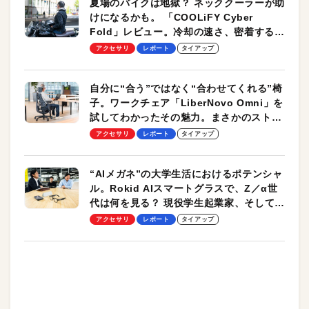
夏場のバイクは地獄？ ネッククーラーが助
けになるかも。 「COOLiFY Cyber
Fold」レビュー。冷却の速さ、密着する冷
却プレート、シンプルな操作性がグッド！
アクセサリ
レポート
タイアップ
自分に“合う”ではなく“合わせてくれる”椅
子。ワークチェア「LiberNovo Omni」を
試してわかったその魅力。まさかのストレ
ッチ機能も搭載
アクセサリ
レポート
タイアップ
“AIメガネ”の大学生活におけるポテンシャ
ル。Rokid AIスマートグラスで、Z／α世
代は何を見る？ 現役学生起業家、そして教
授による体験会レポート【PR】
アクセサリ
レポート
タイアップ