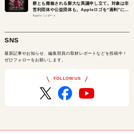
察とも揶揄される膨大な異議申し立て。対象は非
営利団体や公益団体も。Appleロゴを“過剰”に守
る理由とは
Apple
レポート
SNS
最新記事やお知らせ、編集部員の取材レポートなどを投稿中！
ぜひフォローをお願いします。
FOLLOW US