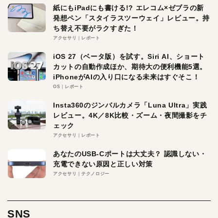
紙にもiPadにも書ける!? エレコム×ゼブラの新
発想ペン「スタイラスツーウェイ」レビュー。持
ち替え不要がラクすぎた！
アクセサリ
レポート
iOS 27（ベータ版）を試す。Siri AI、ショート
カットの自動作成ほか、期待大の便利機能5選。
iPhoneがAIの入り口になる未来はすぐそこ！
OS
レポート
Insta360のジンバルカメラ「Luna Ultra」実践
レビュー。4K／8K比較・ズーム・夜間撮影をチ
ェック
アクセサリ
レポート
あなたのUSB-Cポートは大丈夫？ 認識しない・
充電できない原因と正しい対策
アクセサリ
テクノロジー
SNS