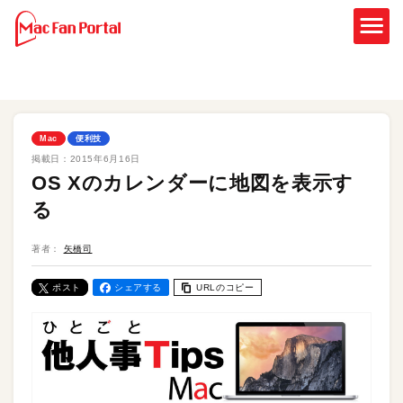
Mac
便利技
掲載日：
2015年6月16日
OS Xのカレンダーに地図を表示す
る
著者：
矢橋司
ポスト
シェアする
URLのコピー