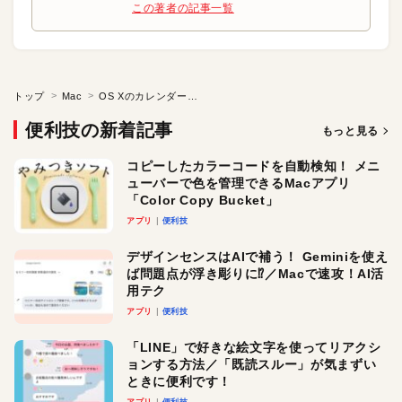
この著者の記事一覧
トップ
Mac
OS Xのカレンダーに地図を表示する
便利技の新着記事
もっと見る
コピーしたカラーコードを自動検知！ メニ
ューバーで色を管理できるMacアプリ
「Color Copy Bucket」
アプリ
便利技
デザインセンスはAIで補う！ Geminiを使え
ば問題点が浮き彫りに⁉︎／Macで速攻！AI活
用テク
アプリ
便利技
「LINE」で好きな絵文字を使ってリアクシ
ョンする方法／「既読スルー」が気まずい
ときに便利です！