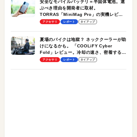
安全なモバイルバッテリ＝半固体電池。選
ぶべき理由を開発者に取材。
TORRAS「MiniMag Pro」の実機レビュ
ーも
アクセサリ
レポート
タイアップ
夏場のバイクは地獄？ ネッククーラーが助
けになるかも。 「COOLiFY Cyber
Fold」レビュー。冷却の速さ、密着する冷
却プレート、シンプルな操作性がグッド！
アクセサリ
レポート
タイアップ