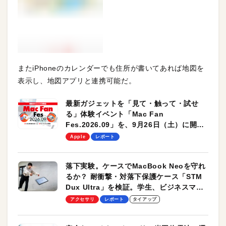
またiPhoneのカレンダーでも住所が書いてあれば地図を
表示し、地図アプリと連携可能だ。
最新ガジェットを「見て・触って・試せ
る」体験イベント「Mac Fan
Fes.2026.09」を、9月26日（土）に開催
します！
Apple
レポート
落下実験。ケースでMacBook Neoを守れ
るか？ 耐衝撃・対落下保護ケース「STM
Dux Ultra」を検証。学生、ビジネスマン
のモバイルユースに最適！
アクセサリ
レポート
タイアップ