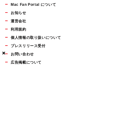
Mac Fan Portal について
お知らせ
運営会社
利用規約
個人情報の取り扱いについて
プレスリリース受付
×
×
×
お問い合わせ
広告掲載について
マイナビBOOKS
Mac Fan Portalの人気記事ランキングやおすすめ記事、編集部
員によるコラムなどをまとめたメールマガジンを毎週金曜日に
配信します。お気軽にご登録ください。
Mac Fan メールマガジン
無料登録はこちら