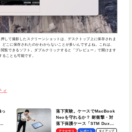
に押して撮影したスクリーンショットは、デスクトップ上に保存されま
、どこに保存されたのかわからないことが多いんですよね。これは、
を閲覧できるソフト。ダブルクリックすると「プレビュー」で開けます
することも可能です。
リティ
触っ
落下実験。ケースでMacBook
Neoを守れるか？ 耐衝撃・対
落下保護ケース「STM Dux
しま
Ultra」を検証。学生、ビジネ
アクセサリ
レポート
タイアップ