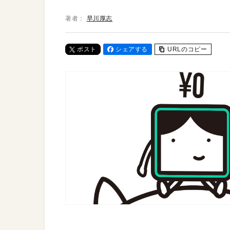
著者：
早川厚志
ポスト
シェアする
URLのコピー