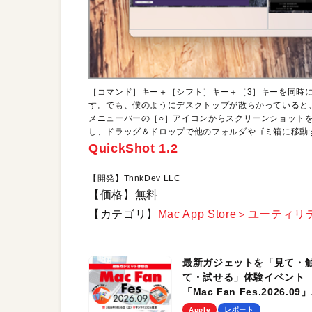
［コマンド］キー＋［シフト］キー＋［3］キーを同時
す。でも、僕のようにデスクトップが散らかっていると
メニューバーの［○］アイコンからスクリーンショット
し、ドラッグ＆ドロップで他のフォルダやゴミ箱に移動
QuickShot 1.2
【開発】ThnkDev LLC
【価格】無料
【カテゴリ】
Mac App Store＞ユーティ
最新ガジェットを「見て・
て・試せる」体験イベント
「Mac Fan Fes.2026.09」
を、9月26日（土）に開催
Apple
レポート