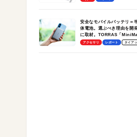
す！
安全なモバイルバッテリ＝
体電池。選ぶべき理由を開
に取材。TORRAS「MiniM
Pro」の実機レビューも
アクセサリ
レポート
タイア