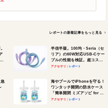
レポートの新着記事を
もっと見る
察。
半信半疑。100均・Seria（セ
ア
リア）の60W対応USB-Cケー
ーカ
ブルの性能を検証。超コスパ
の1本を発見か？
アクセサリ
レポート
に急
海やプールでiPhoneを守る！
レ
ワンタッチ開閉の防水ケース
「簡単開閉 ミズアソビ for ス
」が
マホ」で夏のレジャーを満喫
アクセサリ
レポート
れ
しよう