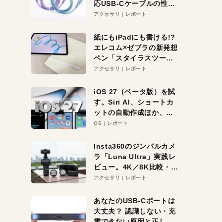
応USB-Cケーブルの性能
を検証。超コスパの1本を
アクセサリ
レポート
発見か？
紙にもiPadにも書ける!?
エレコム×ゼブラの新発想
ペン「スタイラスツーウ
ェイ」レビュー。持ち替
アクセサリ
レポート
え不要がラクすぎた！
iOS 27（ベータ版）を試
す。Siri AI、ショートカ
ットの自動作成ほか、期
待大の便利機能5選。
OS
レポート
iPhoneがAIの入り口にな
る未来はすぐそこ！
Insta360のジンバルカメ
ラ「Luna Ultra」実践レ
ビュー。4K／8K比較・ズ
ーム・夜間撮影をチェッ
アクセサリ
レポート
ク
あなたのUSB-Cポートは
大丈夫？ 認識しない・充
電できない原因と正しい