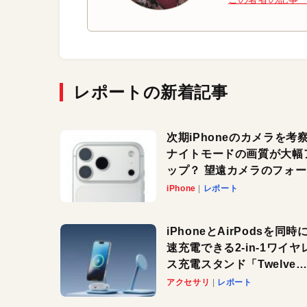
レポートの新着記事
次期iPhoneのカメラを考
ナイトモードの画質が大幅
ップ？ 望遠カメラのフォ
スがさらにシャープに？
iPhone
レポート
iPhoneとAirPodsを同時
速充電できる2-in-1ワイヤ
ス充電スタンド「Twelve
South HiRise 2 Deluxe
アクセサリ
レポート
登場。省スペースでおしゃ