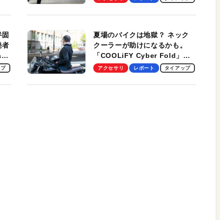
スマンのモバイルユースに最
適！
半固
夏場のバイクは地獄？ ネック
発者
クーラーが助けになるかも。
ag
「COOLiFY Cyber Fold」レ
ビュー。冷却の速さ、密着する
ップ
アクセサリ
レポート
タイアップ
冷却プレート、シンプルな操作
性がグッド！