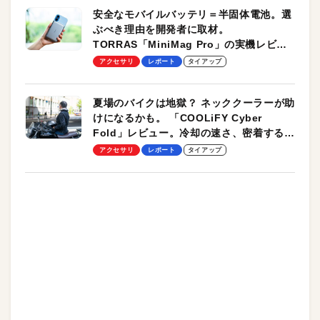
安全なモバイルバッテリ＝半固体電池。選
ぶべき理由を開発者に取材。
TORRAS「MiniMag Pro」の実機レビュ
ーも
アクセサリ
レポート
タイアップ
夏場のバイクは地獄？ ネッククーラーが助
けになるかも。 「COOLiFY Cyber
Fold」レビュー。冷却の速さ、密着する冷
却プレート、シンプルな操作性がグッド！
アクセサリ
レポート
タイアップ