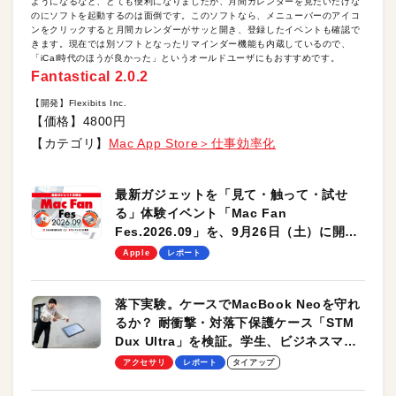
ようになるなど、とても便利になりましたが、月間カレンダーを見たいだけな
のにソフトを起動するのは面倒です。このソフトなら、メニューバーのアイコ
ンをクリックすると月間カレンダーがサッと開き、登録したイベントも確認で
きます。現在では別ソフトとなったリマインダー機能も内蔵しているので、
「iCal時代のほうが良かった」というオールドユーザにもおすすめです。
Fantastical 2.0.2
【開発】Flexibits Inc.
【価格】4800円
【カテゴリ】
Mac App Store＞仕事効率化
最新ガジェットを「見て・触って・試せ
る」体験イベント「Mac Fan
Fes.2026.09」を、9月26日（土）に開催
します！
Apple
レポート
落下実験。ケースでMacBook Neoを守れ
るか？ 耐衝撃・対落下保護ケース「STM
Dux Ultra」を検証。学生、ビジネスマン
のモバイルユースに最適！
アクセサリ
レポート
タイアップ