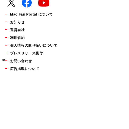
Mac Fan Portal について
お知らせ
運営会社
利用規約
個人情報の取り扱いについて
プレスリリース受付
×
×
×
お問い合わせ
広告掲載について
マイナビBOOKS
Mac Fan Portalの人気記事ランキングやおすすめ記事、編集部
員によるコラムなどをまとめたメールマガジンを毎週金曜日に
配信します。お気軽にご登録ください。
Mac Fan メールマガジン