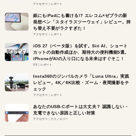
アクセサリ
レポート
紙にもiPadにも書ける!? エレコム×ゼブラの新
発想ペン「スタイラスツーウェイ」レビュー。持
ち替え不要がラクすぎた！
アクセサリ
レポート
iOS 27（ベータ版）を試す。Siri AI、ショート
カットの自動作成ほか、期待大の便利機能5選。
iPhoneがAIの入り口になる未来はすぐそこ！
OS
レポート
Insta360のジンバルカメラ「Luna Ultra」実践
レビュー。4K／8K比較・ズーム・夜間撮影をチ
ェック
アクセサリ
レポート
あなたのUSB-Cポートは大丈夫？ 認識しない・
充電できない原因と正しい対策
アクセサリ
テクノロジー