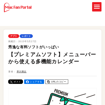
アプリ
レポート
掲載日：
2015年5月27日
秀逸な有料ソフトがいっぱい
【プレミアムソフト】メニューバー
から使える多機能カレンダー
著者：
早川厚志
ポスト
シェアする
URLのコピー